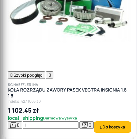

Szybki podgląd

SCHAEFFLER INA
KOŁA ROZRZĄDU ZAWORY PASEK VECTRA INSIGNIA 1.6
1.8
Indeks: 427 1005 30
1 102,45 zł
local_shipping
Darmowa wysyłka




Do koszyka
