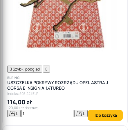

Szybki podgląd

ELRING
USZCZELKA POKRYWY ROZRZĄDU OPEL ASTRA J
CORSA E INSIGNIA 1.4TURBO
Indeks: 503.241 ELR
114,00 zł
129,00 zł z dostawą




Do koszyka
