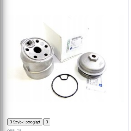

Szybki podgląd

OPEL OE