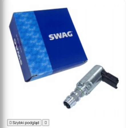

Szybki podgląd
