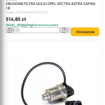
OBUDOWA FILTRA OLEJU OPEL VECTRA ASTRA ZAFIRA
1.8
Indeks: GM 90543942 90543941
514,85 zł
local_shipping
Darmowa wysyłka




Do koszyka
