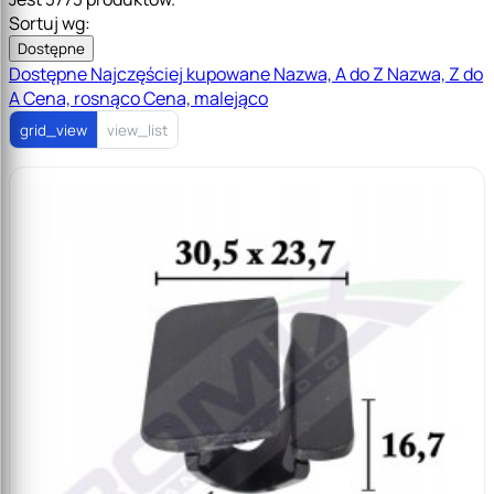
Sortuj wg:
Dostępne
Dostępne
Najczęściej kupowane
Nazwa, A do Z
Nazwa, Z do
A
Cena, rosnąco
Cena, malejąco
grid_view
view_list