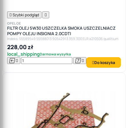

Szybki podgląd

OPEL OE
FILTR OLEJ 5W30 USZCZELKA SMOKA USZCZELNIACZ
POMPY OLEJU INSIGNIA 2.0CDTI
Indeks: 55589549 55588013 90542913 359.300 ELR a210506 qualitium
228,00 zł
local_shipping
Darmowa wysyłka




Do koszyka
