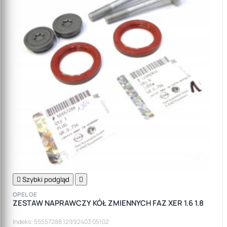

Szybki podgląd

OPEL OE
ZESTAW NAPRAWCZY KÓŁ ZMIENNYCH FAZ XER 1.6 1.8
Indeks: 55557288 12992403 05102