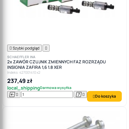

Szybki podgląd

SCHAEFFLER INA
2x ZAWÓR CZUJNIK ZMIENNYCH FAZ ROZRZĄDU
INSIGNIA ZAFIRA 1,6 1.8 XER
Indeks: 427001410 x2
237,49 zł
local_shipping
Darmowa wysyłka




Do koszyka
