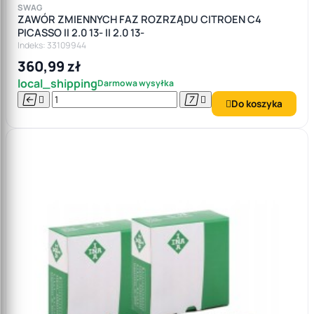
SWAG
ZAWÓR ZMIENNYCH FAZ ROZRZĄDU CITROEN C4
PICASSO II 2.0 13- II 2.0 13-
Indeks: 33109944
360,99 zł
local_shipping
Darmowa wysyłka




Do koszyka
