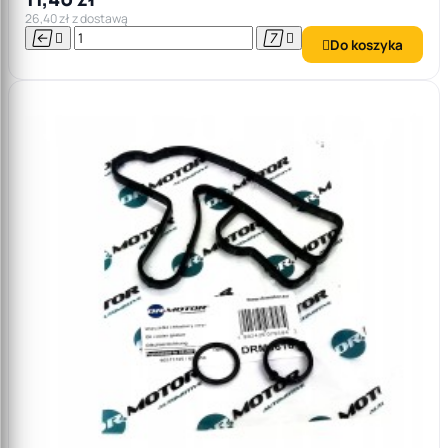
26,40 zł z dostawą




Do koszyka
