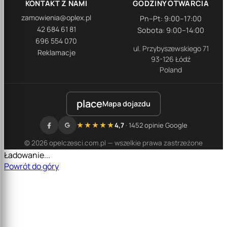
KONTAKT Z NAMI
GODZINY OTWARCIA
zamowienia@oplex.pl
Pn–Pt: 9:00–17:00
42 684 61 81
Sobota: 9:00–14:00
696 554 070
ul. Przybyszewskiego 71
Reklamacje
93-126 Łódź
Poland
place
Mapa dojazdu
★★★★★
4,7
· 1452 opinie Google
© 2026 opelczesci.com.pl — wszelkie prawa zastrzeżone
Ładowanie...
Powrót do góry