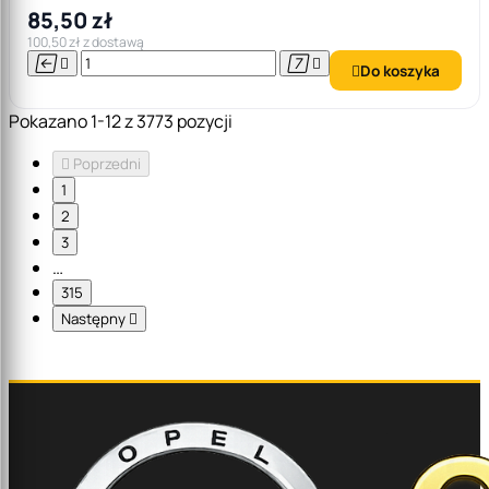
85,50 zł
100,50 zł z dostawą




Do koszyka

Pokazano 1-12 z 3773 pozycji

Poprzedni
1
2
3
…
315
Następny
