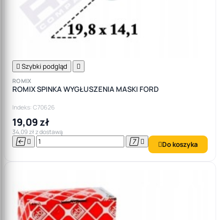

Szybki podgląd

ROMIX
ROMIX SPINKA WYGŁUSZENIA MASKI FORD
Indeks: C70626
19,09 zł
34,09 zł z dostawą




Do koszyka
