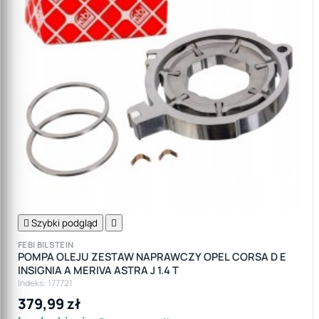

Szybki podgląd

FEBI BILSTEIN
POMPA OLEJU ZESTAW NAPRAWCZY OPEL CORSA D E
INSIGNIA A MERIVA ASTRA J 1.4 T
Indeks: 177721
379,99 zł