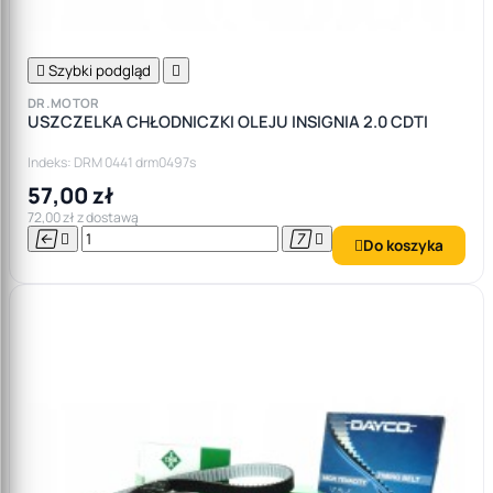

Szybki podgląd

DR.MOTOR
USZCZELKA CHŁODNICZKI OLEJU INSIGNIA 2.0 CDTI
Indeks: DRM 0441 drm0497s
57,00 zł
72,00 zł z dostawą




Do koszyka
