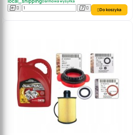
local_shipping
Darmowa wysyłka




Do koszyka
