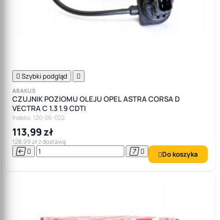

Szybki podgląd

ABAKUS
CZUJNIK POZIOMU OLEJU OPEL ASTRA CORSA D
VECTRA C 1.3 1.9 CDTI
Indeks: 120-06-022
113,99 zł
128,99 zł z dostawą




Do koszyka
