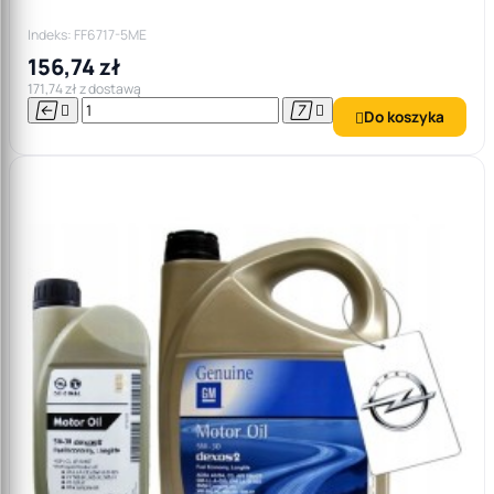
Indeks: FF6717-5ME
156,74 zł
171,74 zł z dostawą




Do koszyka
