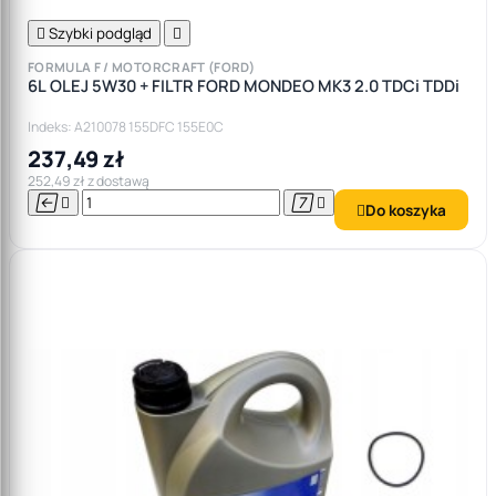

Szybki podgląd

FORMULA F / MOTORCRAFT (FORD)
6L OLEJ 5W30 + FILTR FORD MONDEO MK3 2.0 TDCi TDDi
Indeks: A210078 155DFC 155E0C
237,49 zł
252,49 zł z dostawą




Do koszyka
