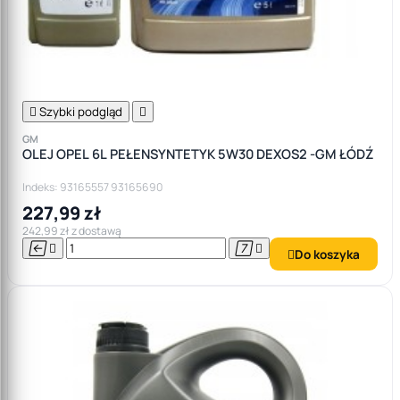

Szybki podgląd

GM
OLEJ OPEL 6L PEŁENSYNTETYK 5W30 DEXOS2 -GM ŁÓDŹ
Indeks: 93165557 93165690
227,99 zł
242,99 zł z dostawą




Do koszyka
