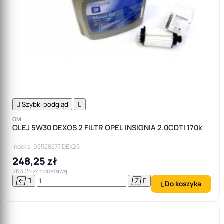

Szybki podgląd

GM
OLEJ 5W30 DEXOS 2 FILTR OPEL INSIGNIA 2.0CDTI 170k
Indeks: 95528277 DEX25
248,25 zł
263,25 zł z dostawą




Do koszyka
