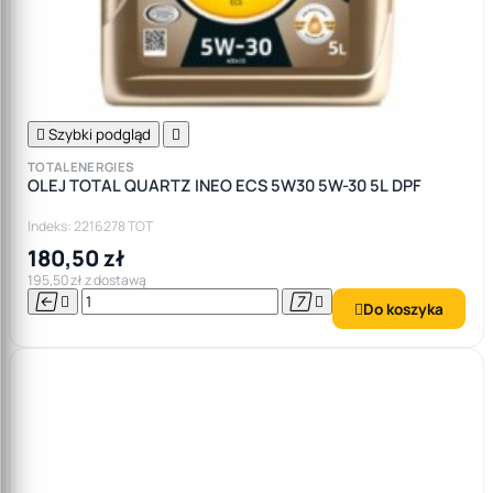

Szybki podgląd

TOTALENERGIES
OLEJ TOTAL QUARTZ INEO ECS 5W30 5W-30 5L DPF
Indeks: 2216278 TOT
180,50 zł
195,50 zł z dostawą




Do koszyka
