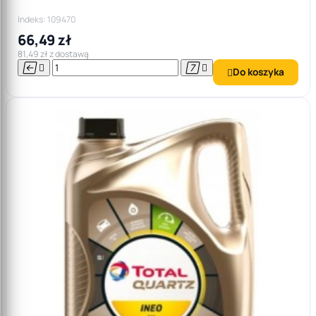
Indeks: 109470
66,49 zł
81,49 zł z dostawą




Do koszyka
