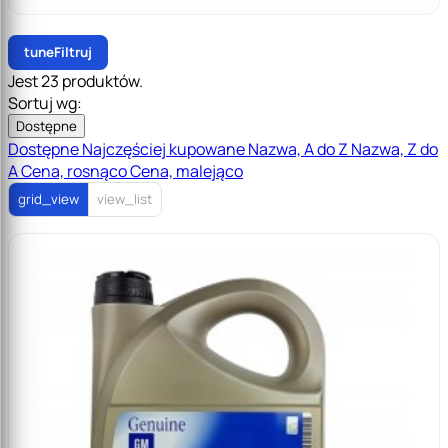
tune
Filtruj
Jest 23 produktów.
Sortuj wg:
Dostępne
Dostępne
Najczęściej kupowane
Nazwa, A do Z
Nazwa, Z do
A
Cena, rosnąco
Cena, malejąco
grid_view
view_list