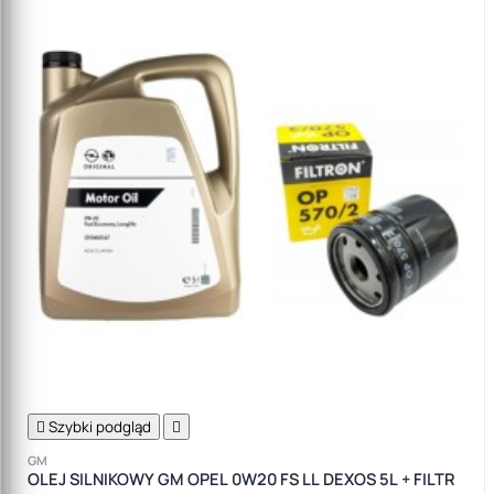

Szybki podgląd

GM
OLEJ SILNIKOWY GM OPEL 0W20 FS LL DEXOS 5L + FILTR