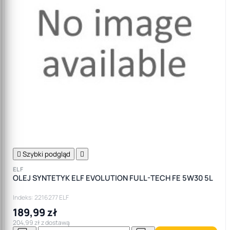

Szybki podgląd

ELF
OLEJ SYNTETYK ELF EVOLUTION FULL-TECH FE 5W30 5L
Indeks: 2216277 ELF
189,99 zł
204,99 zł z dostawą