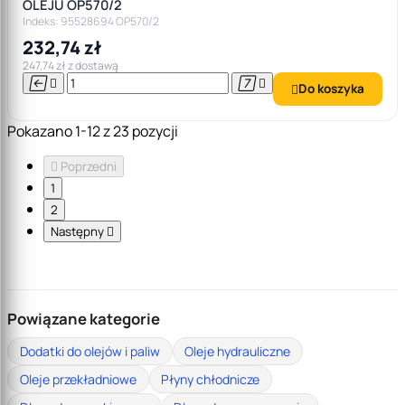
OLEJU OP570/2
Indeks: 95528694 OP570/2
232,74 zł
247,74 zł z dostawą




Do koszyka

Pokazano 1-12 z 23 pozycji

Poprzedni
1
2
Następny

Powiązane kategorie
Dodatki do olejów i paliw
Oleje hydrauliczne
Oleje przekładniowe
Płyny chłodnicze