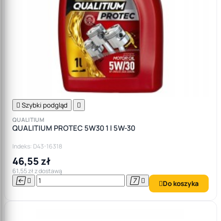

Szybki podgląd

QUALITIUM
QUALITIUM PROTEC 5W30 1 l 5W-30
Indeks: D43-16318
46,55 zł
61,55 zł z dostawą




Do koszyka
