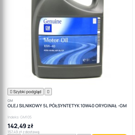

Szybki podgląd

GM
OLEJ SILNIKOWY 5L PÓŁSYNTETYK 10W40 ORYGINAŁ -GM
Indeks: GM105
142,49 zł
157,49 zł z dostawą