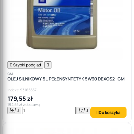

Szybki podgląd

GM
OLEJ SILNIKOWY 5L PEŁENSYNTETYK 5W30 DEXOS2 -GM
Indeks: 93165557
179,55 zł
194,55 zł z dostawą




Do koszyka
