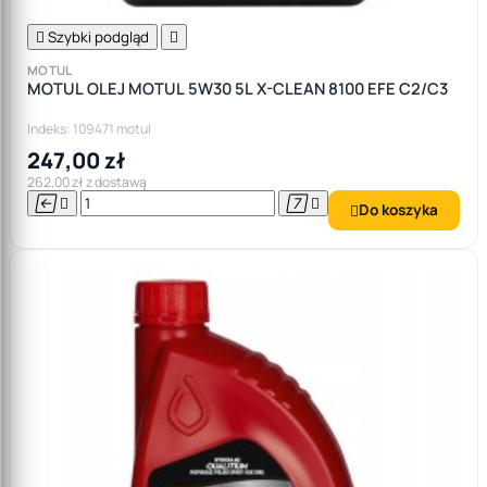

Szybki podgląd

MOTUL
MOTUL OLEJ MOTUL 5W30 5L X-CLEAN 8100 EFE C2/C3
Indeks: 109471 motul
247,00 zł
262,00 zł z dostawą




Do koszyka
