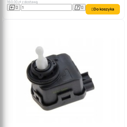
160,00 zł z dostawą




Do koszyka
