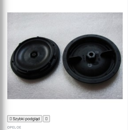

Szybki podgląd

OPEL OE