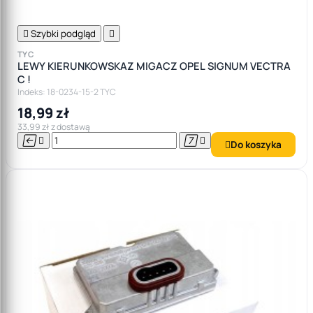

Szybki podgląd

TYC
LEWY KIERUNKOWSKAZ MIGACZ OPEL SIGNUM VECTRA
C !
Indeks: 18-0234-15-2 TYC
18,99 zł
33,99 zł z dostawą




Do koszyka
