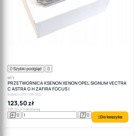

Szybki podgląd

NTY
PRZETWORNICA KSENON XENON OPEL SIGNUM VECTRA
C ASTRA G H ZAFIRA FOCUS I
Indeks: EPX-VW-000
123,50 zł
138,50 zł z dostawą




Do koszyka
