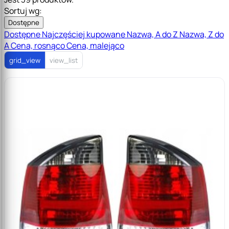
Sortuj wg:
Dostępne
Dostępne
Najczęściej kupowane
Nazwa, A do Z
Nazwa, Z do
A
Cena, rosnąco
Cena, malejąco
grid_view
view_list