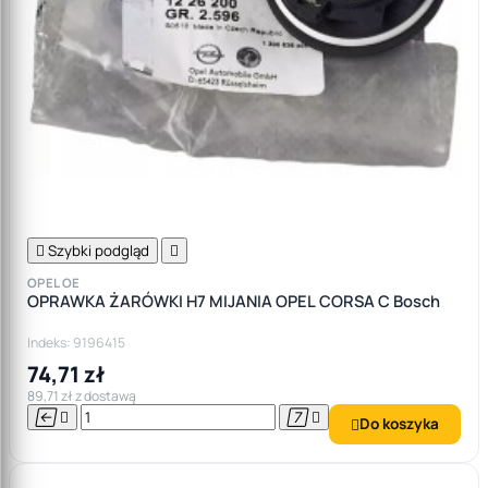

Szybki podgląd

OPEL OE
OPRAWKA ŻARÓWKI H7 MIJANIA OPEL CORSA C Bosch
Indeks: 9196415
74,71 zł
89,71 zł z dostawą




Do koszyka
