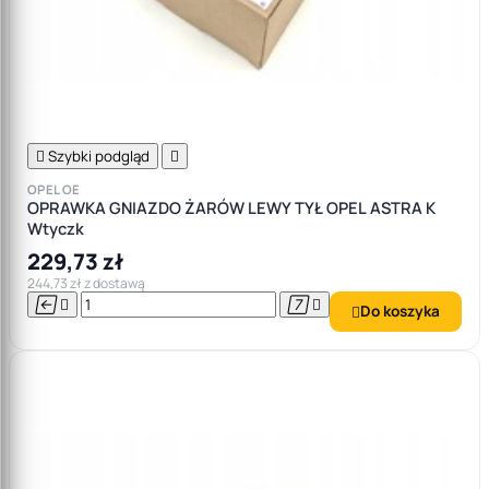

Szybki podgląd

OPEL OE
OPRAWKA GNIAZDO ŻARÓW LEWY TYŁ OPEL ASTRA K
Wtyczk
229,73 zł
244,73 zł z dostawą




Do koszyka
