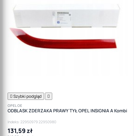

Szybki podgląd

OPEL OE
ODBLASK ZDERZAKA PRAWY TYŁ OPEL INSIGNIA A Kombi
Indeks: 22950979 22950980
131,59 zł