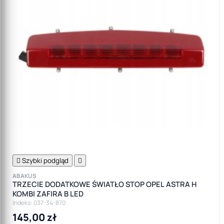

Szybki podgląd

ABAKUS
TRZECIE DODATKOWE ŚWIATŁO STOP OPEL ASTRA H
KOMBI ZAFIRA B LED
Indeks: 037-34-870
145,00 zł