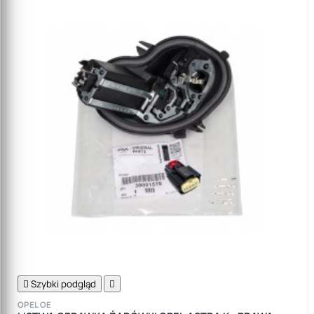

Szybki podgląd

OPEL OE