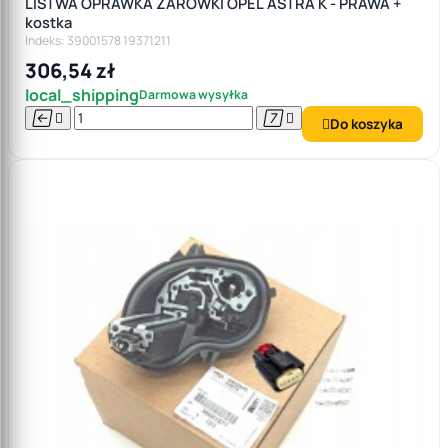
LISTWA OPRAWKA ŻARÓWKI OPEL ASTRA K - PRAWA +
kostka
Indeks: 39001578 19371211
306,54 zł
local_shipping
Darmowa wysyłka




Do koszyka
