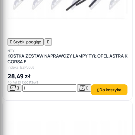

Szybki podgląd

NTY
KOSTKA ZESTAW NAPRAWCZY LAMPY TYŁ OPEL ASTRA K
CORSA E
Indeks: EZPL003
28,49 zł
43,49 zł z dostawą




Do koszyka
