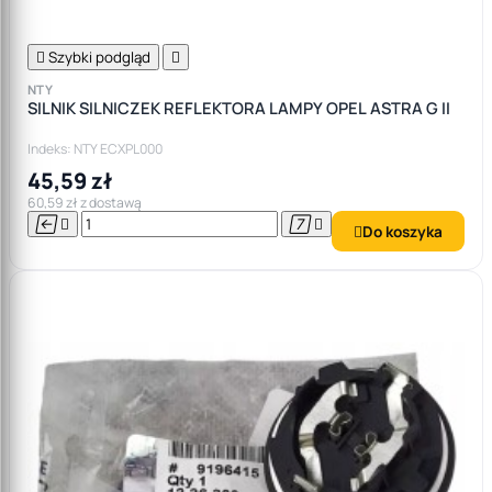

Szybki podgląd

NTY
SILNIK SILNICZEK REFLEKTORA LAMPY OPEL ASTRA G II
Indeks: NTY ECXPL000
45,59 zł
60,59 zł z dostawą




Do koszyka
