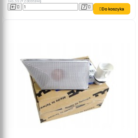
146,59 zł z dostawą




Do koszyka
