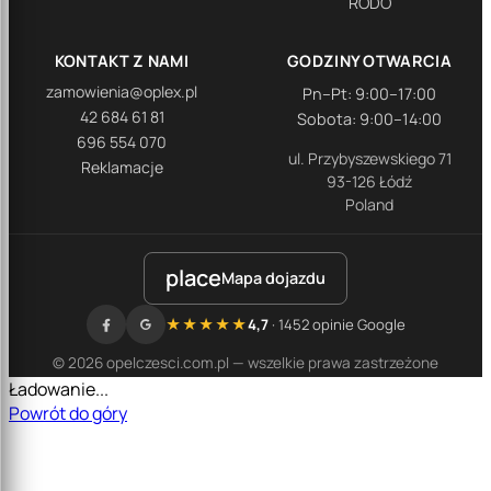
RODO
KONTAKT Z NAMI
GODZINY OTWARCIA
zamowienia@oplex.pl
Pn–Pt: 9:00–17:00
42 684 61 81
Sobota: 9:00–14:00
696 554 070
ul. Przybyszewskiego 71
Reklamacje
93-126 Łódź
Poland
place
Mapa dojazdu
★★★★★
4,7
· 1452 opinie Google
© 2026 opelczesci.com.pl — wszelkie prawa zastrzeżone
Ładowanie...
Powrót do góry