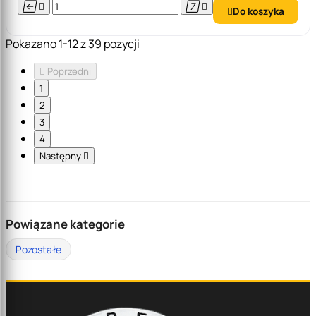




Do koszyka

Pokazano 1-12 z 39 pozycji

Poprzedni
1
2
3
4
Następny

Powiązane kategorie
Pozostałe