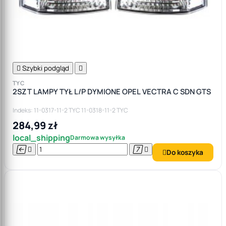

Szybki podgląd

TYC
2SZT LAMPY TYŁ L/P DYMIONE OPEL VECTRA C SDN GTS
Indeks: 11-0317-11-2 TYC 11-0318-11-2 TYC
284,99 zł
local_shipping
Darmowa wysyłka




Do koszyka
