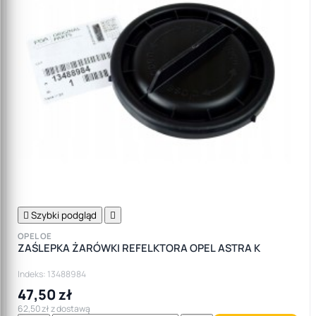

Szybki podgląd

OPEL OE
ZAŚLEPKA ŻARÓWKI REFELKTORA OPEL ASTRA K
Indeks: 13488984
47,50 zł
62,50 zł z dostawą