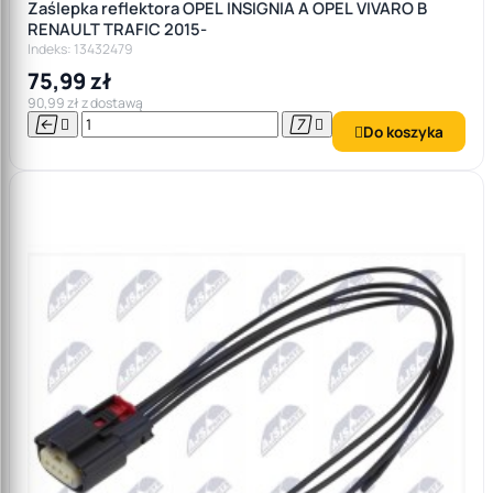
Zaślepka reflektora OPEL INSIGNIA A OPEL VIVARO B
RENAULT TRAFIC 2015-
Indeks: 13432479
75,99 zł
90,99 zł z dostawą




Do koszyka
