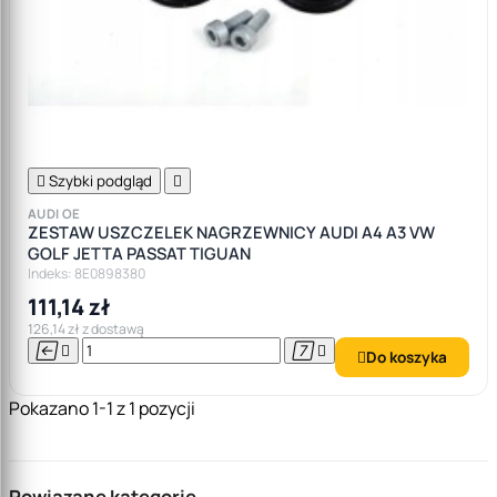

Szybki podgląd

AUDI OE
ZESTAW USZCZELEK NAGRZEWNICY AUDI A4 A3 VW
GOLF JETTA PASSAT TIGUAN
Indeks: 8E0898380
111,14 zł
126,14 zł z dostawą




Do koszyka

Pokazano 1-1 z 1 pozycji
Powiązane kategorie