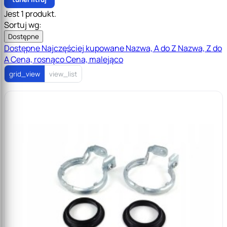
Jest 1 produkt.
Sortuj wg:
Dostępne
Dostępne
Najczęściej kupowane
Nazwa, A do Z
Nazwa, Z do
A
Cena, rosnąco
Cena, malejąco
grid_view
view_list