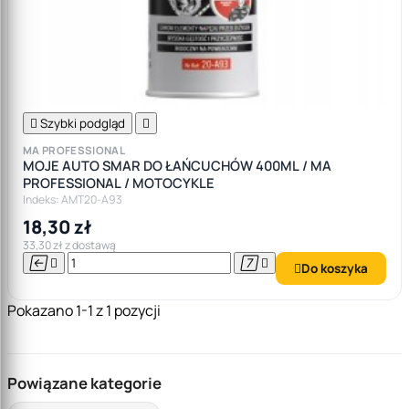

Szybki podgląd

MA PROFESSIONAL
MOJE AUTO SMAR DO ŁAŃCUCHÓW 400ML / MA
PROFESSIONAL / MOTOCYKLE
Indeks: AMT20-A93
18,30 zł
33,30 zł z dostawą




Do koszyka

Pokazano 1-1 z 1 pozycji
Powiązane kategorie