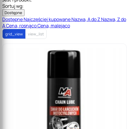
Sortuj wg:
Dostępne
Dostępne
Najczęściej kupowane
Nazwa, A do Z
Nazwa, Z do
A
Cena, rosnąco
Cena, malejąco
grid_view
view_list