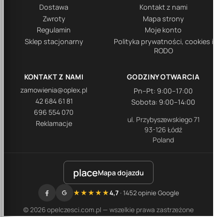
Dostawa
Kontakt z nami
Zwroty
Mapa strony
Regulamin
Moje konto
Sklep stacjonarny
Polityka prywatności, cookies i
RODO
KONTAKT Z NAMI
GODZINY OTWARCIA
zamowienia@oplex.pl
Pn–Pt: 9:00–17:00
42 684 61 81
Sobota: 9:00–14:00
696 554 070
ul. Przybyszewskiego 71
Reklamacje
93-126 Łódź
Poland
place
Mapa dojazdu
★★★★★
4,7
· 1452 opinie Google
© 2026 opelczesci.com.pl — wszelkie prawa zastrzeżone