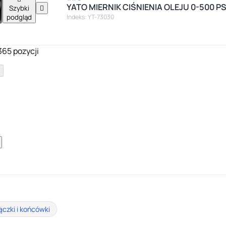
YATO MIERNIK CIŚNIENIA OLEJU 0-500 PS
Szybki

podgląd
Indeks: YT-73030
365 pozycji
ączki i końcówki