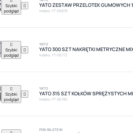

YATO ZESTAW PRZELOTEK GUMOWYCH 1
Szybki

podgląd
Indeks: YT-06878

YATO
YATO 300 SZT NAKRĘTKI METRYCZNE MI
Szybki

podgląd
Indeks: YT-06772

YATO
YATO 315 SZT KOŁKÓW SPRĘŻYSTYCH M
Szybki

podgląd
Indeks: YT-06785
FEBI BILSTEIN
