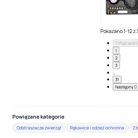
Pokazano 1-12 z 

Poprzedni
1
2
3
…
31
Następny

Powiązane kategorie
Odstraszacze zwierząt
Rękawice i odzież ochronna
Zł