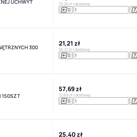
ZNEJ UCHWYT
33,00 zł z dostawą


21,21 zł
NĘTRZNYCH 300
36,21 zł z dostawą


57,69 zł
72,69 zł z dostawą
 150SZT


25,40 zł