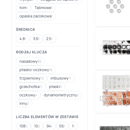
łom
Taśmowe
1
1
opaska zaciskowa
1
ŚREDNICA
4.8
3.6
2.5
1
1
1
RODZAJ KLUCZA
nasadowy
85
płasko-oczkowy
16
trzpieniowy
imbusowy
12
11
grzechotka
płaski
11
5
oczkowy
dynamometryczny
4
2
inny
2
LICZBA ELEMENTÓW W ZESTAWIE
108
10
94
56
1
2
2
1
1
1