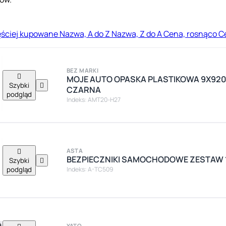
ęściej kupowane
Nazwa, A do Z
Nazwa, Z do A
Cena, rosnąco
C
BEZ MARKI

MOJE AUTO OPASKA PLASTIKOWA 9X920 (
Szybki

CZARNA
podgląd
Indeks: AMT20-H27

ASTA
BEZPIECZNIKI SAMOCHODOWE ZESTAW 12
Szybki

podgląd
Indeks: A-TC509
YATO