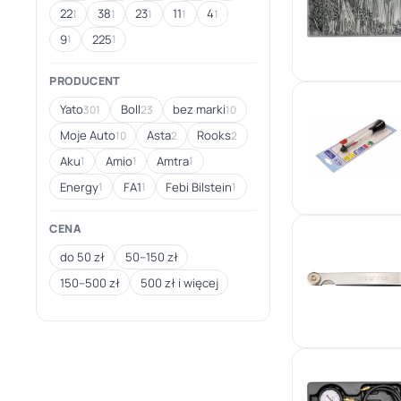
22
38
23
11
4
1
1
1
1
1
9
225
1
1
PRODUCENT
Yato
Boll
bez marki
301
23
10
Moje Auto
Asta
Rooks
10
2
2
Aku
Amio
Amtra
1
1
1
Energy
FA1
Febi Bilstein
1
1
1
CENA
do 50 zł
50–150 zł
150–500 zł
500 zł i więcej