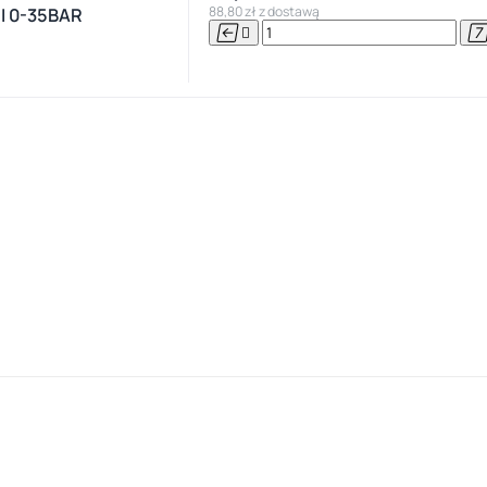
88,80 zł z dostawą
I 0-35BAR

