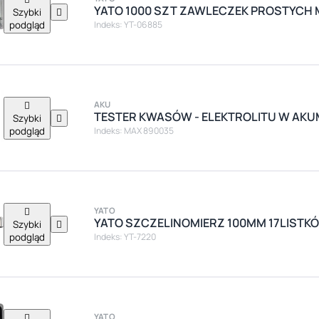
YATO 1000 SZT ZAWLECZEK PROSTYCH 
Szybki

podgląd
Indeks: YT-06885

AKU
TESTER KWASÓW - ELEKTROLITU W AKU
Szybki

podgląd
Indeks: MAX 890035

YATO
YATO SZCZELINOMIERZ 100MM 17LISTKÓ
Szybki

podgląd
Indeks: YT-7220

YATO