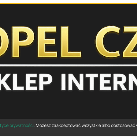
ityce prywatności
. Możesz zaakceptować wszystkie albo dostosować 
© 2026 opelczesci.com.pl — wszelkie prawa zastrzeżone