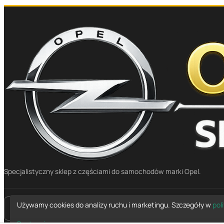
Specjalistyczny sklep z częściami do samochodów marki Opel.
Używamy cookies do analizy ruchu i marketingu. Szczegóły w
pol
place
Mapa dojazdu
Dostosuj