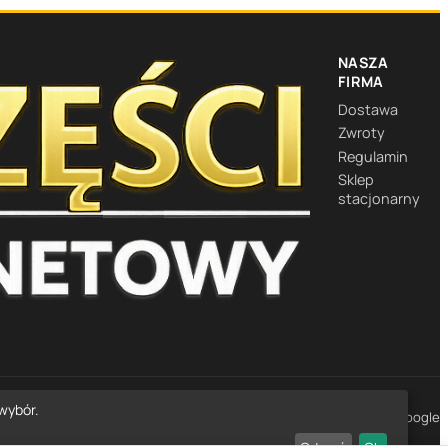
NASZA
FIRMA
Dostawa
Zwroty
Regulamin
Sklep
stacjonarny
wybór.
★★★★★
4,7
· 1452 opinie Google
Odrzuć
Ok