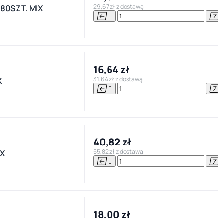
29,67 zł z dostawą
80SZT. MIX


16,64 zł
31,64 zł z dostawą
X


40,82 zł
55,82 zł z dostawą
IX


18,00 zł