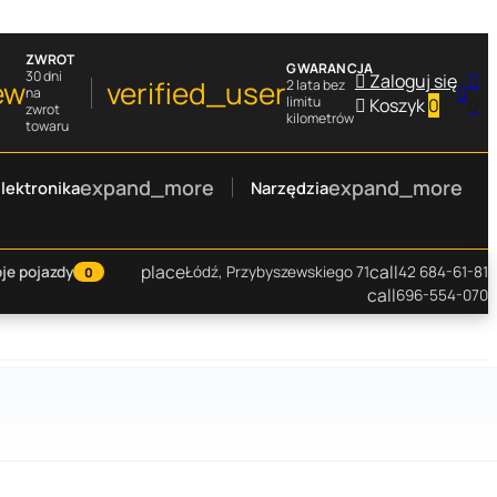
ZWROT
GWARANCJA
30 dni

Zaloguj się

ew
verified_user
2 lata bez

na
limitu

Koszyk
0
0
zwrot
kilometrów
towaru
expand_more
expand_more
lektronika
Narzędzia
place
call
je pojazdy
Łódź, Przybyszewskiego 71
42 684-61-81
0
call
696-554-070