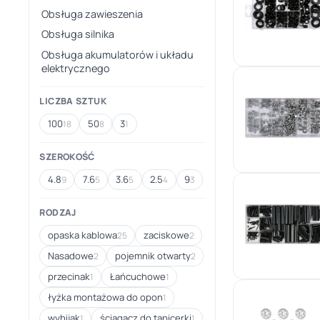
Obsługa zawieszenia
Obsługa silnika
Obsługa akumulatorów i układu
elektrycznego
LICZBA SZTUK
100
50
3
18
8
1
SZEROKOŚĆ
4.8
7.6
3.6
2.5
9
9
5
5
4
3
RODZAJ
opaska kablowa
zaciskowe
25
2
Nasadowe
pojemnik otwarty
2
2
przecinak
Łańcuchowe
1
1
łyżka montażowa do opon
1
wybijak
ściągacz do tapicerki
1
1