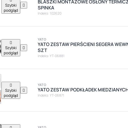
BLASZKI MONTAŻOWE OSŁONY TERMIC
Szybki

SPINKA
podgląd
Indeks: 102620
YATO

YATO ZESTAW PIERŚCIENI SEGERA WEW
Szybki

SZT
podgląd
Indeks: YT-06881

YATO
YATO ZESTAW PODKŁADEK MIEDZIANYCH
Szybki

podgląd
Indeks: YT-06871

YATO