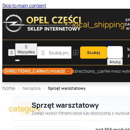
Skip to main content
S
local_shipping
D
W


M

Wszystko


Szukaj
F
Anuluj
directions_car
DIRECTIONS_CAR
×
Nie masz wyb
MÓJ POJAZD
home
Narzędzia
Sprzęt warsztatowy
Sprzęt warsztatowy
category
Zawęź wybór filtrami obok lub skorzystaj z wyszuki
Jest 365 produk