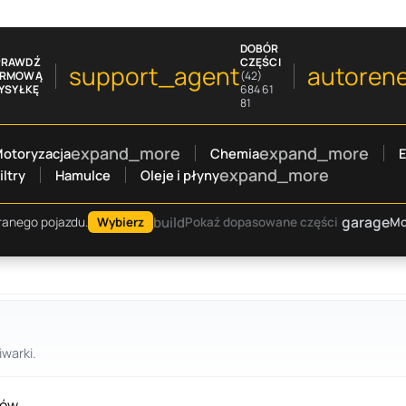
DOBÓR
PRAWDŹ
CZĘŚCI
support_agent
autoren
ARMOWĄ
(42)
YSYŁKĘ
684 61
81
expand_more
expand_more
otoryzacja
Chemia
E
expand_more
iltry
Hamulce
Oleje i płyny
garage
build
Mo
ranego pojazdu.
Wybierz
Pokaż dopasowane części
warki.
tów.