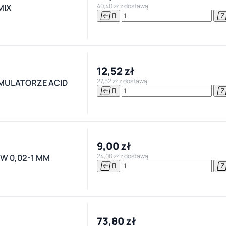
40,40 zł z dostawą
MIX


12,52 zł
27,52 zł z dostawą
MULATORZE ACID


9,00 zł
24,00 zł z dostawą
W 0,02-1 MM


73,80 zł