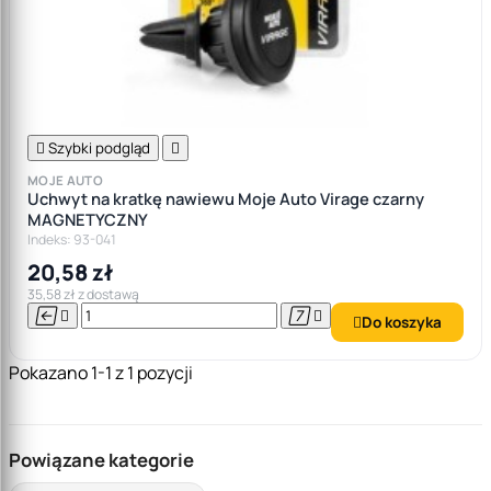

Szybki podgląd

MOJE AUTO
Uchwyt na kratkę nawiewu Moje Auto Virage czarny
MAGNETYCZNY
Indeks: 93-041
20,58 zł
35,58 zł z dostawą




Do koszyka

Pokazano 1-1 z 1 pozycji
Powiązane kategorie