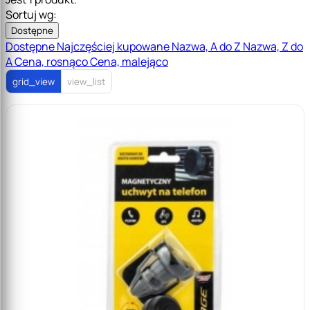
Sortuj wg:
Dostępne
Dostępne
Najczęściej kupowane
Nazwa, A do Z
Nazwa, Z do
A
Cena, rosnąco
Cena, malejąco
grid_view
view_list