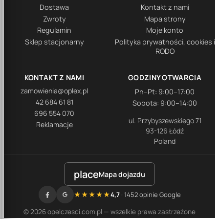
Dostawa
Kontakt z nami
Zwroty
Mapa strony
Regulamin
Moje konto
Sklep stacjonarny
Polityka prywatności, cookies i
RODO
KONTAKT Z NAMI
GODZINY OTWARCIA
zamowienia@oplex.pl
Pn–Pt: 9:00–17:00
42 684 61 81
Sobota: 9:00–14:00
696 554 070
ul. Przybyszewskiego 71
Reklamacje
93-126 Łódź
Poland
place
Mapa dojazdu
★★★★★
4,7
· 1452 opinie Google
© 2026 opelczesci.com.pl — wszelkie prawa zastrzeżone