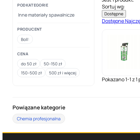
PODKATEGORIE
Sortuj wg:
Dostępne
Inne materiały spawalnicze
Dostępne
Najcz
PRODUCENT
Boll
1
CENA
do 50 zł
50–150 zł
150–500 zł
500 zł i więcej
Pokazano 1-1 z 1 
Powiązane kategorie
Chemia profesjonalna