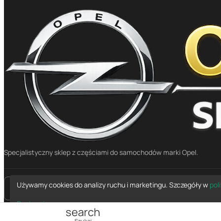
Specjalistyczny sklep z częściami do samochodów marki Opel.
Używamy cookies do analizy ruchu i marketingu. Szczegóły w
pol
place
Mapa dojazdu
Dostosuj
Ładowanie...
search
Powrót do góry
Szukaj