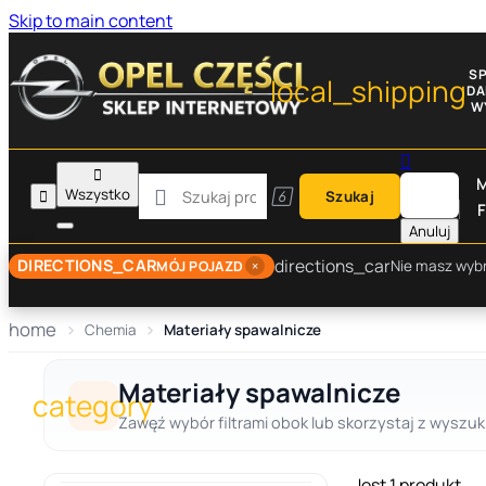
Skip to main content
S
local_shipping
D
W


M

Wszystko


Szukaj
F
Anuluj
directions_car
DIRECTIONS_CAR
×
Nie masz wyb
MÓJ POJAZD
home
Chemia
Materiały spawalnicze
Materiały spawalnicze
category
Zawęź wybór filtrami obok lub skorzystaj z wyszuki
Jest 1 produkt.