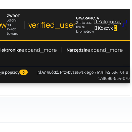
ZWROT
GWARANCJA
30 dni

Zaloguj się

ew
verified_user
2 lata bez

na
limitu

Koszyk
0
0
zwrot
kilometrów
towaru
expand_more
expand_more
lektronika
Narzędzia
place
call
je pojazdy
Łódź, Przybyszewskiego 71
42 684-61-81
0
call
696-554-070