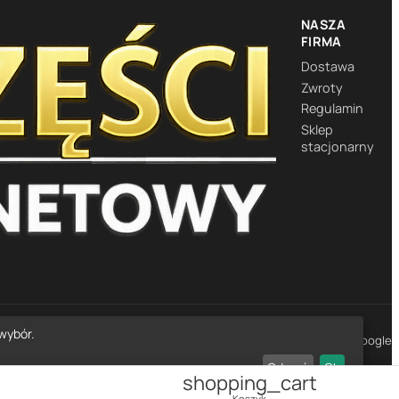
NASZA
FIRMA
Dostawa
Zwroty
Regulamin
Sklep
stacjonarny
wybór.
★★★★★
4,7
· 1452 opinie Google
Odrzuć
Ok
shopping_cart
Koszyk