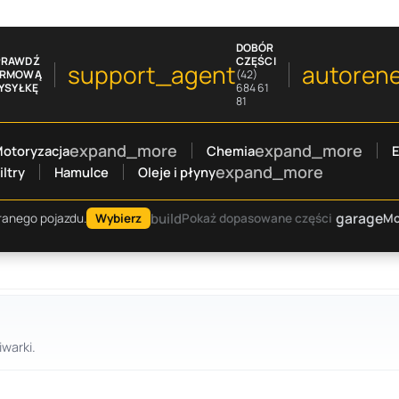
DOBÓR
PRAWDŹ
CZĘŚCI
support_agent
autoren
ARMOWĄ
(42)
YSYŁKĘ
684 61
81
expand_more
expand_more
otoryzacja
Chemia
E
expand_more
iltry
Hamulce
Oleje i płyny
garage
build
Mo
ranego pojazdu.
Wybierz
Pokaż dopasowane części
warki.