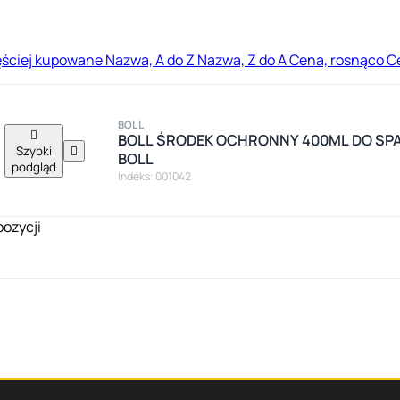
ęściej kupowane
Nazwa, A do Z
Nazwa, Z do A
Cena, rosnąco
C
BOLL

BOLL ŚRODEK OCHRONNY 400ML DO SPA
Szybki

BOLL
podgląd
Indeks: 001042
pozycji