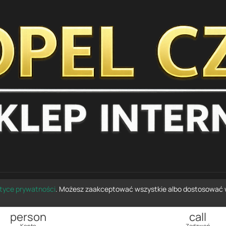
ityce prywatności
. Możesz zaakceptować wszystkie albo dostosować 
© 2026 opelczesci.com.pl — wszelkie prawa zastrzeżone
person
call
Konto
Zadzwoń