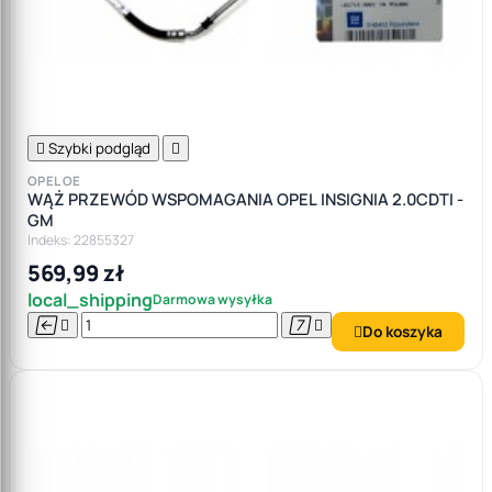

Szybki podgląd

OPEL OE
WĄŻ PRZEWÓD WSPOMAGANIA OPEL INSIGNIA 2.0CDTI -
GM
Indeks: 22855327
569,99 zł
local_shipping
Darmowa wysyłka




Do koszyka
