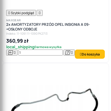

Szybki podgląd

MAXGEAR
2x AMORTYZATORY PRZÓD OPEL INSIGNIA A 09-
+OSŁONY ODBOJE
Indeks: 11-1091 11-1090 PK2713
360,99 zł
local_shipping
Darmowa wysyłka




Do koszyka
