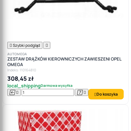

Szybki podgląd

AUTOMEGA
ZESTAW DRĄŻKÓW KIEROWNICZYCH ZAWIESZENI OPEL
OMEGA
Indeks: 110164810
308,45 zł
local_shipping
Darmowa wysyłka




Do koszyka
