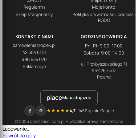
Regulamin
Moje konto
Sklep stacjonarny
Polityka prywatności, cookies i
RODO
KONTAKT Z NAMI
GODZINY OTWARCIA
zamowienia@oplex.pl
Pn–Pt: 9:00–17:00
42 684 61 81
Sobota: 9:00–14:00
696 554 070
ul. Przybyszewskiego 71
Reklamacje
93-126 Łódź
Poland
place
Mapa dojazdu
★★★★★
4,7
· 1452 opinie Google
© 2026 opelczesci.com.pl — wszelkie prawa zastrzeżone
Ładowanie...
Powrót do góry