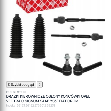

Szybki podgląd

FEBI BILSTEIN
DRĄŻKI KIEROWNICZE OSŁONY KOŃCÓWKI OPEL
VECTRA C SIGNUM SAAB YS3F FIAT CROM
Indeks: 26153 26152 2756012 29238