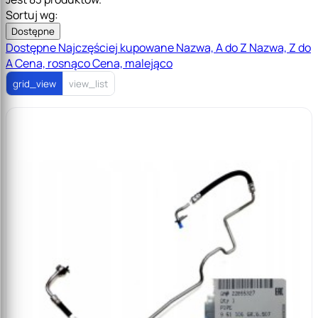
Sortuj wg:
Dostępne
Dostępne
Najczęściej kupowane
Nazwa, A do Z
Nazwa, Z do
A
Cena, rosnąco
Cena, malejąco
grid_view
view_list