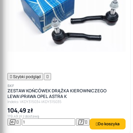

Szybki podgląd

SKF
ZESTAW KOŃCÓWEK DRĄŻKA KIEROWNICZEGO
LEWA\PRAWA OPEL ASTRA K
Indeks: VKDY315034 VKDY315035
104,49 zł
119,49 zł z dostawą




Do koszyka
