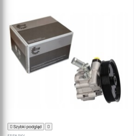

Szybki podgląd

ESEN SKV