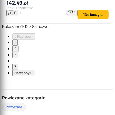
142,49 zł
157,49 zł z dostawą




Do koszyka

Pokazano 1-12 z 83 pozycji

Poprzedni
1
2
3
…
7
Następny

Powiązane kategorie
Pozostałe