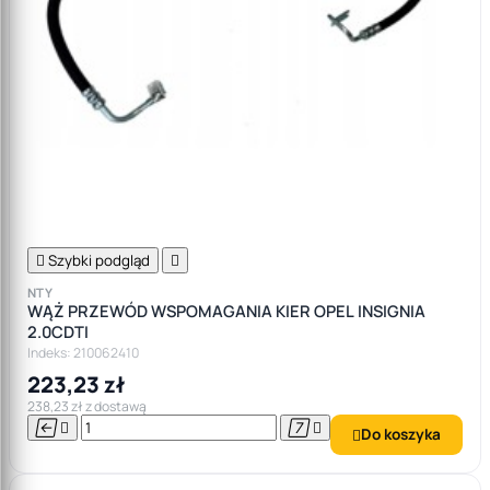

Szybki podgląd

NTY
WĄŻ PRZEWÓD WSPOMAGANIA KIER OPEL INSIGNIA
2.0CDTI
Indeks: 210062410
223,23 zł
238,23 zł z dostawą




Do koszyka
