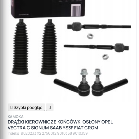

Szybki podgląd

KAMOKA
DRĄŻKI KIEROWNICZE KOŃCÓWKI OSŁONY OPEL
VECTRA C SIGNUM SAAB YS3F FIAT CROM
Indeks: 9020233 X2 2756012 9010358 9010359