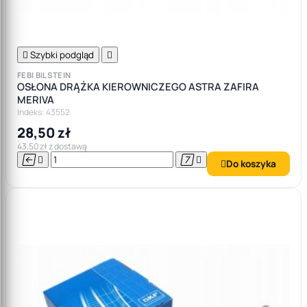

Szybki podgląd

FEBI BILSTEIN
OSŁONA DRĄŻKA KIEROWNICZEGO ASTRA ZAFIRA
MERIVA
Indeks: 43552
28,50 zł
43,50 zł z dostawą




Do koszyka
