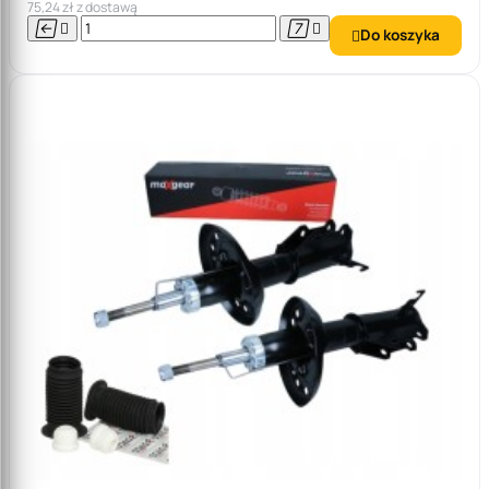
75,24 zł z dostawą




Do koszyka
