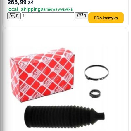
265,99 zł
local_shipping
Darmowa wysyłka




Do koszyka
