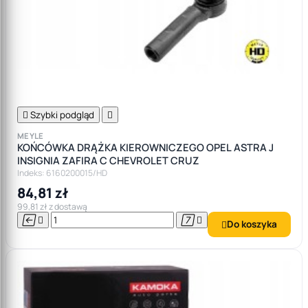

Szybki podgląd

MEYLE
KOŃCÓWKA DRĄŻKA KIEROWNICZEGO OPEL ASTRA J
INSIGNIA ZAFIRA C CHEVROLET CRUZ
Indeks: 6160200015/HD
84,81 zł
99,81 zł z dostawą




Do koszyka
