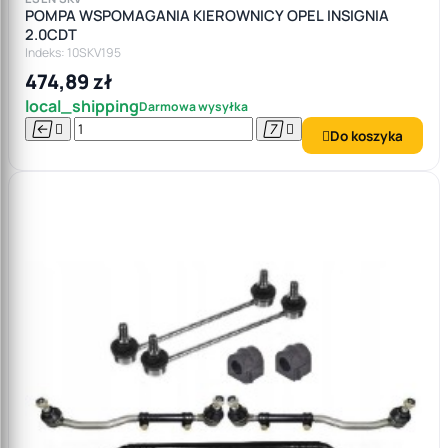
POMPA WSPOMAGANIA KIEROWNICY OPEL INSIGNIA
2.0CDT
Indeks: 10SKV195
474,89 zł
local_shipping
Darmowa wysyłka




Do koszyka
