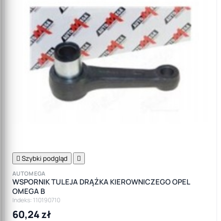

Szybki podgląd

AUTOMEGA
WSPORNIK TULEJA DRĄŻKA KIEROWNICZEGO OPEL
OMEGA B
Indeks: 110190710
60,24 zł