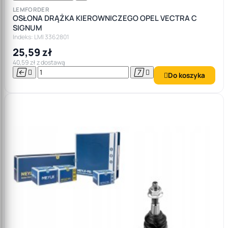
LEMFORDER
OSŁONA DRĄŻKA KIEROWNICZEGO OPEL VECTRA C
SIGNUM
Indeks: LMI 3362801
25,59 zł
40,59 zł z dostawą




Do koszyka
