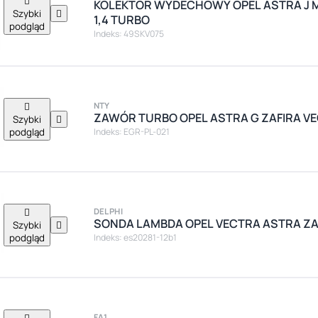

KOLEKTOR WYDECHOWY OPEL ASTRA J ME
Szybki

1,4 TURBO
podgląd
Indeks: 49SKV075

NTY
ZAWÓR TURBO OPEL ASTRA G ZAFIRA VEC
Szybki

podgląd
Indeks: EGR-PL-021

DELPHI
SONDA LAMBDA OPEL VECTRA ASTRA ZAF
Szybki

podgląd
Indeks: es20281-12b1

FA1