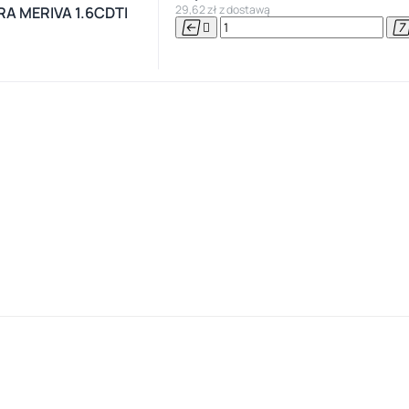
29,62 zł z dostawą
A MERIVA 1.6CDTI

