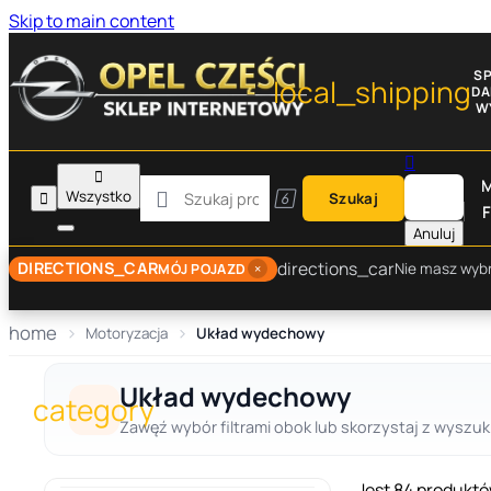
Skip to main content
S
local_shipping
D
W


M

Wszystko


Szukaj
F
Anuluj
directions_car
DIRECTIONS_CAR
×
Nie masz wyb
MÓJ POJAZD
home
Motoryzacja
Układ wydechowy
Układ wydechowy
category
Zawęź wybór filtrami obok lub skorzystaj z wyszuki
Jest 84 produktó