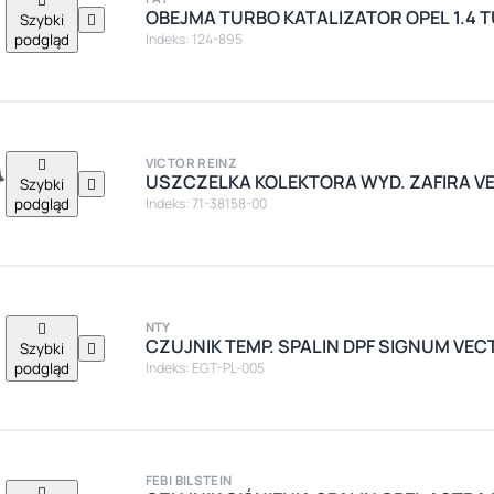
OBEJMA TURBO KATALIZATOR OPEL 1.4 
Szybki

podgląd
Indeks: 124-895

VICTOR REINZ
USZCZELKA KOLEKTORA WYD. ZAFIRA V
Szybki

podgląd
Indeks: 71-38158-00

NTY
CZUJNIK TEMP. SPALIN DPF SIGNUM VECT
Szybki

podgląd
Indeks: EGT-PL-005
FEBI BILSTEIN
