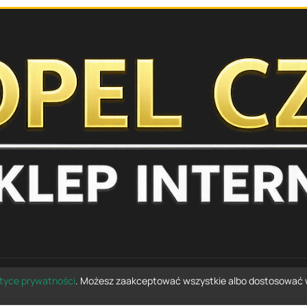
ityce prywatności
. Możesz zaakceptować wszystkie albo dostosować 
© 2026 opelczesci.com.pl — wszelkie prawa zastrzeżone