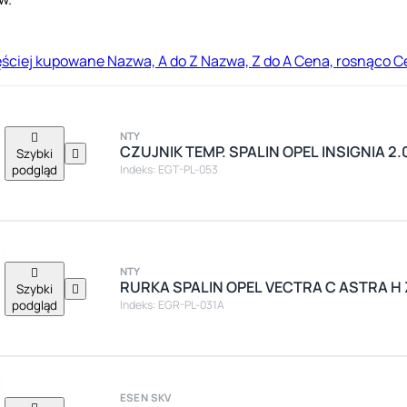
ęściej kupowane
Nazwa, A do Z
Nazwa, Z do A
Cena, rosnąco
C

NTY
CZUJNIK TEMP. SPALIN OPEL INSIGNIA 2.
Szybki

podgląd
Indeks: EGT-PL-053

NTY
RURKA SPALIN OPEL VECTRA C ASTRA H Z
Szybki

podgląd
Indeks: EGR-PL-031A
ESEN SKV