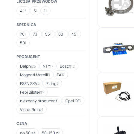
LICZBA PRZEWODÓW
4
5
1
48
1
1
ŚREDNICA
70
73
55
60
45
1
1
1
1
1
50
1
PRODUCENT
Delphi
NTY
Bosch
25
17
12
Magneti Marelli
FA1
9
7
ESEN SKV
Elring
6
3
Febi Bilstein
2
nieznany producent
Opel OE
1
1
Victor Reinz
1
CENA
do 50 zł
50–150 zł