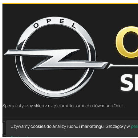
Specjalistyczny sklep z częściami do samochodów marki Opel.
Używamy cookies do analizy ruchu i marketingu. Szczegóły w
pol
place
Mapa dojazdu
Dostosuj