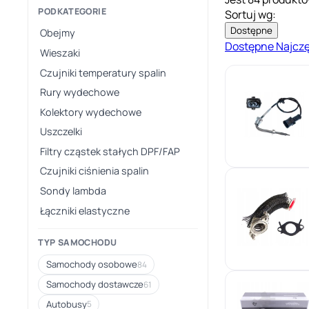
PODKATEGORIE
Sortuj wg:
Dostępne
Obejmy
Dostępne
Najcz
Wieszaki
Czujniki temperatury spalin
Rury wydechowe
Kolektory wydechowe
Uszczelki
Filtry cząstek stałych DPF/FAP
Czujniki ciśnienia spalin
Sondy lambda
Łączniki elastyczne
TYP SAMOCHODU
Samochody osobowe
84
Samochody dostawcze
61
Autobusy
5