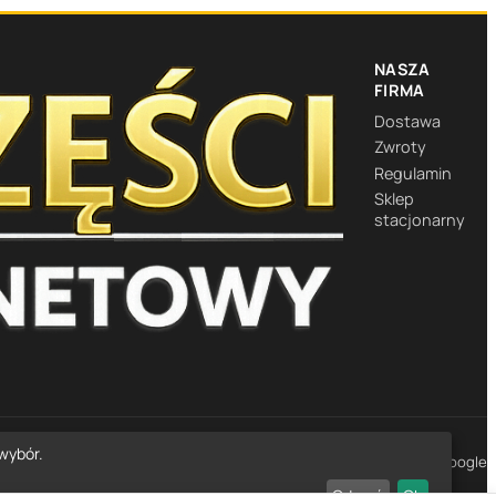
NASZA
FIRMA
Dostawa
Zwroty
Regulamin
Sklep
stacjonarny
wybór.
★★★★★
4,7
· 1452 opinie Google
Odrzuć
Ok