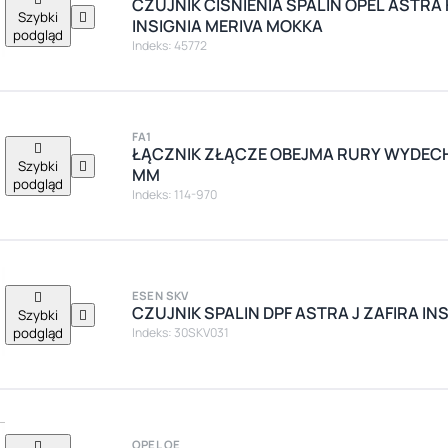
CZUJNIK CIŚNIENIA SPALIN OPEL ASTRA 
Szybki

INSIGNIA MERIVA MOKKA
podgląd
Indeks: 45772
FA1

ŁĄCZNIK ZŁĄCZE OBEJMA RURY WYDECH
Szybki

MM
podgląd
Indeks: 114-970

ESEN SKV
CZUJNIK SPALIN DPF ASTRA J ZAFIRA INS
Szybki

podgląd
Indeks: 30SKV031

OPEL OE