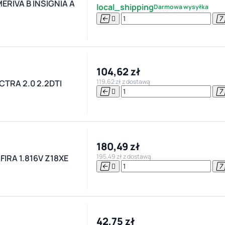
RIVA B INSIGNIA A
local_shipping
Darmowa wysyłka


104,62 zł
119,62 zł z dostawą
TRA 2.0 2.2DTI


180,49 zł
195,49 zł z dostawą
IRA 1.816V Z18XE


42,75 zł