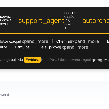
DOBÓR
PRAWDŹ
CZĘŚCI
support_agent
autoren
ARMOWĄ
(42)
YSYŁKĘ
684 61
81
expand_more
expand_more
otoryzacja
Chemia
E
expand_more
iltry
Hamulce
Oleje i płyny
garage
build
Mo
ranego pojazdu.
Wybierz
Pokaż dopasowane części
warki.
w.