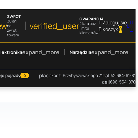
ZWROT
GWARANCJA
30 dni

Zaloguj się

ew
verified_user
2 lata bez

na
limitu

Koszyk
0
0
zwrot
kilometrów
towaru
expand_more
expand_more
lektronika
Narzędzia
place
call
je pojazdy
Łódź, Przybyszewskiego 71
42 684-61-81
0
call
696-554-070