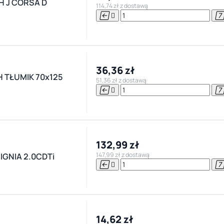
H J CORSA D
114,74 zł z dostawą


36,36 zł
 TŁUMIK 70x125
51,36 zł z dostawą


132,99 zł
147,99 zł z dostawą
IGNIA 2.0CDTi


14,62 zł