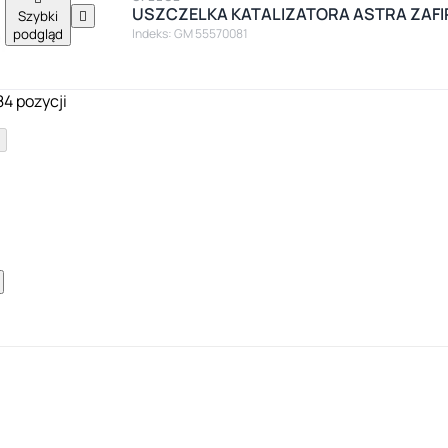
USZCZELKA KATALIZATORA ASTRA ZAFIR
Szybki

podgląd
Indeks: GM 55570081
84 pozycji