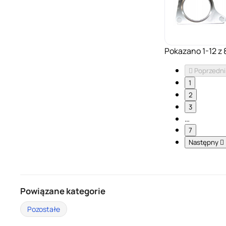
Pokazano 1-12 z 

Poprzedni
1
2
3
…
7
Następny

Powiązane kategorie
Pozostałe