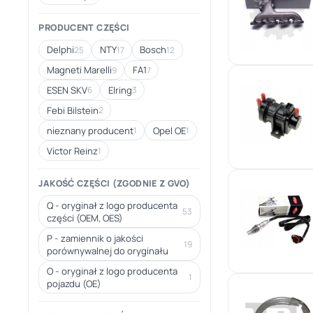
PRODUCENT CZĘŚCI
Delphi
NTY
Bosch
25
17
12
Magneti Marelli
FA1
9
7
ESEN SKV
Elring
6
3
Febi Bilstein
2
nieznany producent
Opel OE
1
1
Victor Reinz
1
JAKOŚĆ CZĘŚCI (ZGODNIE Z GVO)
Q - oryginał z logo producenta
53
części (OEM, OES)
P - zamiennik o jakości
19
porównywalnej do oryginału
O - oryginał z logo producenta
1
pojazdu (OE)