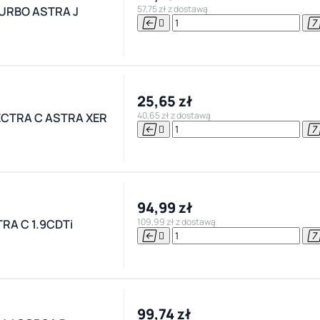
57,75 zł z dostawą
TURBO ASTRA J


25,65 zł
40,65 zł z dostawą
ECTRA C ASTRA XER


94,99 zł
109,99 zł z dostawą
RA C 1.9CDTi


99,74 zł