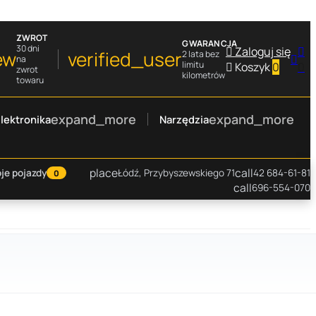
ZWROT
GWARANCJA
30 dni

Zaloguj się

ew
verified_user
2 lata bez

na
limitu

Koszyk
0
0
zwrot
kilometrów
towaru
expand_more
expand_more
lektronika
Narzędzia
place
call
je pojazdy
Łódź, Przybyszewskiego 71
42 684-61-81
0
call
696-554-070