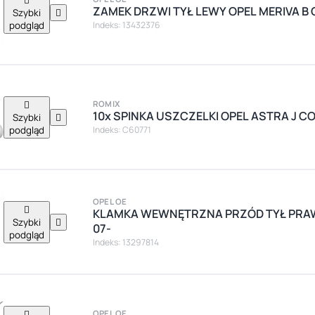
ZAMEK DRZWI TYŁ LEWY OPEL MERIVA B 
Szybki

podgląd
Indeks: 13432376

ROMIX
10x SPINKA USZCZELKI OPEL ASTRA J CO
Szybki

podgląd
Indeks: C60771
OPEL OE

KLAMKA WEWNĘTRZNA PRZÓD TYŁ PRAW
Szybki

07-
podgląd
Indeks: 13297814

OPEL OE