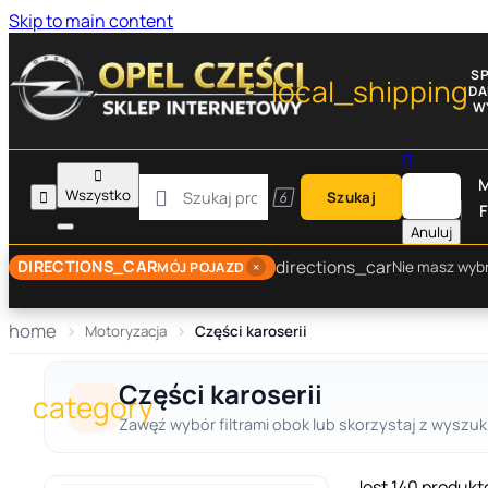
Skip to main content
S
local_shipping
D
W


M

Wszystko


Szukaj
F
Anuluj
directions_car
DIRECTIONS_CAR
×
Nie masz wyb
MÓJ POJAZD
home
Motoryzacja
Części karoserii
Części karoserii
category
Zawęź wybór filtrami obok lub skorzystaj z wyszuki
Jest 140 produkt