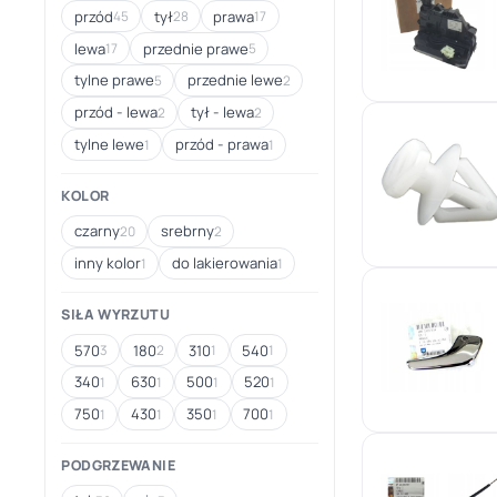
przód
tył
prawa
45
28
17
lewa
przednie prawe
17
5
tylne prawe
przednie lewe
5
2
przód - lewa
tył - lewa
2
2
tylne lewe
przód - prawa
1
1
KOLOR
czarny
srebrny
20
2
inny kolor
do lakierowania
1
1
SIŁA WYRZUTU
570
180
310
540
3
2
1
1
340
630
500
520
1
1
1
1
750
430
350
700
1
1
1
1
PODGRZEWANIE