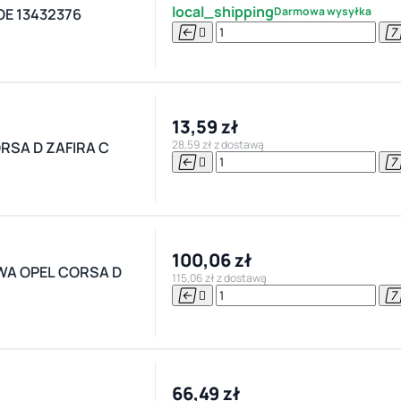
local_shipping
Darmowa wysyłka
OE 13432376


13,59 zł
28,59 zł z dostawą
RSA D ZAFIRA C


100,06 zł
A OPEL CORSA D
115,06 zł z dostawą


66,49 zł