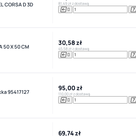
81,49 zł z dostawą
EL CORSA D 3D


30,58 zł
50 X 50 CM
45,58 zł z dostawą


95,00 zł
kka 95417127
110,00 zł z dostawą


69,74 zł