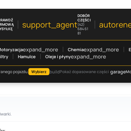
DOBÓR
PRAWDŹ
CZĘŚCI
support_agent
autoren
ARMOWĄ
(42)
YSYŁKĘ
684 61
81
expand_more
expand_more
otoryzacja
Chemia
E
expand_more
iltry
Hamulce
Oleje i płyny
garage
build
Mo
ranego pojazdu.
Wybierz
Pokaż dopasowane części
warki.
ów.