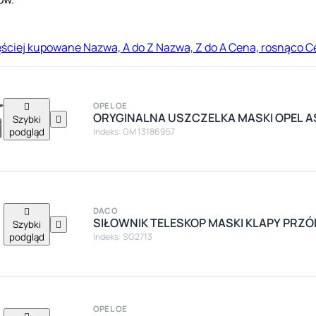
ęściej kupowane
Nazwa, A do Z
Nazwa, Z do A
Cena, rosnąco
C

OPEL OE
ORYGINALNA USZCZELKA MASKI OPEL AST
Szybki

podgląd
Indeks: GM 13186957

DACO
SIŁOWNIK TELESKOP MASKI KLAPY PRZÓ
Szybki

podgląd
Indeks: SG2713
OPEL OE