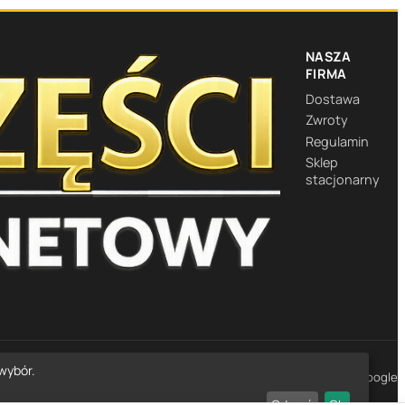
NASZA
FIRMA
Dostawa
Zwroty
Regulamin
Sklep
stacjonarny
wybór.
★★★★★
4,7
· 1452 opinie Google
Odrzuć
Ok