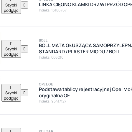
LINKA CIĘGNO KLAMKI DRZWI PRZÓD OP
Szybki

podgląd
Indeks: 13186767
BOLL

BOLL MATA GŁUSZĄCA SAMOPRZYLEPNA 
Szybki

STANDARD /PLASTER MIODU / BOLL
podgląd
Indeks: 006210
OPEL OE

Podstawa tablicy rejestracyjnej Opel Mo
Szybki

oryginalna OE
podgląd
Indeks: 95417127

POLCAR