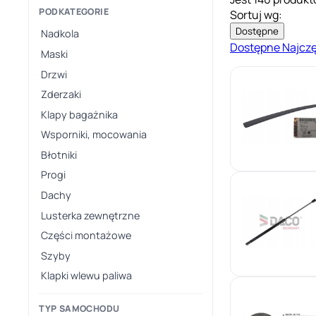
PODKATEGORIE
Sortuj wg:
Dostępne
Nadkola
Dostępne
Najcz
Maski
Drzwi
Zderzaki
Klapy bagażnika
Wsporniki, mocowania
Błotniki
Progi
Dachy
Lusterka zewnętrzne
Części montażowe
Szyby
Klapki wlewu paliwa
TYP SAMOCHODU