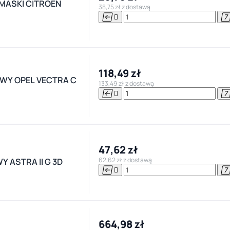
MASKI CITROEN
38,75 zł z dostawą


118,49 zł
WY OPEL VECTRA C
133,49 zł z dostawą


47,62 zł
62,62 zł z dostawą
 ASTRA II G 3D


664,98 zł