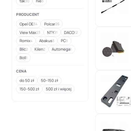
tak
nie
30
3
PRODUCENT
Opel OE
Polcar
34
26
View Max
NTY
DACO
23
21
12
Romix
Abakus
PC
4
3
3
Blic
Kilen
Automega
2
2
1
Boll
1
CENA
do 50 zł
50–150 zł
150–500 zł
500 zł i więcej