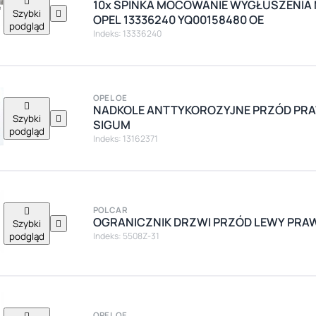

10x SPINKA MOCOWANIE WYGŁUSZENIA 
Szybki

OPEL 13336240 YQ00158480 OE
podgląd
Indeks: 13336240
OPEL OE

NADKOLE ANTTYKOROZYJNE PRZÓD PRA
Szybki

SIGUM
podgląd
Indeks: 13162371

POLCAR
OGRANICZNIK DRZWI PRZÓD LEWY PRAWY
Szybki

podgląd
Indeks: 5508Z-31

OPEL OE