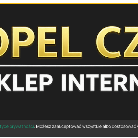
ityce prywatności
. Możesz zaakceptować wszystkie albo dostosować 
© 2026 opelczesci.com.pl — wszelkie prawa zastrzeżone