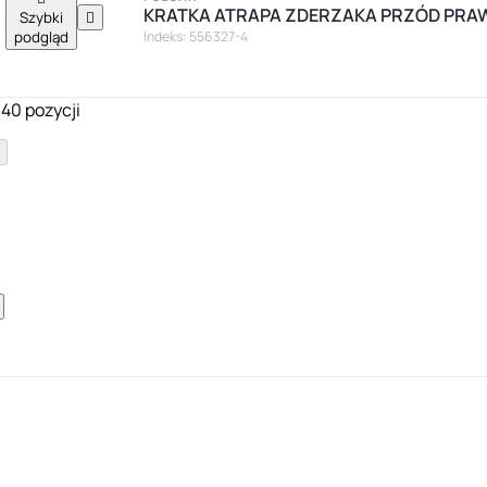
KRATKA ATRAPA ZDERZAKA PRZÓD PRAW
Szybki

podgląd
Indeks: 556327-4
140 pozycji