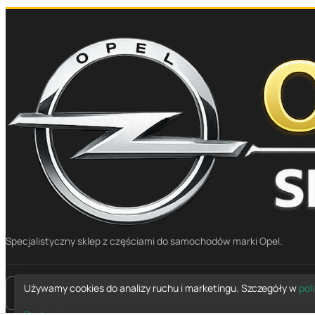
Specjalistyczny sklep z częściami do samochodów marki Opel.
Używamy cookies do analizy ruchu i marketingu. Szczegóły w
pol
place
Mapa dojazdu
Dostosuj