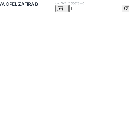
84,74 zł z dostawą
A OPEL ZAFIRA B

