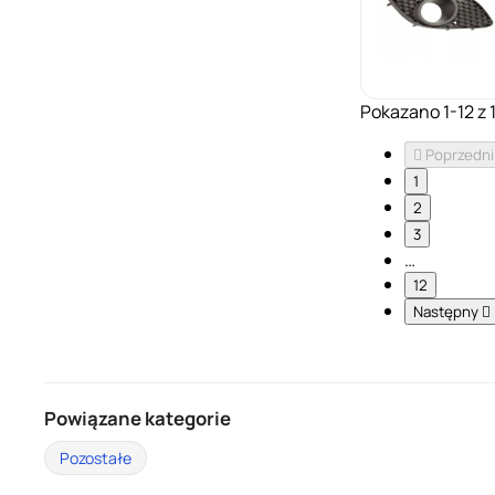
Pokazano 1-12 z 

Poprzedni
1
2
3
…
12
Następny

Powiązane kategorie
Pozostałe