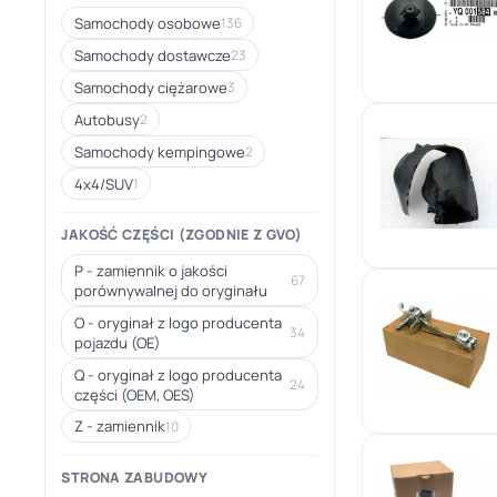
Samochody osobowe
136
Samochody dostawcze
23
Samochody ciężarowe
3
Autobusy
2
Samochody kempingowe
2
4x4/SUV
1
JAKOŚĆ CZĘŚCI (ZGODNIE Z GVO)
P - zamiennik o jakości
67
porównywalnej do oryginału
O - oryginał z logo producenta
34
pojazdu (OE)
Q - oryginał z logo producenta
24
części (OEM, OES)
Z - zamiennik
10
STRONA ZABUDOWY