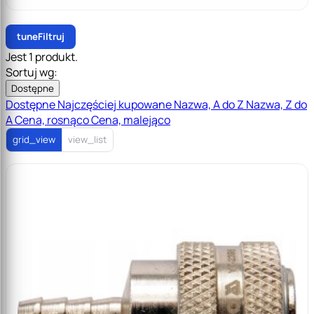
tune
Filtruj
Jest 1 produkt.
Sortuj wg:
Dostępne
Dostępne
Najczęściej kupowane
Nazwa, A do Z
Nazwa, Z do
A
Cena, rosnąco
Cena, malejąco
grid_view
view_list