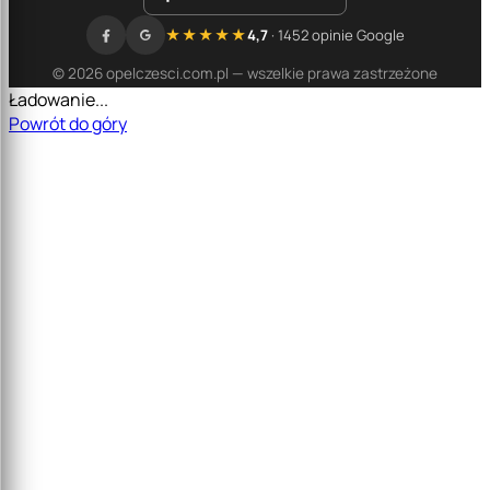
★★★★★
4,7
· 1452 opinie Google
© 2026 opelczesci.com.pl — wszelkie prawa zastrzeżone
Ładowanie...
Powrót do góry