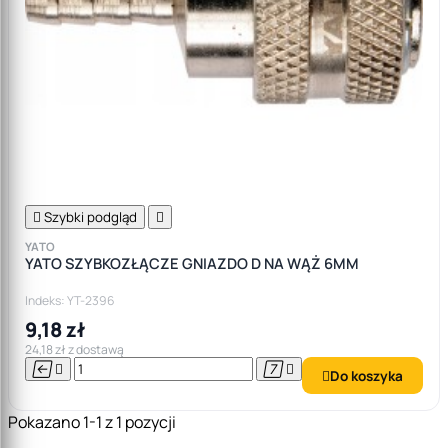

Szybki podgląd

YATO
YATO SZYBKOZŁĄCZE GNIAZDO D NA WĄŻ 6MM
Indeks: YT-2396
9,18 zł
24,18 zł z dostawą




Do koszyka

Pokazano 1-1 z 1 pozycji