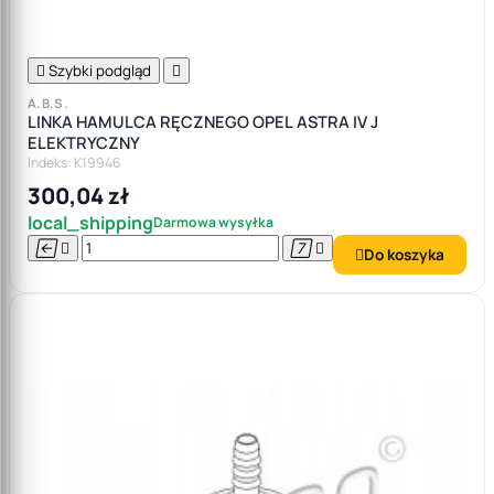

Szybki podgląd

A.B.S.
LINKA HAMULCA RĘCZNEGO OPEL ASTRA IV J
ELEKTRYCZNY
Indeks: K19946
300,04 zł
local_shipping
Darmowa wysyłka




Do koszyka
