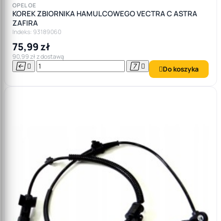
OPEL OE
KOREK ZBIORNIKA HAMULCOWEGO VECTRA C ASTRA
ZAFIRA
Indeks: 93189060
75,99 zł
90,99 zł z dostawą




Do koszyka
