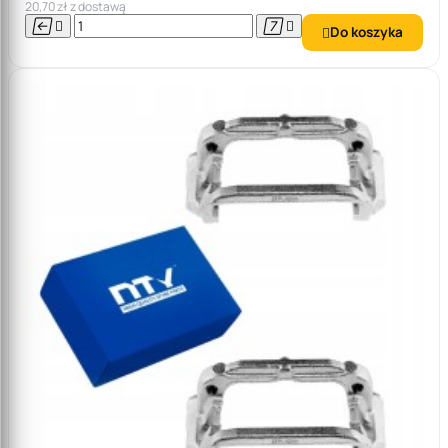
20,70 zł z dostawą




Do koszyka
