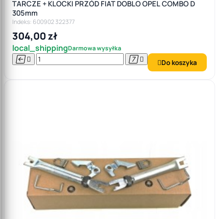
TARCZE + KLOCKI PRZÓD FIAT DOBLO OPEL COMBO D
305mm
Indeks: 600902 322377
304,00 zł
local_shipping
Darmowa wysyłka




Do koszyka
