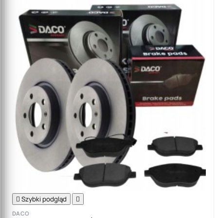

Szybki podgląd

DACO