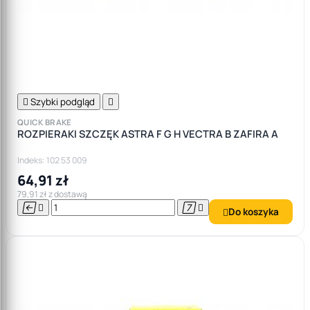

Szybki podgląd

QUICK BRAKE
ROZPIERAKI SZCZĘK ASTRA F G H VECTRA B ZAFIRA A
Indeks: 102 53 009
64,91 zł
79,91 zł z dostawą




Do koszyka
