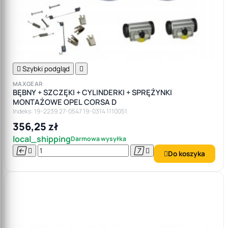

Szybki podgląd

MAXGEAR
BĘBNY + SZCZĘKI + CYLINDERKI + SPRĘŻYNKI
MONTAŻOWE OPEL CORSA D
Indeks: 19-2239 27-0547 19-0314 1110051
356,25 zł
local_shipping
Darmowa wysyłka




Do koszyka
