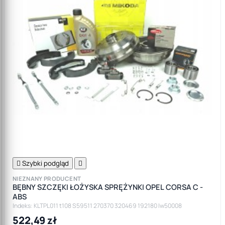

Szybki podgląd

NIEZNANY PRODUCENT
BĘBNY SZCZĘKI ŁOŻYSKA SPRĘŻYNKI OPEL CORSA C -
ABS
Indeks: KLTPL011 t108 S59511 270370 320469 192180 lw50008
522,49 zł