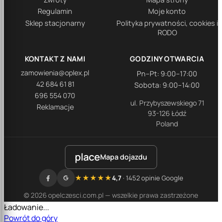
Regulamin
Moje konto
Sklep stacjonarny
Polityka prywatności, cookies i
RODO
KONTAKT Z NAMI
GODZINY OTWARCIA
zamowienia@oplex.pl
Pn–Pt: 9:00–17:00
42 684 61 81
Sobota: 9:00–14:00
696 554 070
ul. Przybyszewskiego 71
Reklamacje
93-126 Łódź
Poland
place
Mapa dojazdu
★★★★★
4,7
· 1452 opinie Google
© 2026 opelczesci.com.pl — wszelkie prawa zastrzeżone
Ładowanie...
Powrót do góry