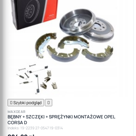

Szybki podgląd

MAXGEAR
BĘBNY + SZCZĘKI + SPRĘŻYNKI MONTAŻOWE OPEL
CORSA D
Indeks: 19-2239 27-0547 19-0314