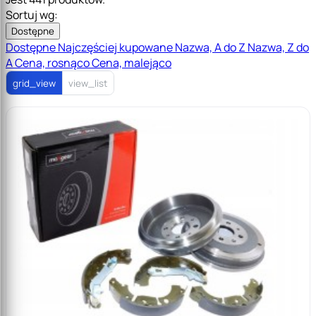
Sortuj wg:
Dostępne
Dostępne
Najczęściej kupowane
Nazwa, A do Z
Nazwa, Z do
A
Cena, rosnąco
Cena, malejąco
grid_view
view_list