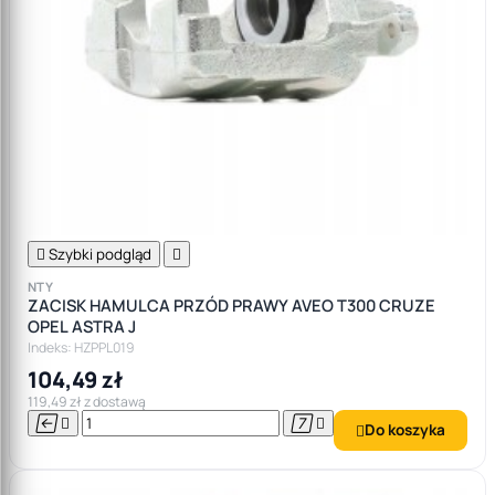

Szybki podgląd

NTY
ZACISK HAMULCA PRZÓD PRAWY AVEO T300 CRUZE
OPEL ASTRA J
Indeks: HZPPL019
104,49 zł
119,49 zł z dostawą




Do koszyka
