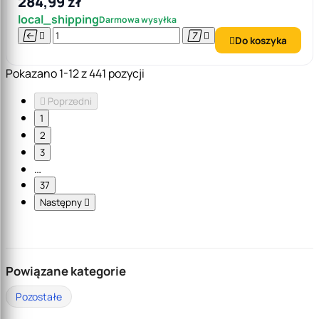
284,99 zł
local_shipping
Darmowa wysyłka




Do koszyka

Pokazano 1-12 z 441 pozycji

Poprzedni
1
2
3
…
37
Następny

Powiązane kategorie
Pozostałe