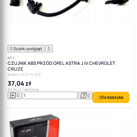

Szybki podgląd

NTY
CZUJNIK ABS PRZÓD OPEL ASTRA J IV CHEVROLET
CRUZE
Indeks: HCA-PL-010
37,04 zł
52,04 zł z dostawą




Do koszyka
