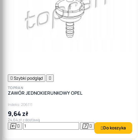

Szybki podgląd

TOPRAN
ZAWÓR JEDNOKIERUNKOWY OPEL
Indeks: 206111
9,64 zł
24,64 zł z dostawą




Do koszyka
