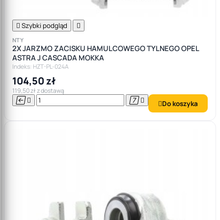

Szybki podgląd

NTY
2X JARZMO ZACISKU HAMULCOWEGO TYLNEGO OPEL
ASTRA J CASCADA MOKKA
Indeks: HZT-PL-024A
104,50 zł
119,50 zł z dostawą




Do koszyka
