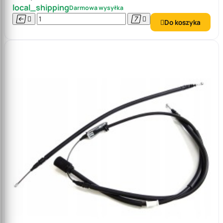
local_shipping
Darmowa wysyłka




Do koszyka
