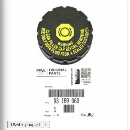

Szybki podgląd
