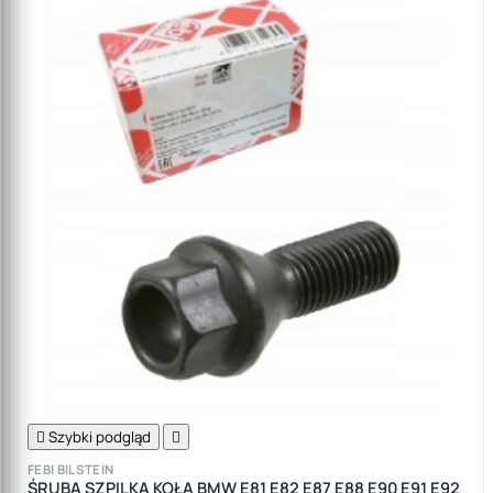

Szybki podgląd

FEBI BILSTEIN
ŚRUBA SZPILKA KOŁA BMW E81 E82 E87 E88 E90 E91 E92