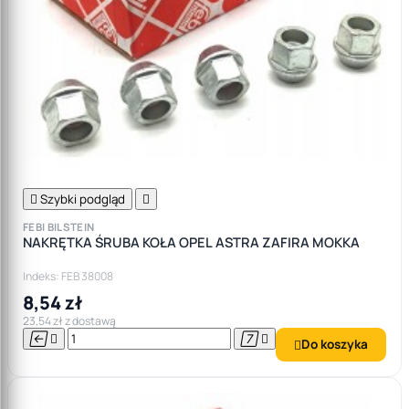

Szybki podgląd

FEBI BILSTEIN
NAKRĘTKA ŚRUBA KOŁA OPEL ASTRA ZAFIRA MOKKA
Indeks: FEB 38008
8,54 zł
23,54 zł z dostawą




Do koszyka
