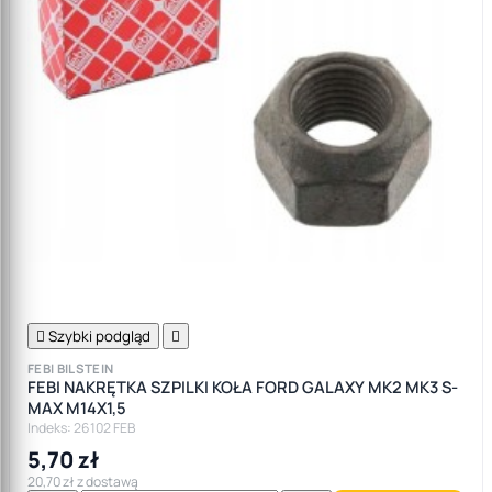

Szybki podgląd

FEBI BILSTEIN
FEBI NAKRĘTKA SZPILKI KOŁA FORD GALAXY MK2 MK3 S-
MAX M14X1,5
Indeks: 26102 FEB
5,70 zł
20,70 zł z dostawą