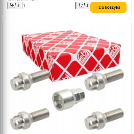




Do koszyka
