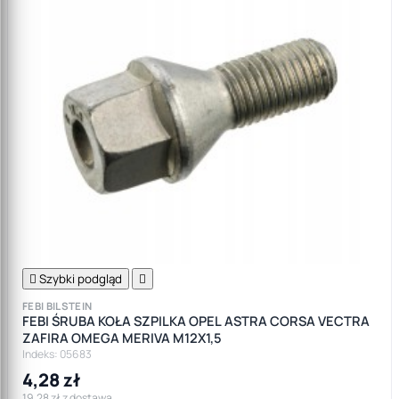

Szybki podgląd

FEBI BILSTEIN
FEBI ŚRUBA KOŁA SZPILKA OPEL ASTRA CORSA VECTRA
ZAFIRA OMEGA MERIVA M12X1,5
Indeks: 05683
4,28 zł
19,28 zł z dostawą