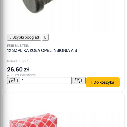

Szybki podgląd

FEBI BILSTEIN
1X SZPLIKA KOŁA OPEL INSIGNIA A B
Indeks: 102235
26,60 zł
41,60 zł z dostawą




Do koszyka
