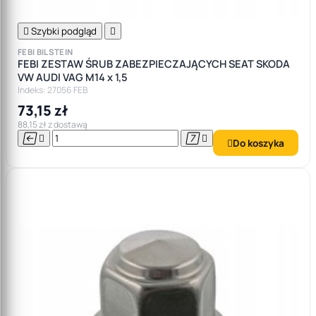

Szybki podgląd

FEBI BILSTEIN
FEBI ZESTAW ŚRUB ZABEZPIECZAJĄCYCH SEAT SKODA
VW AUDI VAG M14 x 1,5
Indeks: 27056 FEB
73,15 zł
88,15 zł z dostawą




Do koszyka
