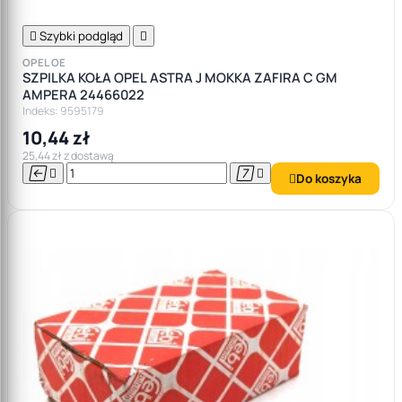

Szybki podgląd

OPEL OE
SZPILKA KOŁA OPEL ASTRA J MOKKA ZAFIRA C GM
AMPERA 24466022
Indeks: 9595179
10,44 zł
25,44 zł z dostawą




Do koszyka
