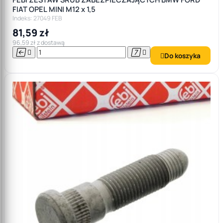
FIAT OPEL MINI M12 x 1,5
Indeks: 27049 FEB
81,59 zł
96,59 zł z dostawą




Do koszyka
