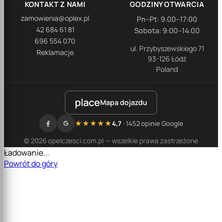
KONTAKT Z NAMI
GODZINY OTWARCIA
zamowienia@oplex.pl
Pn–Pt: 9:00–17:00
42 684 61 81
Sobota: 9:00–14:00
696 554 070
ul. Przybyszewskiego 71
Reklamacje
93-126 Łódź
Poland
place
Mapa dojazdu
★★★★★
4,7
· 1452 opinie Google
© 2026 opelczesci.com.pl — wszelkie prawa zastrzeżone
Ładowanie...
Powrót do góry