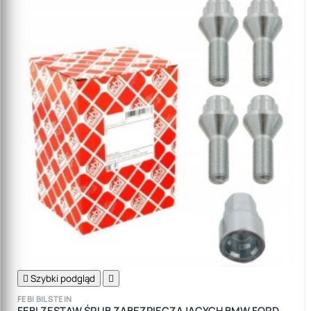

Szybki podgląd

FEBI BILSTEIN
FEBI ZESTAW ŚRUB ZABEZPIECZAJĄCYCH BMW FORD