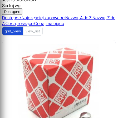
Sortuj wg:
Dostępne
Dostępne
Najczęściej kupowane
Nazwa, A do Z
Nazwa, Z do
A
Cena, rosnąco
Cena, malejąco
grid_view
view_list