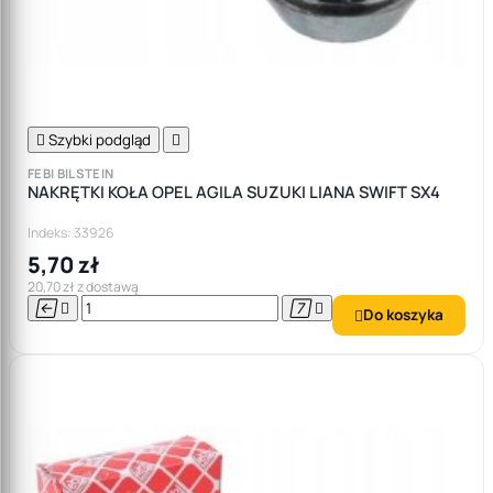

Szybki podgląd

FEBI BILSTEIN
NAKRĘTKI KOŁA OPEL AGILA SUZUKI LIANA SWIFT SX4
Indeks: 33926
5,70 zł
20,70 zł z dostawą




Do koszyka
