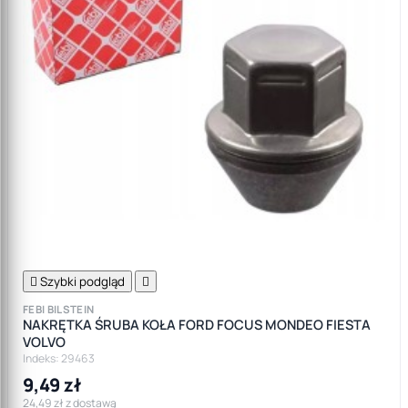

Szybki podgląd

FEBI BILSTEIN
NAKRĘTKA ŚRUBA KOŁA FORD FOCUS MONDEO FIESTA
VOLVO
Indeks: 29463
9,49 zł
24,49 zł z dostawą