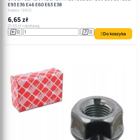
E93 E36 E46 E60 E63 E38
Indeks: 18903
6,65 zł
21,65 zł z dostawą




Do koszyka
