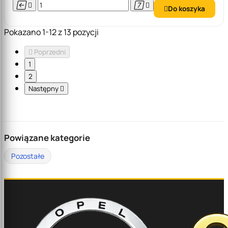




Do koszyka

Pokazano 1-12 z 13 pozycji

Poprzedni
1
2
Następny

Powiązane kategorie
Pozostałe