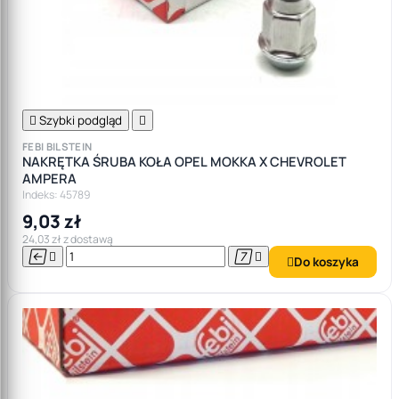

Szybki podgląd

FEBI BILSTEIN
NAKRĘTKA ŚRUBA KOŁA OPEL MOKKA X CHEVROLET
AMPERA
Indeks: 45789
9,03 zł
24,03 zł z dostawą




Do koszyka
