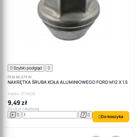

Szybki podgląd

FEBI BILSTEIN
NAKRĘTKA ŚRUBA KOŁA ALUMINIOWEGO FORD M12 X 1.5
Indeks: 2179620
9,49 zł
24,49 zł z dostawą




Do koszyka
