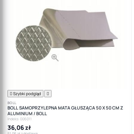

Szybki podgląd

BOLL
BOLL SAMOPRZYLEPNA MATA GŁUSZĄCA 50 X 50 CM Z
ALUMINIUM / BOLL
Indeks: 006011
36,06 zł
51,06 zł z dostawą