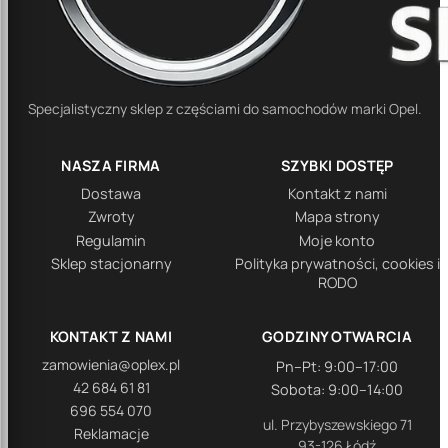
Specjalistyczny sklep z częściami do samochodów marki Opel.
NASZA FIRMA
SZYBKI DOSTĘP
Dostawa
Kontakt z nami
Zwroty
Mapa strony
Regulamin
Moje konto
Sklep stacjonarny
Polityka prywatności, cookies i
RODO
KONTAKT Z NAMI
GODZINY OTWARCIA
zamowienia@oplex.pl
Pn–Pt: 9:00–17:00
42 684 61 81
Sobota: 9:00–14:00
696 554 070
ul. Przybyszewskiego 71
Reklamacje
93-126 Łódź