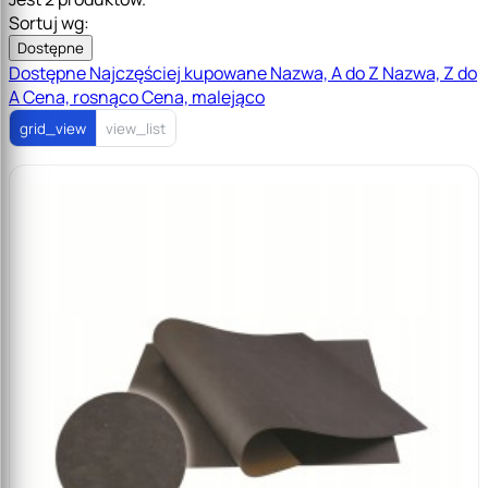
Sortuj wg:
Dostępne
Dostępne
Najczęściej kupowane
Nazwa, A do Z
Nazwa, Z do
A
Cena, rosnąco
Cena, malejąco
grid_view
view_list