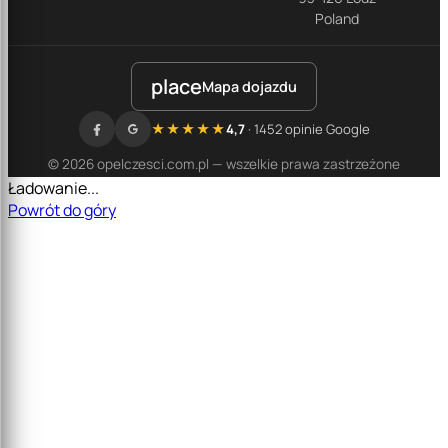
Poland
place
Mapa dojazdu
★★★★★
4,7
· 1452 opinie Google
© 2026 opelczesci.com.pl — wszelkie prawa zastrzeżone
Ładowanie...
Powrót do góry