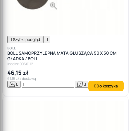

Szybki podgląd

BOLL
BOLL SAMOPRZYLEPNA MATA GŁUSZĄCA 50 X 50 CM
GŁADKA / BOLL
Indeks: 0060112
46,15 zł
61,15 zł z dostawą




Do koszyka
