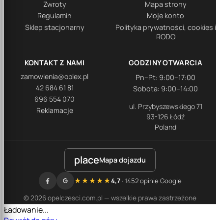
Zwroty
Mapa strony
Regulamin
Moje konto
Sklep stacjonarny
Polityka prywatności, cookies i
RODO
KONTAKT Z NAMI
GODZINY OTWARCIA
zamowienia@oplex.pl
Pn–Pt: 9:00–17:00
42 684 61 81
Sobota: 9:00–14:00
696 554 070
ul. Przybyszewskiego 71
Reklamacje
93-126 Łódź
Poland
place
Mapa dojazdu
★★★★★
4,7
· 1452 opinie Google
© 2026 opelczesci.com.pl — wszelkie prawa zastrzeżone
Ładowanie...