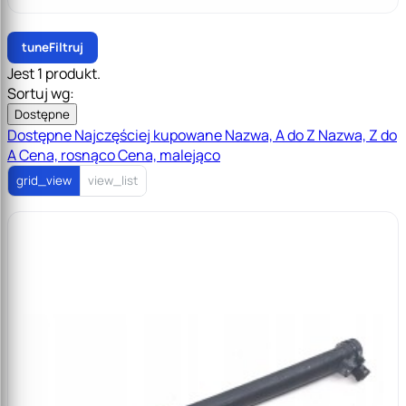
tune
Filtruj
Jest 1 produkt.
Sortuj wg:
Dostępne
Dostępne
Najczęściej kupowane
Nazwa, A do Z
Nazwa, Z do
A
Cena, rosnąco
Cena, malejąco
grid_view
view_list