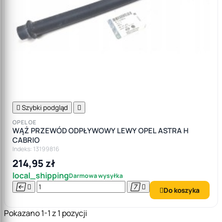

Szybki podgląd

OPEL OE
WĄŻ PRZEWÓD ODPŁYWOWY LEWY OPEL ASTRA H
CABRIO
Indeks: 13199816
214,95 zł
local_shipping
Darmowa wysyłka




Do koszyka

Pokazano 1-1 z 1 pozycji