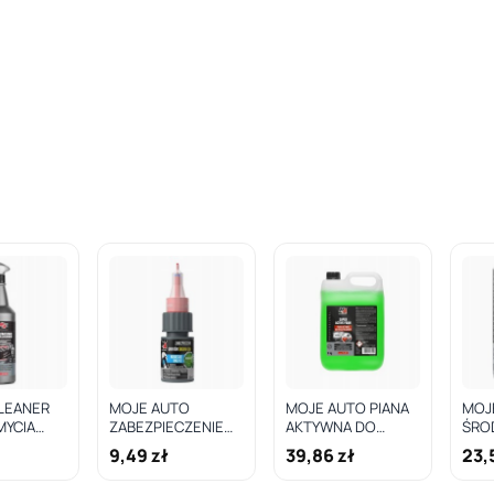
LEANER
MOJE AUTO
MOJE AUTO PIANA
MOJ
MYCIA
ZABEZPIECZENIE
AKTYWNA DO
ŚRO
 SUPER
GWINTÓW ŚREDNI
MYCIA
KON
ł
9,49 zł
39,86 zł
23,
10ML NIEBIESKI -
SAMOCHODÓW
POD
ŚREDNI MA243
OSOBOWYCH 5L /
PĘDZ