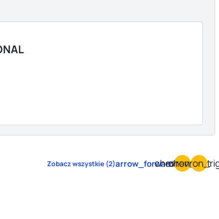
ONAL
chevron_left
chevron_ri
arrow_forward
Zobacz wszystkie (2)