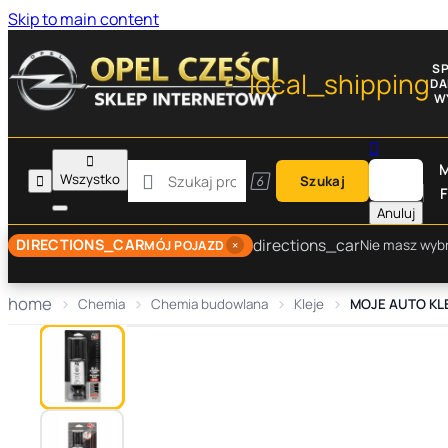
Skip to main content
S
local_shipping
D
W


M

Wszystko


Szukaj
F
Anuluj
directions_car
DIRECTIONS_CAR
×
Nie masz wyb
MÓJ POJAZD
home
Chemia
Chemia budowlana
Kleje