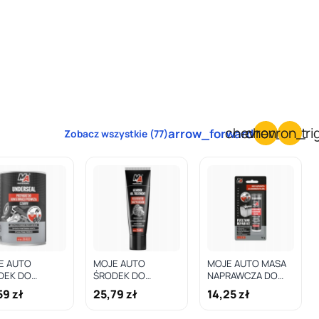
chevron_left
chevron_ri
arrow_forward
Zobacz wszystkie (77)
E AUTO
MOJE AUTO
MOJE AUTO MASA
DEK DO
ŚRODEK DO
NAPRAWCZA DO
SERWACJI
REGENERACJI
ZBIORNIKÓW
59 zł
25,79 zł
14,25 zł
WOZIA 1KG NA
SKRZYŃ BIEGÓW
PALIWA 56G / MA
EL / MA
MTF Z 150ML / MTF
PROFESSIONAL