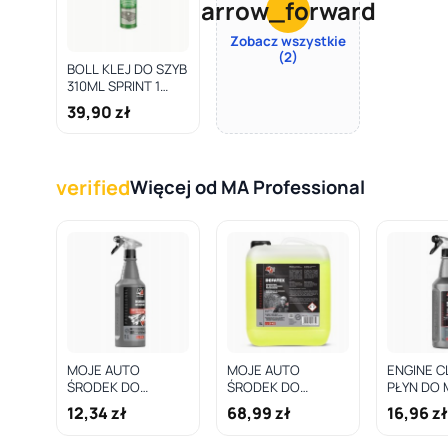
arrow_forward
Zobacz wszystkie
(2)
BOLL KLEJ DO SZYB
310ML SPRINT 1
GODZ. / BOLL
39,90 zł
verified
Więcej od MA Professional
MOJE AUTO
MOJE AUTO
ENGINE C
ŚRODEK DO
ŚRODEK DO
PŁYN DO 
USUWANIA
CZYSZCZENIA
SILNIKÓW
12,34 zł
68,99 zł
16,96 z
TŁUSTEGO BRUDU
POWIERZCHNI
SILNY
ODTŁUSZCZACZ 1L
ZAOLEJONYCH 5L