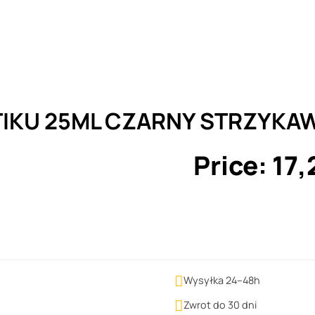
TIKU 25ML CZARNY STRZYKA
Price:
17,

Wysyłka 24–48h

Zwrot do 30 dni