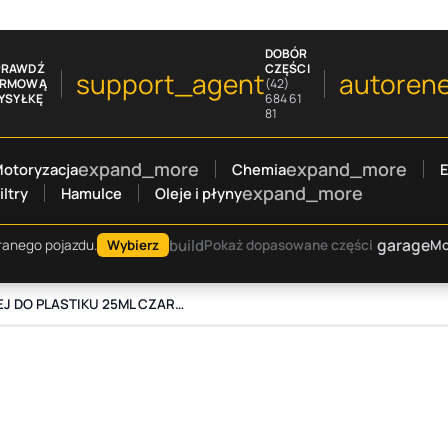
DOBÓR
PRAWDŹ
CZĘŚCI
support_agent
autoren
ARMOWĄ
(42)
YSYŁKĘ
684 61
81
expand_more
expand_more
otoryzacja
Chemia
E
expand_more
iltry
Hamulce
Oleje i płyny
garage
build
Mo
ranego pojazdu.
Wybierz
Pokaż dopasowane części
MOJE AUTO KLEJ DO PLASTIKU 25ML CZARNY STRZYKAWKA / MA PROFESSIONAL