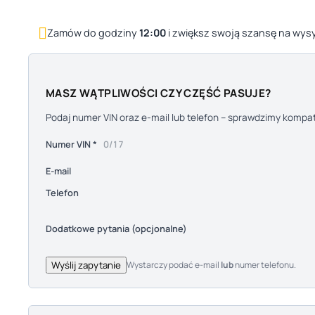

Zamów do godziny
12:00
i zwiększ swoją szansę na wys
MASZ WĄTPLIWOŚCI CZY CZĘŚĆ PASUJE?
Podaj numer VIN oraz e-mail lub telefon – sprawdzimy kompat
Numer VIN *
0/17
E-mail
Telefon
Dodatkowe pytania (opcjonalne)
Wyślij zapytanie
Wystarczy podać e-mail
lub
numer telefonu.