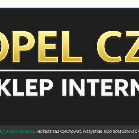
-54°C
MA PROFESSIONAL
PRO
ityce prywatności
. Możesz zaakceptować wszystkie albo dostosować 
© 2026 opelczesci.com.pl — wszelkie prawa zastrzeżone