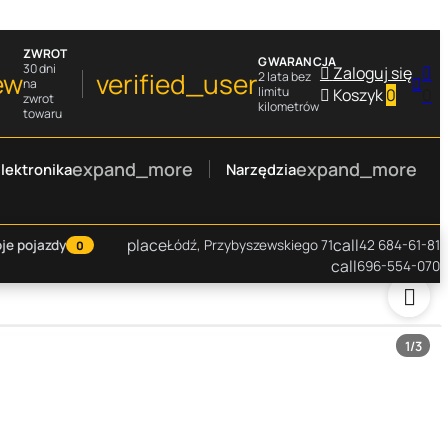
ZWROT
GWARANCJA
30 dni

Zaloguj się

ew
verified_user
2 lata bez

na
limitu

Koszyk
0
0
zwrot
kilometrów
towaru
expand_more
expand_more
lektronika
Narzędzia
place
call
je pojazdy
Łódź, Przybyszewskiego 71
42 684-61-81
0
call
696-554-070

1
/3