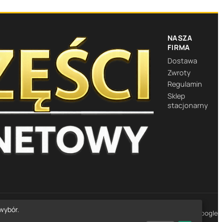
FESSIONAL
/ MOJE AUT
NASZA
FIRMA
Dostawa
Zwroty
Regulamin
Sklep
stacjonarny
wybór.
★★★★★
4,7
· 1452 opinie Google