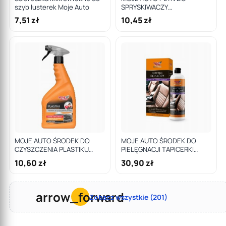
szyb lusterek Moje Auto
SPRYSKIWACZY
KONCENTRAT 250ML
7,51 zł
10,45 zł
CYTRYNA / MOJE AUTO
MOJE AUTO ŚRODEK DO
MOJE AUTO ŚRODEK DO
CZYSZCZENIA PLASTIKU
PIELĘGNACJI TAPICERKI
650ML / MOJE AUTO
SKÓRZANEJ 500ML / MOJE
10,60 zł
30,90 zł
AUTO DETAI
arrow_forward
Zobacz wszystkie (201)