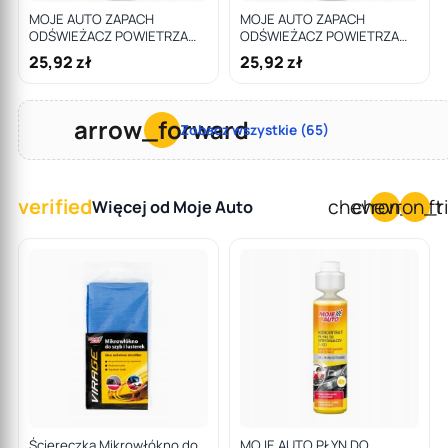
MOJE AUTO ZAPACH
MOJE AUTO ZAPACH
ODŚWIEŻACZ POWIETRZA
ODŚWIEŻACZ POWIETRZA
500ML BLACK / MOJE AUTO
500ML LEMON MINT / MOJE
25,92 zł
25,92 zł
AUTO
arrow_forward
Zobacz wszystkie (65)
verified
chevron_left
chevron_r
Więcej od Moje Auto
Ściereczka Mikrowłókno do
MOJE AUTO PŁYN DO