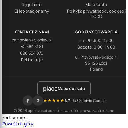
Regulamin
Moje konto
Sklep stacjonarny
Polityka prywatności, cookies i
RODO
KONTAKT Z NAMI
GODZINY OTWARCIA
zamowienia@oplex.pl
Pn–Pt: 9:00–17:00
42 684 61 81
Sobota: 9:00–14:00
696 554 070
ul. Przybyszewskiego 71
Reklamacje
93-126 Łódź
Poland
place
Mapa dojazdu
★★★★★
4,7
· 1452 opinie Google
© 2026 opelczesci.com.pl — wszelkie prawa zastrzeżone
Ładowanie...
Powrót do góry