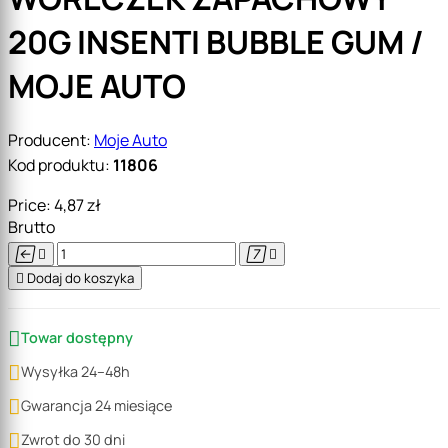
20G INSENTI BUBBLE GUM /
MOJE AUTO
Producent:
Moje Auto
Kod produktu:
11806
Price:
4,87 zł
Brutto





Dodaj do koszyka

Towar dostępny

Wysyłka 24–48h

Gwarancja 24 miesiące

Zwrot do 30 dni