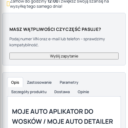
Zamów do godziny
12:00
i zwiększ swoją szansę na

wysyłkę tego samego dnia!
MASZ WĄTPLIWOŚCI CZY CZĘŚĆ PASUJE?
Podaj numer VIN oraz e-mail lub telefon – sprawdzimy
kompatybilność.
Wyślij zapytanie
Opis
Zastosowanie
Parametry
Szczegóły produktu
Dostawa
Opinie
Opis produktu
MOJE AUTO APLIKATOR DO
WOSKÓW / MOJE AUTO DETAILER