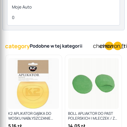
Moje Auto
0
category
chevron_left
chevron_r
Podobne w tej kategorii
K2 APLIKATOR GĄBKA DO
BOLL APLIAKTOR DO PAST
WOSKU NABŁYSZCZANIE
POLERSKICH I MLECZEK / Z
DETALING
MIKROFAZY / BOLL
5,16 zł
14,05 zł