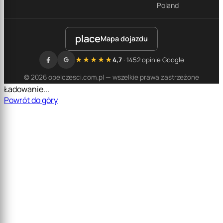
Poland
place
Mapa dojazdu
★★★★★
4,7
· 1452 opinie Google
© 2026 opelczesci.com.pl — wszelkie prawa zastrzeżone
Ładowanie...
Powrót do góry