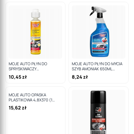
MOJE AUTO PŁYN DO
MOJE AUTO PŁYN DO MYCIA
SPRYSKIWACZY
SZYB AMONIAK 650ML
KONCENTRAT 250ML
ATOMIZER / MOJE AUTO
10,45 zł
8,24 zł
CYTRYNA / MOJE AUTO
MOJE AUTO OPASKA
PLASTIKOWA 4,8X370 (1
OPAK. = 100 SZT) CZARNA
15,62 zł