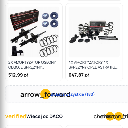
2X AMORTYZATOR OSŁONY
4X AMORTYZATORY 4X
ODBOJE SPRĘŻYNY
SPRĘŻYNY OPEL ASTRA II G
MOCOWANIE PRZÓD OPEL
HB SDN
512,99 zł
647,87 zł
CORSA D 1.3 CDTI
arrow_forward
Zobacz wszystkie (180)
verified
chevron_left
chevron_r
Więcej od DACO