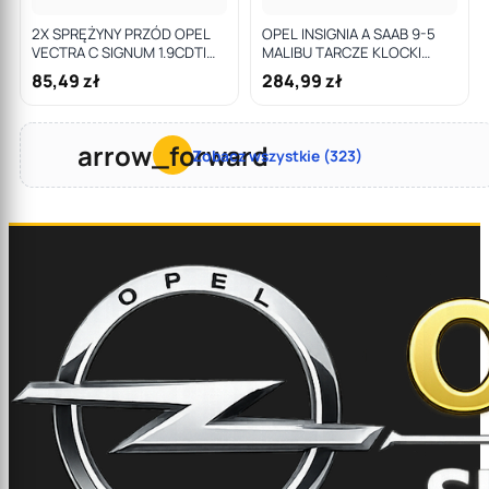
2X SPRĘŻYNY PRZÓD OPEL
OPEL INSIGNIA A SAAB 9-5
VECTRA C SIGNUM 1.9CDTI
MALIBU TARCZE KLOCKI
2.0 2.2DTI
HAMULCOWE PRZÓD 296MM
85,49 zł
284,99 zł
arrow_forward
Zobacz wszystkie (323)