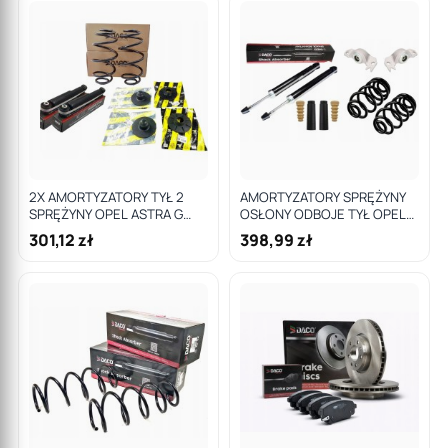
2X AMORTYZATORY TYŁ 2
AMORTYZATORY SPRĘŻYNY
SPRĘŻYNY OPEL ASTRA G
OSŁONY ODBOJE TYŁ OPEL
Kombi
INSIGNIA A 09- Hatchback
301,12 zł
398,99 zł
Sedan