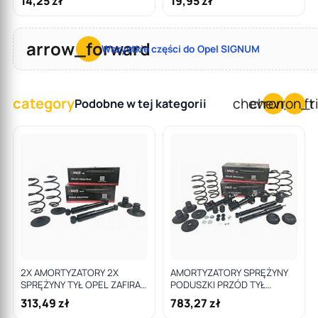
14,25 zł
19,95 zł
arrow_forward
Wszystkie części do Opel SIGNUM
category
chevron_left
chevron_r
Podobne w tej kategorii
2X AMORTYZATORY 2X
AMORTYZATORY SPRĘŻYNY
SPRĘŻYNY TYŁ OPEL ZAFIRA
PODUSZKI PRZÓD TYŁ
B DACO
CORSA C DIESEL 1.3 1.7
313,49 zł
783,27 zł