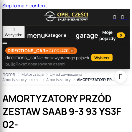
Skip to main content


0

Moje
menu
garage
Wszystko
Kategorie
0
pojazdy
DIRECTIONS_CAR
×
MÓJ POJAZD
directions_car
Nie masz wybranego pojazdu.
Wybierz
build
Pokaż dopasowane części
home
Motoryzacja
Układ zawieszenia

Amortyzatory i elementy
Amortyzatory
AMORTYZATORY PRZÓD ZESTAW SAAB 9-3 93 YS3F 02-
AMORTYZATORY PRZÓD
ZESTAW SAAB 9-3 93 YS3F
02-