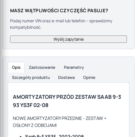
MASZ WĄTPLIWOŚCI CZY CZĘŚĆ PASUJE?
Podaj numer VIN oraz e-mail lub telefon – sprawdzimy
kompatybilność.
Wyślij zapytanie
Opis
Zastosowanie
Parametry
Szczegóły produktu
Dostawa
Opinie
Opis produktu
AMORTYZATORY PRZÓD ZESTAW SAAB 9-3
93 YS3F 02-08
NOWE AMORTYZATORY PRZEDNIE - ZESTAW +
OSŁONY Z ODBOJAMI
Saab 9-3 YS3F 2002-2008