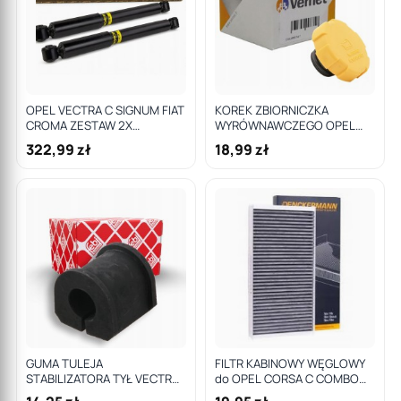
OPEL VECTRA C SIGNUM FIAT
KOREK ZBIORNICZKA
CROMA ZESTAW 2X
WYRÓWNAWCZEGO OPEL
AMORTYZATOR TYŁ MONROE
ZAFIRA B ASTRA H VECTRA C
322,99 zł
18,99 zł
SIGNUM
GUMA TULEJA
FILTR KABINOWY WĘGLOWY
STABILIZATORA TYŁ VECTRA
do OPEL CORSA C COMBO
C SIGNUM 18MM
SIGNUM VECTRA C