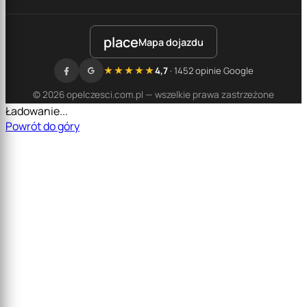
place
Mapa dojazdu
★★★★★
4,7
· 1452 opinie Google
© 2026 opelczesci.com.pl — wszelkie prawa zastrzeżone
Ładowanie...
Powrót do góry