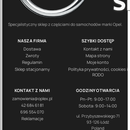
Specjalistyczny sklep z częściami do samochodów marki Opel.
NASZA FIRMA
SZYBKI DOSTĘP
Dostawa
Kontakt z nami
Zwroty
Mapa strony
Regulamin
Moje konto
Sklep stacjonarny
Polityka prywatności, cookies i
RODO
KONTAKT Z NAMI
GODZINY OTWARCIA
zamowienia@oplex.pl
Pn–Pt: 9:00–17:00
42 684 61 81
Sobota: 9:00–14:00
696 554 070
ul. Przybyszewskiego 71
Reklamacje
93-126 Łódź
Poland