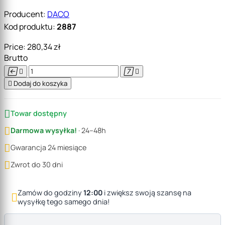
Producent:
DACO
Kod produktu:
2887
Price:
280,34 zł
Brutto





Dodaj do koszyka

Towar dostępny

Darmowa wysyłka!
· 24–48h

Gwarancja 24 miesiące

Zwrot do 30 dni
Zamów do godziny
12:00
i zwiększ swoją szansę na

wysyłkę tego samego dnia!