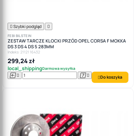

Szybki podgląd

FEBI BILSTEIN
ZESTAW TARCZE KLOCKI PRZÓD OPEL CORSA F MOKKA
DS 3 DS 4 DS 5 283MM
Indeks: 21121 16432
299,24 zł
local_shipping
Darmowa wysyłka




Do koszyka
