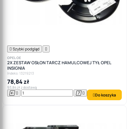

Szybki podgląd

OPEL OE
2X ZESTAW OSŁON TARCZ HAMULCOWEJ TYŁ OPEL
INSIGNIA
Indeks: 13219213
78,84 zł
93,84 zł z dostawą




Do koszyka
