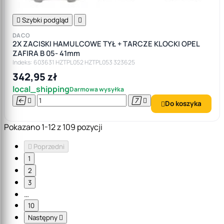

Szybki podgląd

DACO
2X ZACISKI HAMULCOWE TYŁ + TARCZE KLOCKI OPEL
ZAFIRA B 05- 41mm
Indeks: 603631 HZTPL052 HZTPL053 323625
342,95 zł
local_shipping
Darmowa wysyłka




Do koszyka

Pokazano 1-12 z 109 pozycji

Poprzedni
1
2
3
…
10
Następny
