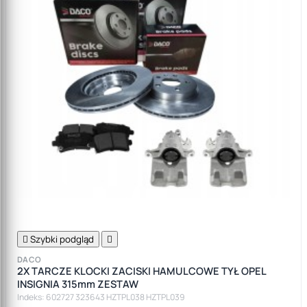

Szybki podgląd

DACO
2X TARCZE KLOCKI ZACISKI HAMULCOWE TYŁ OPEL
INSIGNIA 315mm ZESTAW
Indeks: 602727 323643 HZTPL038 HZTPL039