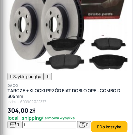

Szybki podgląd

DACO
TARCZE + KLOCKI PRZÓD FIAT DOBLO OPEL COMBO D
305mm
Indeks: 600902 322377
304,00 zł
local_shipping
Darmowa wysyłka




Do koszyka
