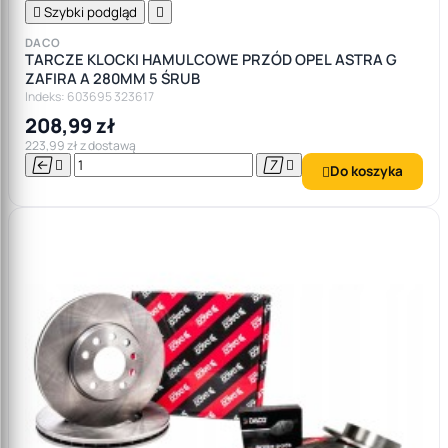

Szybki podgląd

DACO
TARCZE KLOCKI HAMULCOWE PRZÓD OPEL ASTRA G
ZAFIRA A 280MM 5 ŚRUB
Indeks: 603695 323617
208,99 zł
223,99 zł z dostawą




Do koszyka
