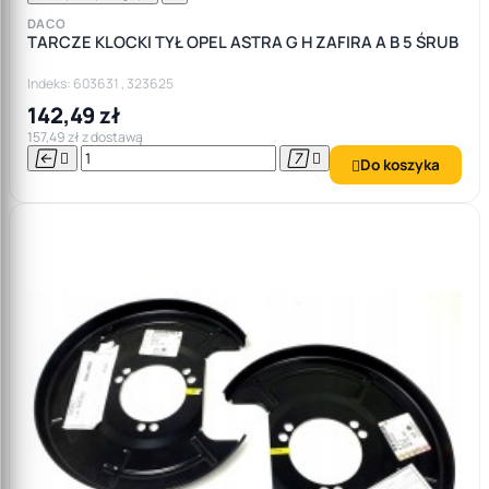
DACO
TARCZE KLOCKI TYŁ OPEL ASTRA G H ZAFIRA A B 5 ŚRUB
Indeks: 603631 , 323625
142,49 zł
157,49 zł z dostawą




Do koszyka
