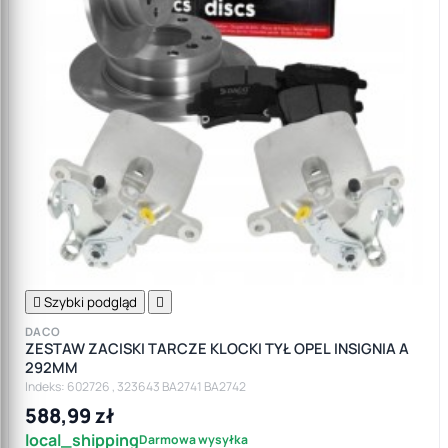

Szybki podgląd

DACO
ZESTAW ZACISKI TARCZE KLOCKI TYŁ OPEL INSIGNIA A
292MM
Indeks: 602726 , 323643 BA2741 BA2742
588,99 zł
local_shipping
Darmowa wysyłka