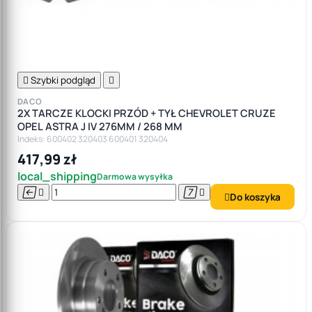

Szybki podgląd

DACO
2X TARCZE KLOCKI PRZÓD + TYŁ CHEVROLET CRUZE
OPEL ASTRA J IV 276MM / 268 MM
Indeks: 600402 320403 600401 320404
417,99 zł
local_shipping
Darmowa wysyłka




Do koszyka
