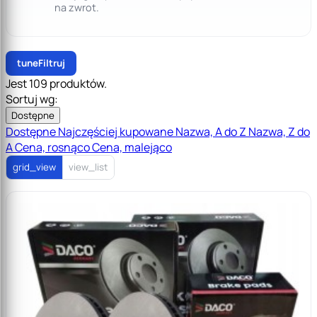
na zwrot.
tune
Filtruj
Jest 109 produktów.
Sortuj wg:
Dostępne
Dostępne
Najczęściej kupowane
Nazwa, A do Z
Nazwa, Z do
A
Cena, rosnąco
Cena, malejąco
grid_view
view_list