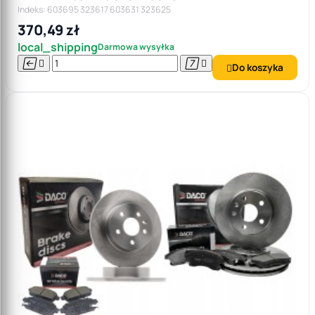
Indeks: 603695 323617 603631 323625
370,49 zł
local_shipping
Darmowa wysyłka




Do koszyka
