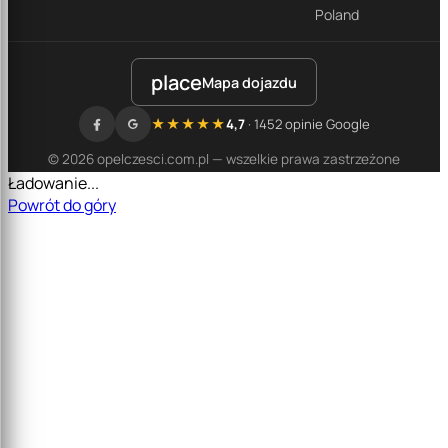
Poland
place
Mapa dojazdu
★★★★★
4,7
· 1452 opinie Google
© 2026 opelczesci.com.pl — wszelkie prawa zastrzeżone
Ładowanie...
Powrót do góry