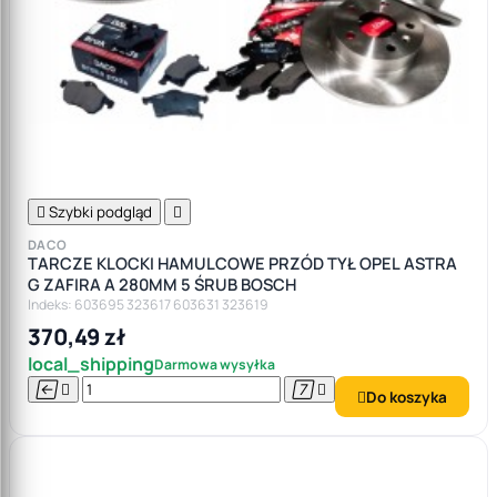

Szybki podgląd

DACO
TARCZE KLOCKI HAMULCOWE PRZÓD TYŁ OPEL ASTRA
G ZAFIRA A 280MM 5 ŚRUB BOSCH
Indeks: 603695 323617 603631 323619
370,49 zł
local_shipping
Darmowa wysyłka




Do koszyka
