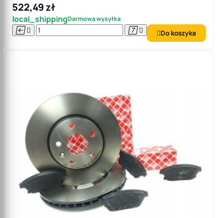
522,49 zł
local_shipping
Darmowa wysyłka




Do koszyka
