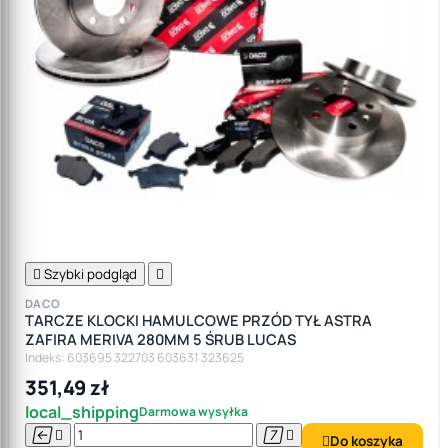

Szybki podgląd

DACO
TARCZE KLOCKI HAMULCOWE PRZÓD TYŁ ASTRA
ZAFIRA MERIVA 280MM 5 ŚRUB LUCAS
Indeks: 603695 322703 603631 323625
351,49 zł
local_shipping
Darmowa wysyłka




Do koszyka
