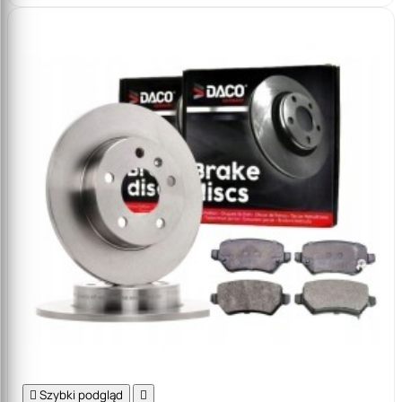

Szybki podgląd
