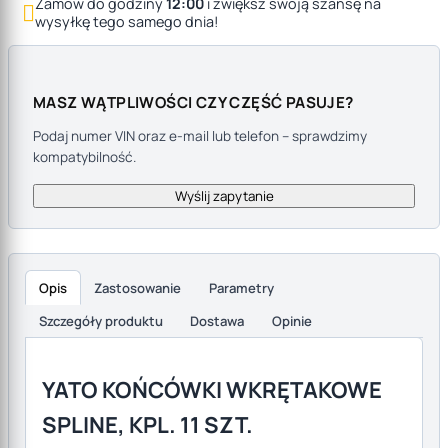
Zamów do godziny
12:00
i zwiększ swoją szansę na

wysyłkę tego samego dnia!
MASZ WĄTPLIWOŚCI CZY CZĘŚĆ PASUJE?
Podaj numer VIN oraz e-mail lub telefon – sprawdzimy
kompatybilność.
Wyślij zapytanie
Opis
Zastosowanie
Parametry
Szczegóły produktu
Dostawa
Opinie
Opis produktu
YATO KOŃCÓWKI WKRĘTAKOWE
SPLINE, KPL. 11 SZT.