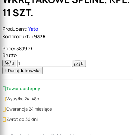
11 SZT.
Producent:
Yato
Kod produktu:
9376
Price:
38,19 zł
Brutto





Dodaj do koszyka

Towar dostępny

Wysyłka 24–48h

Gwarancja 24 miesiące

Zwrot do 30 dni