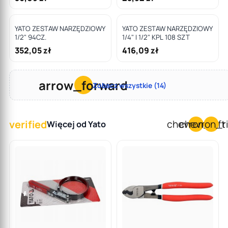
ŚCIĄGACZE
YATO ZESTAW NARZĘDZIOWY
YATO ZESTAW NARZĘDZIOWY
1/2" 94CZ.
1/4" I 1/2" KPL 108 SZT
352,05 zł
416,09 zł
arrow_forward
Zobacz wszystkie (14)
verified
chevron_left
chevron_r
Więcej od Yato