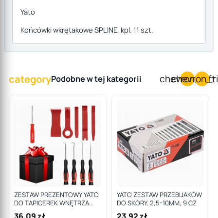
Yato
Końcówki wkrętakowe SPLINE, kpl. 11 szt.
category
chevron_left
chevron_r
Podobne w tej kategorii
ZESTAW PREZENTOWY YATO
YATO ZESTAW PRZEBIJAKÓW
DO TAPICEREK WNĘTRZA
DO SKÓRY, 2,5-10MM, 9 CZ
PLASTIKÓW HACZYKI
36,09 zł
23,92 zł