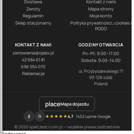
Dostawa
Kontakt z nami
Zwroty
Mapa strony
Regulamin
Moje konto
Sklep stacjonarny
Polityka prywatności, cookies i
RODO
KONTAKT Z NAMI
GODZINY OTWARCIA
zamowienia@oplex.pl
Pn–Pt: 9:00–17:00
42 684 61 81
Sobota: 9:00–14:00
696 554 070
ul. Przybyszewskiego 71
Reklamacje
93-126 Łódź
Poland
place
Mapa dojazdu
★★★★★
4,7
· 1452 opinie Google
© 2026 opelczesci.com.pl — wszelkie prawa zastrzeżone