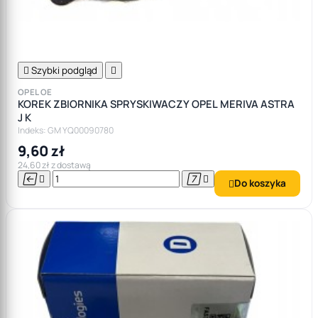

Szybki podgląd

OPEL OE
KOREK ZBIORNIKA SPRYSKIWACZY OPEL MERIVA ASTRA
J K
Indeks: GM YQ00090780
9,60 zł
24,60 zł z dostawą




Do koszyka
