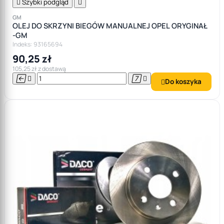

Szybki podgląd

GM
OLEJ DO SKRZYNI BIEGÓW MANUALNEJ OPEL ORYGINAŁ
-GM
Indeks: 93165694
90,25 zł
105,25 zł z dostawą




Do koszyka
