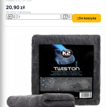
Indeks: EZC-PL-159
20,90 zł
35,90 zł z dostawą




Do koszyka
