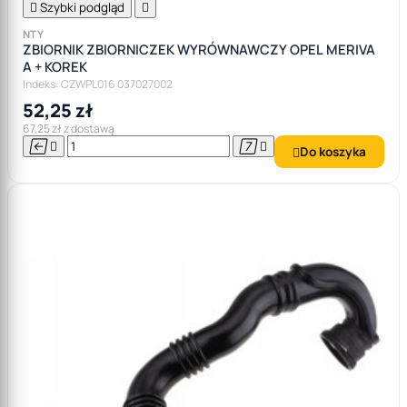

Szybki podgląd

NTY
ZBIORNIK ZBIORNICZEK WYRÓWNAWCZY OPEL MERIVA
A + KOREK
Indeks: CZWPL016 037027002
52,25 zł
67,25 zł z dostawą




Do koszyka
