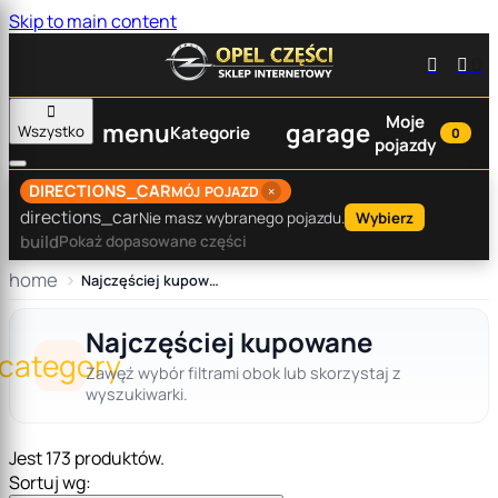
Skip to main content


0

Moje
menu
garage
Wszystko
Kategorie
0
pojazdy
DIRECTIONS_CAR
×
MÓJ POJAZD
directions_car
Nie masz wybranego pojazdu.
Wybierz
build
Pokaż dopasowane części
home
Najczęściej kupowane
Najczęściej kupowane
category
Zawęź wybór filtrami obok lub skorzystaj z
wyszukiwarki.
Jest 173 produktów.
Sortuj wg: