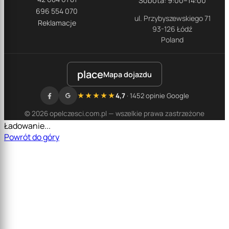
Sobota: 9:00–14:00
696 554 070
ul. Przybyszewskiego 71
Reklamacje
93-126 Łódź
Poland
place
Mapa dojazdu
★★★★★
4,7
· 1452 opinie Google
© 2026 opelczesci.com.pl — wszelkie prawa zastrzeżone
Ładowanie...
Powrót do góry