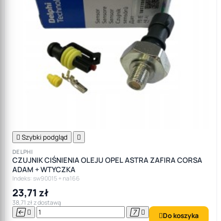

Szybki podgląd

DELPHI
CZUJNIK CIŚNIENIA OLEJU OPEL ASTRA ZAFIRA CORSA
ADAM + WTYCZKA
Indeks: sw90015 + na166
23,71 zł
38,71 zł z dostawą




Do koszyka
