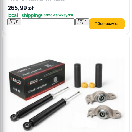
265,99 zł
local_shipping
Darmowa wysyłka




Do koszyka
