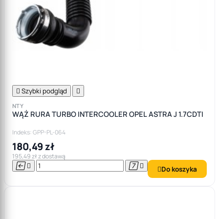

Szybki podgląd

NTY
WĄŻ RURA TURBO INTERCOOLER OPEL ASTRA J 1.7CDTI
Indeks: GPP-PL-064
180,49 zł
195,49 zł z dostawą




Do koszyka
