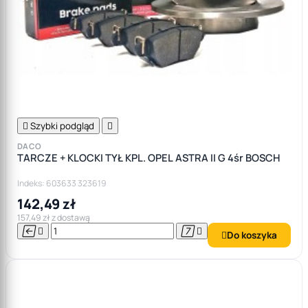

Szybki podgląd

DACO
TARCZE + KLOCKI TYŁ KPL. OPEL ASTRA II G 4śr BOSCH
Indeks: 603633 323619
142,49 zł
157,49 zł z dostawą




Do koszyka
