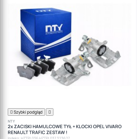

Szybki podgląd

NTY
2x ZACISKI HAMULCOWE TYŁ + KLOCKI OPEL VIVARO
RENAULT TRAFIC ZESTAW !
Indeks: HZTPL036 HZTPL037 323627