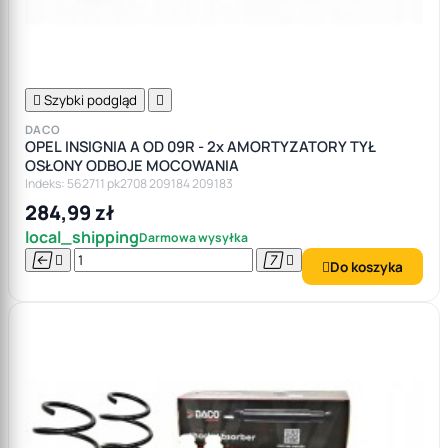

Szybki podgląd

DACO
OPEL INSIGNIA A OD 09R - 2x AMORTYZATORY TYŁ
OSŁONY ODBOJE MOCOWANIA
Indeks: 562711 pk2708 209184 209183
284,99 zł
local_shipping
Darmowa wysyłka




Do koszyka
