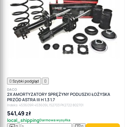

Szybki podgląd

DACO
2X AMORTYZATORY SPRĘŻYNY PODUSZKI ŁOŻYSKA
PRZÓD ASTRA III H 1.3 1.7
Indeks: 453609R 453609L 152703 PK2722 802701
541,49 zł
local_shipping
Darmowa wysyłka



