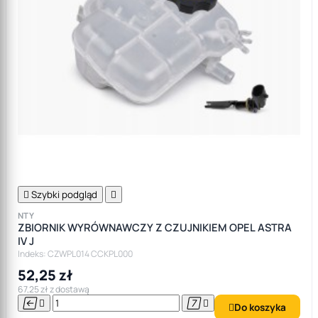

Szybki podgląd

NTY
ZBIORNIK WYRÓWNAWCZY Z CZUJNIKIEM OPEL ASTRA
IV J
Indeks: CZWPL014 CCKPL000
52,25 zł
67,25 zł z dostawą




Do koszyka
