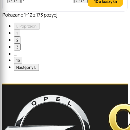
Do koszyka

Pokazano 1-12 z 173 pozycji

Poprzedni
1
2
3
…
15
Następny
