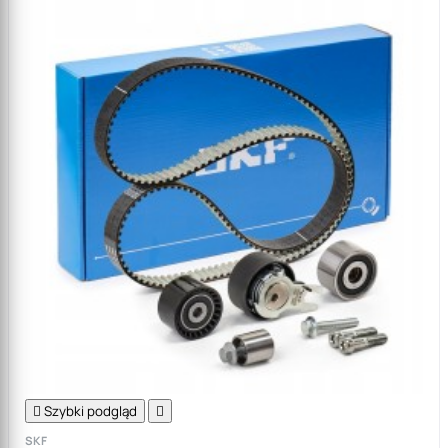

Szybki podgląd

SKF