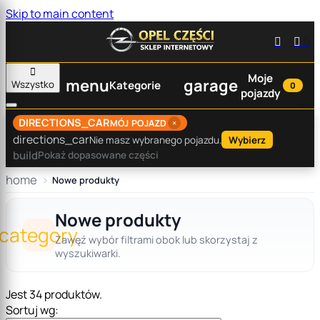
Skip to main content


0

Moje
menu
garage
Wszystko
Kategorie
0
pojazdy
DIRECTIONS_CAR
×
MÓJ POJAZD
directions_car
Nie masz wybranego pojazdu.
Wybierz
build
Pokaż dopasowane części
home
Nowe produkty
Nowe produkty
category
Zawęź wybór filtrami obok lub skorzystaj z
wyszukiwarki.
Jest 34 produktów.
Sortuj wg: