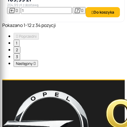
204,99 zł z dostawą




Do koszyka

Pokazano 1-12 z 34 pozycji

Poprzedni
1
2
3
Następny
