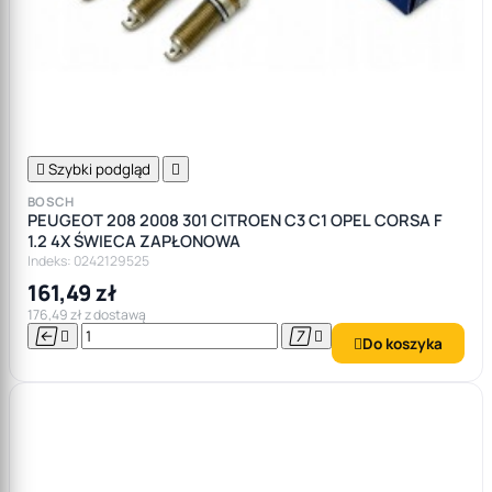

Szybki podgląd

BOSCH
PEUGEOT 208 2008 301 CITROEN C3 C1 OPEL CORSA F
1.2 4X ŚWIECA ZAPŁONOWA
Indeks: 0242129525
161,49 zł
176,49 zł z dostawą




Do koszyka
