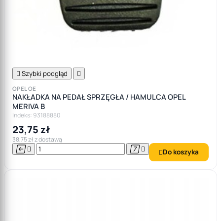

Szybki podgląd

OPEL OE
NAKŁADKA NA PEDAŁ SPRZĘGŁA / HAMULCA OPEL
MERIVA B
Indeks: 93188880
23,75 zł
38,75 zł z dostawą




Do koszyka
