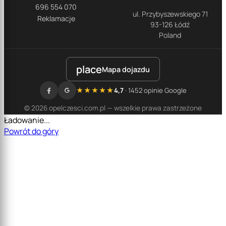
696 554 070
ul. Przybyszewskiego 71
Reklamacje
93-126 Łódź
Poland
place
Mapa dojazdu
★★★★★
4,7
· 1452 opinie Google
© 2026 opelczesci.com.pl — wszelkie prawa zastrzeżone
Ładowanie...
Powrót do góry