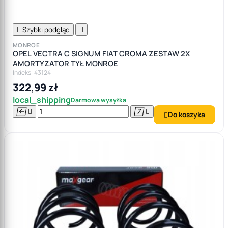

Szybki podgląd

MONROE
OPEL VECTRA C SIGNUM FIAT CROMA ZESTAW 2X
AMORTYZATOR TYŁ MONROE
Indeks: 43124
322,99 zł
local_shipping
Darmowa wysyłka




Do koszyka
