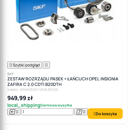

Szybki podgląd

SKF
ZESTAW ROZRZĄDU PASEK + ŁAŃCUCH OPEL INSIGNIA
ZAFIRA C 2.0 CDTI B20DTH
Indeks: VKMA05261 VKML85500
949,99 zł
local_shipping
Darmowa wysyłka




Do koszyka
