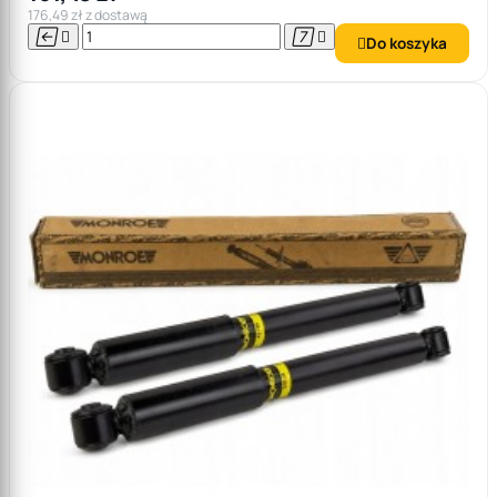
176,49 zł z dostawą




Do koszyka
