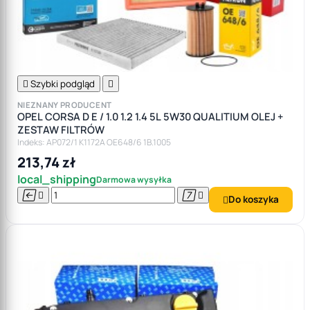

Szybki podgląd

NIEZNANY PRODUCENT
OPEL CORSA D E / 1.0 1.2 1.4 5L 5W30 QUALITIUM OLEJ +
ZESTAW FILTRÓW
Indeks: AP072/1 K1172A OE648/6 1B.1005
213,74 zł
local_shipping
Darmowa wysyłka




Do koszyka
