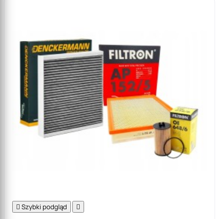

Szybki podgląd
