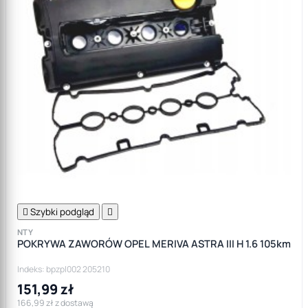

Szybki podgląd

NTY
POKRYWA ZAWORÓW OPEL MERIVA ASTRA III H 1.6 105km
Indeks: bpzpl002 205210
151,99 zł
166,99 zł z dostawą