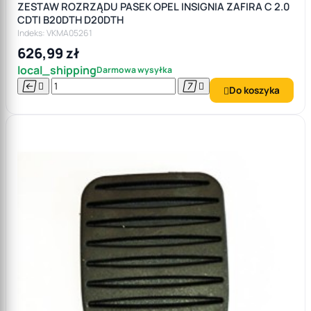
ZESTAW ROZRZĄDU PASEK OPEL INSIGNIA ZAFIRA C 2.0
CDTI B20DTH D20DTH
Indeks: VKMA05261
626,99 zł
local_shipping
Darmowa wysyłka




Do koszyka
