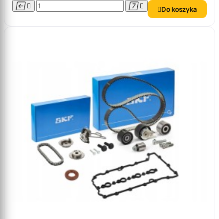




Do koszyka
