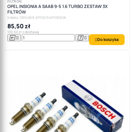
FILTRON
OPEL INSIGNIA A SAAB 9-5 1.6 TURBO ZESTAW 3X
FILTRÓW
Indeks: OE648/6 AP152/5 M110660K
85,50 zł
100,50 zł z dostawą




Do koszyka
