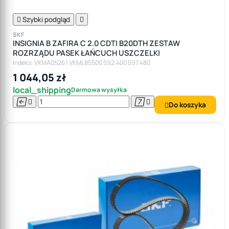

Szybki podgląd

SKF
INSIGNIA B ZAFIRA C 2.0 CDTI B20DTH ZESTAW
ROZRZĄDU PASEK ŁAŃCUCH USZCZELKI
Indeks: VKMA05261 VKML85500 592.400 597.480
1 044,05 zł
local_shipping
Darmowa wysyłka




Do koszyka
