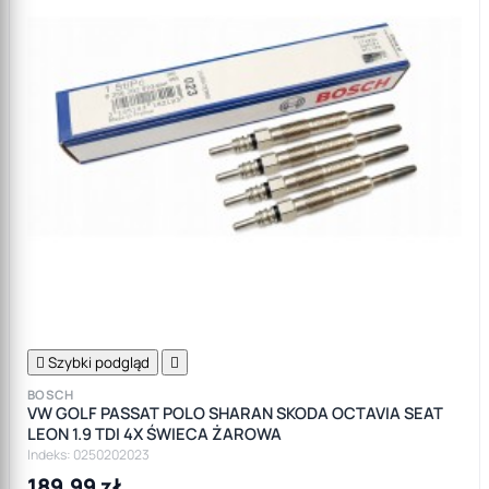

Szybki podgląd

BOSCH
VW GOLF PASSAT POLO SHARAN SKODA OCTAVIA SEAT
LEON 1.9 TDI 4X ŚWIECA ŻAROWA
Indeks: 0250202023
189,99 zł