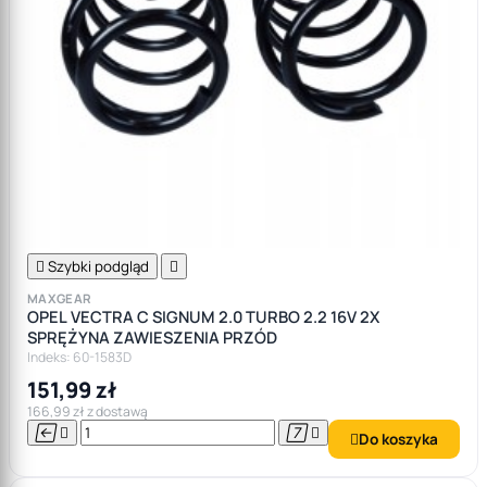

Szybki podgląd

MAXGEAR
OPEL VECTRA C SIGNUM 2.0 TURBO 2.2 16V 2X
SPRĘŻYNA ZAWIESZENIA PRZÓD
Indeks: 60-1583D
151,99 zł
166,99 zł z dostawą




Do koszyka
