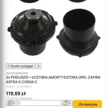

Szybki podgląd

DENCKERMANN
2x PODUSZKI + ŁOŻYSKA AMORTYZATORA OPEL ZAFIRA
ASTRA G CORSA C
Indeks: 2X D600014
119,69 zł
134,69 zł z dostawą




Do koszyka
