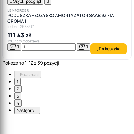

Szybki podgląd

LEMFORDER
PODUSZKA +ŁOŻYSKO AMORTYZATOR SAAB 93 FIAT
CROMA !
Indeks: 26783 01
111,43 zł
126,43 zł z dostawą




Do koszyka

Pokazano 1-12 z 39 pozycji

Poprzedni
1
2
3
4
Następny
