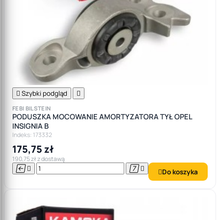

Szybki podgląd

FEBI BILSTEIN
PODUSZKA MOCOWANIE AMORTYZATORA TYŁ OPEL
INSIGNIA B
Indeks: 173332
175,75 zł
190,75 zł z dostawą




Do koszyka
