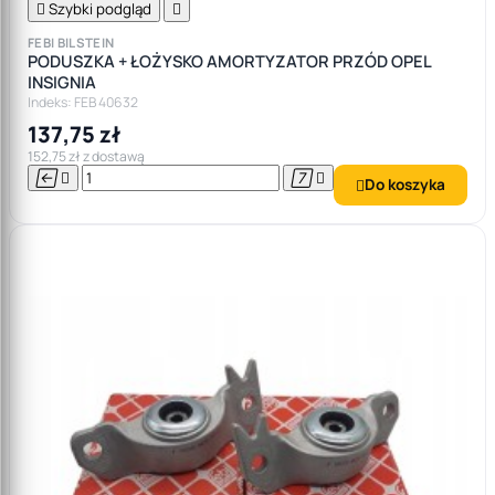

Szybki podgląd

FEBI BILSTEIN
PODUSZKA + ŁOŻYSKO AMORTYZATOR PRZÓD OPEL
INSIGNIA
Indeks: FEB 40632
137,75 zł
152,75 zł z dostawą




Do koszyka
