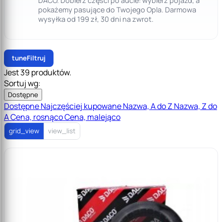
DACO. Dobierz części po aucie: wybierz pojazd, a
pokażemy pasujące do Twojego Opla. Darmowa
wysyłka od 199 zł, 30 dni na zwrot.
tune
Filtruj
Jest 39 produktów.
Sortuj wg:
Dostępne
Dostępne
Najczęściej kupowane
Nazwa, A do Z
Nazwa, Z do
A
Cena, rosnąco
Cena, malejąco
grid_view
view_list