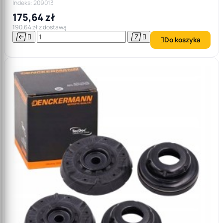
Indeks: 209013
175,64 zł
190,64 zł z dostawą




Do koszyka
