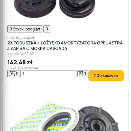

Szybki podgląd

DENCKERMANN
2X PODUSZKA + ŁOŻYSKO AMORTYZATORA OPEL ASTRA
J ZAFIRA C MOKKA CASCADA
Indeks: D600183
142,48 zł
157,48 zł z dostawą




Do koszyka
