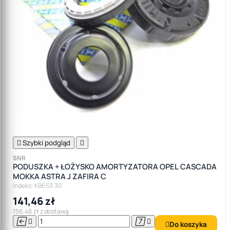

Szybki podgląd

SNR
PODUSZKA + ŁOŻYSKO AMORTYZATORA OPEL CASCADA
MOKKA ASTRA J ZAFIRA C
Indeks: KB653.30
141,46 zł
156,46 zł z dostawą




Do koszyka
