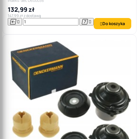
Indeks: dec D600036
132,99 zł
147,99 zł z dostawą




Do koszyka
