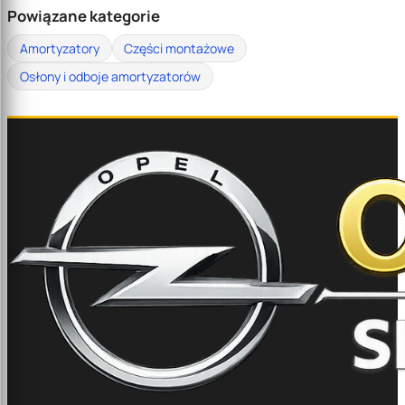
Powiązane kategorie
Amortyzatory
Części montażowe
Osłony i odboje amortyzatorów