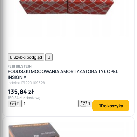

Szybki podgląd

FEBI BILSTEIN
PODUSZKI MOCOWANIA AMORTYZATORA TYŁ OPEL
INSIGNIA
Indeks: 171220 109328
135,84 zł
150,84 zł z dostawą




Do koszyka
