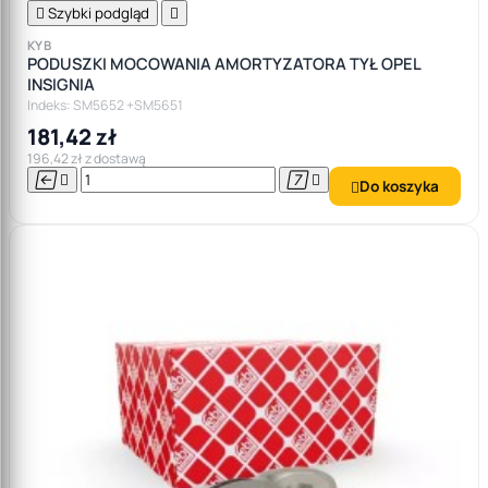

Szybki podgląd

KYB
PODUSZKI MOCOWANIA AMORTYZATORA TYŁ OPEL
INSIGNIA
Indeks: SM5652 +SM5651
181,42 zł
196,42 zł z dostawą




Do koszyka
