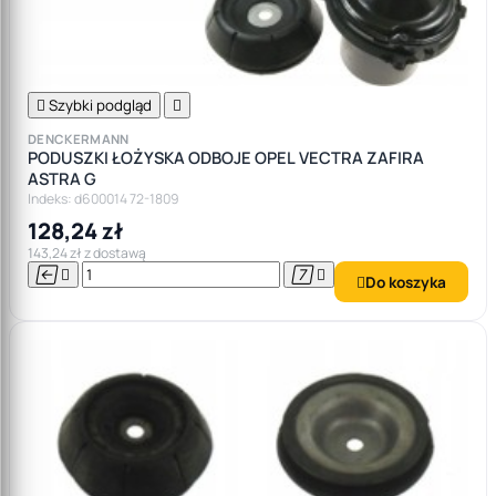

Szybki podgląd

DENCKERMANN
PODUSZKI ŁOŻYSKA ODBOJE OPEL VECTRA ZAFIRA
ASTRA G
Indeks: d600014 72-1809
128,24 zł
143,24 zł z dostawą




Do koszyka
