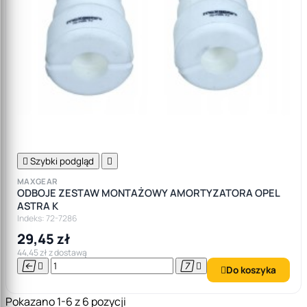

Szybki podgląd

MAXGEAR
ODBOJE ZESTAW MONTAŻOWY AMORTYZATORA OPEL
ASTRA K
Indeks: 72-7286
29,45 zł
44,45 zł z dostawą




Do koszyka

Pokazano 1-6 z 6 pozycji