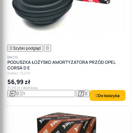

Szybki podgląd

DACO
PODUSZKA ŁOŻYSKO AMORTYZATORA PRZÓD OPEL
CORSA D E
Indeks: 152701
56,99 zł
71,99 zł z dostawą




Do koszyka
