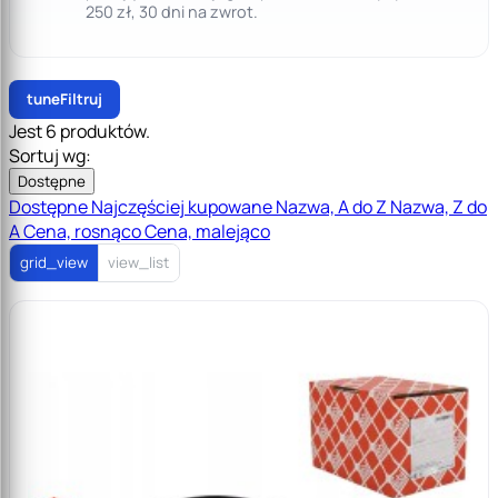
250 zł, 30 dni na zwrot.
tune
Filtruj
Jest 6 produktów.
Sortuj wg:
Dostępne
Dostępne
Najczęściej kupowane
Nazwa, A do Z
Nazwa, Z do
A
Cena, rosnąco
Cena, malejąco
grid_view
view_list