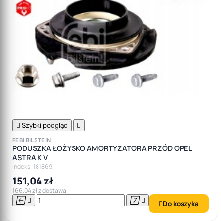

Szybki podgląd

FEBI BILSTEIN
PODUSZKA ŁOŻYSKO AMORTYZATORA PRZÓD OPEL
ASTRA K V
Indeks: 181869
151,04 zł
166,04 zł z dostawą




Do koszyka
