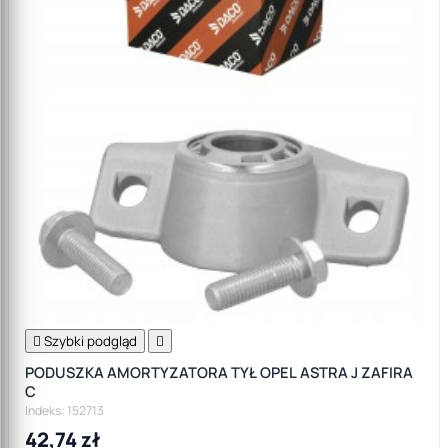

Szybki podgląd

PODUSZKA AMORTYZATORA TYŁ OPEL ASTRA J ZAFIRA
C
Indeks: 152713
42,74 zł