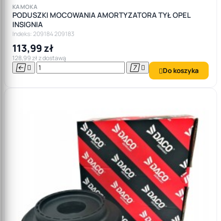
KAMOKA
PODUSZKI MOCOWANIA AMORTYZATORA TYŁ OPEL
INSIGNIA
Indeks: 209184 209183
113,99 zł
128,99 zł z dostawą




Do koszyka
