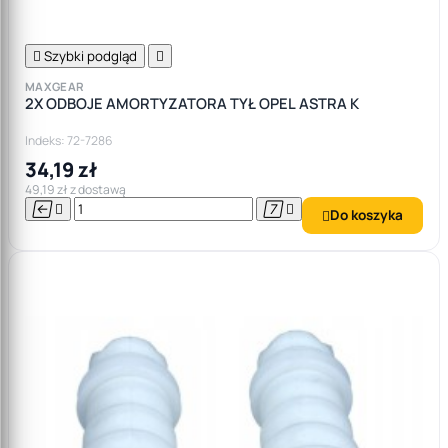

Szybki podgląd

MAXGEAR
2X ODBOJE AMORTYZATORA TYŁ OPEL ASTRA K
Indeks: 72-7286
34,19 zł
49,19 zł z dostawą




Do koszyka
