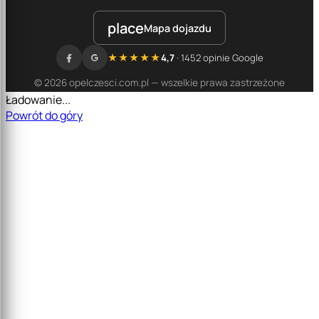
place
Mapa dojazdu
★★★★★
4,7
· 1452 opinie Google
© 2026 opelczesci.com.pl — wszelkie prawa zastrzeżone
Ładowanie...
Powrót do góry