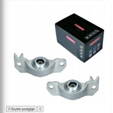

Szybki podgląd
