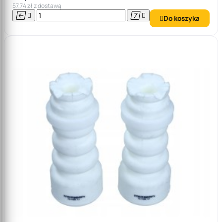
57,74 zł z dostawą




Do koszyka
