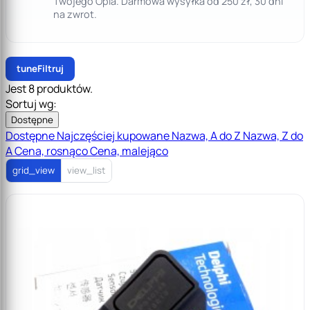
Twojego Opla. Darmowa wysyłka od 250 zł, 30 dni
na zwrot.
tune
Filtruj
Jest 8 produktów.
Sortuj wg:
Dostępne
Dostępne
Najczęściej kupowane
Nazwa, A do Z
Nazwa, Z do
A
Cena, rosnąco
Cena, malejąco
grid_view
view_list