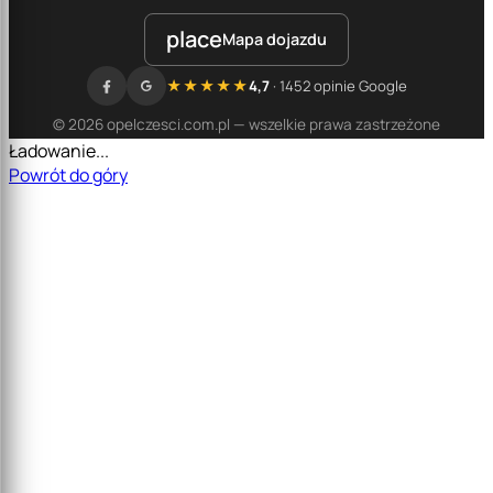
place
Mapa dojazdu
★★★★★
4,7
· 1452 opinie Google
© 2026 opelczesci.com.pl — wszelkie prawa zastrzeżone
Ładowanie...
Powrót do góry