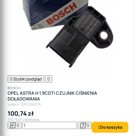

Szybki podgląd

BOSCH
OPEL ASTRA H 1.9CDTI CZUJNIK CIŚNIENIA
DOŁADOWANIA
Indeks: 0281006076
100,74 zł
115,74 zł z dostawą




Do koszyka
