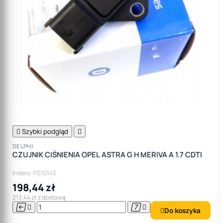

Szybki podgląd

DELPHI
CZUJNIK CIŚNIENIA OPEL ASTRA G H MERIVA A 1.7 CDTI
Indeks: PS10145
198,44 zł
213,44 zł z dostawą




Do koszyka
