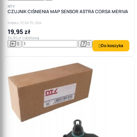
NTY
CZUJNIK CIŚNIENIA MAP SENSOR ASTRA CORSA MERIVA
Indeks: ECM-PL-004
19,95 zł
34,95 zł z dostawą




Do koszyka
