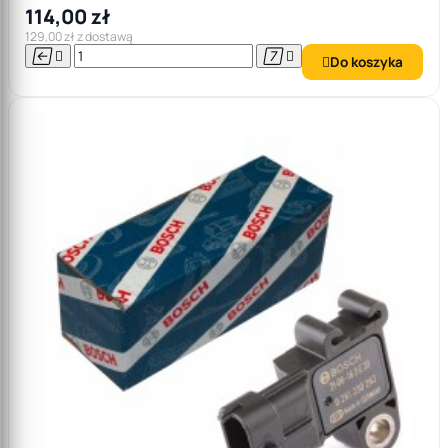
114,00 zł
129,00 zł z dostawą




Do koszyka
