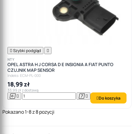

Szybki podgląd

NTY
OPEL ASTRA H J CORSA D E INSIGNIA A FIAT PUNTO
CZUJNIK MAP SENSOR
Indeks: ECM-PL-000
18,99 zł
33,99 zł z dostawą




Do koszyka

Pokazano 1-8 z 8 pozycji