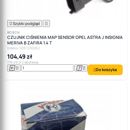

Szybki podgląd

BOSCH
CZUJNIK CIŚNIENIA MAP SENSOR OPEL ASTRA J INSIGNIA
MERIVA B ZAFIRA 1.4 T
Indeks: 0261230262
104,49 zł
119,49 zł z dostawą




Do koszyka
