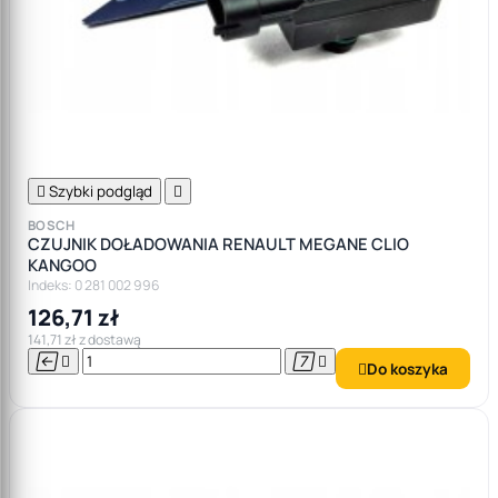

Szybki podgląd

BOSCH
CZUJNIK DOŁADOWANIA RENAULT MEGANE CLIO
KANGOO
Indeks: 0 281 002 996
126,71 zł
141,71 zł z dostawą




Do koszyka
