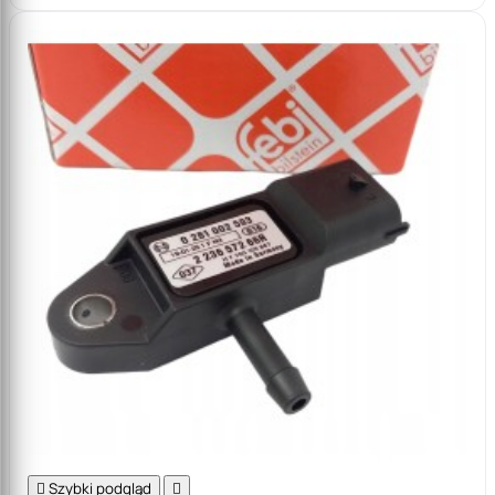

Szybki podgląd
