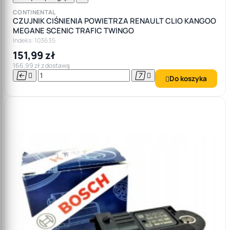
CONTINENTAL
CZUJNIK CIŚNIENIA POWIETRZA RENAULT CLIO KANGOO
MEGANE SCENIC TRAFIC TWINGO
Indeks: 103635
151,99 zł
166,99 zł z dostawą




Do koszyka
