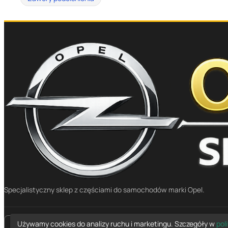
Specjalistyczny sklep z częściami do samochodów marki Opel.
Używamy cookies do analizy ruchu i marketingu. Szczegóły w
pol
place
Mapa dojazdu