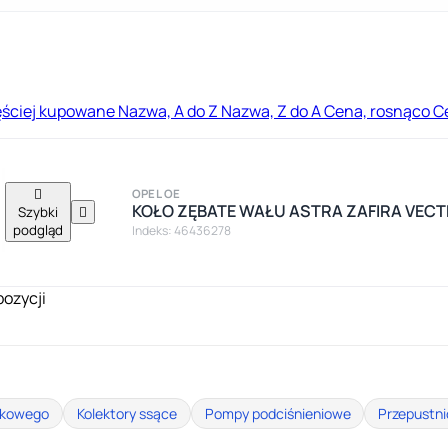
ęściej kupowane
Nazwa, A do Z
Nazwa, Z do A
Cena, rosnąco
C

OPEL OE
KOŁO ZĘBATE WAŁU ASTRA ZAFIRA VECTR
Szybki

podgląd
Indeks: 46436278
pozycji
tukowego
Kolektory ssące
Pompy podciśnieniowe
Przepustn