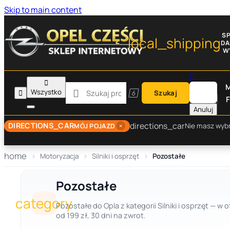
Skip to main content
S
local_shipping
D
W


M

Wszystko


Szukaj
F
Anuluj
directions_car
DIRECTIONS_CAR
×
Nie masz wyb
MÓJ POJAZD
home
Motoryzacja
Silniki i osprzęt
Pozostałe
Pozostałe
category
Pozostałe do Opla z kategorii Silniki i osprzęt — 
od 199 zł, 30 dni na zwrot.