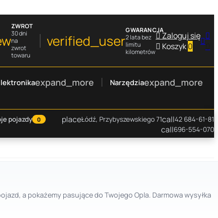
ZWROT
GWARANCJA
30 dni

Zaloguj się

ew
verified_user
2 lata bez

na
limitu

Koszyk
0
0
zwrot
kilometrów
towaru
expand_more
expand_more
lektronika
Narzędzia
place
call
je pojazdy
Łódź, Przybyszewskiego 71
42 684-61-81
0
call
696-554-070
ierz pojazd, a pokażemy pasujące do Twojego Opla. Darmowa wysyłka