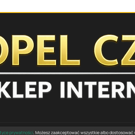
ityce prywatności
. Możesz zaakceptować wszystkie albo dostosować 
© 2026 opelczesci.com.pl — wszelkie prawa zastrzeżone