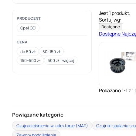
Jest 1 produkt.
PRODUCENT
Sortuj wg:
Dostępne
Opel OE
1
Dostępne
Najcz
CENA
do 50 zł
50–150 zł
150–500 zł
500 zł i więcej
Pokazano 1-1 z 1 
Powiązane kategorie
Czujniki ciśnienia w kolektorze (MAP)
Czujniki spalania s
Zawory podciśnienia