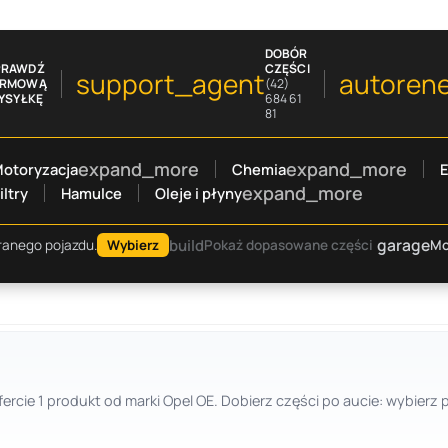
DOBÓR
PRAWDŹ
CZĘŚCI
support_agent
autoren
ARMOWĄ
(42)
YSYŁKĘ
684 61
81
expand_more
expand_more
otoryzacja
Chemia
E
expand_more
iltry
Hamulce
Oleje i płyny
garage
build
Mo
ranego pojazdu.
Wybierz
Pokaż dopasowane części
w ofercie 1 produkt od marki Opel OE. Dobierz części po aucie: wyb