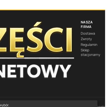
NASZA
FIRMA
Dostawa
Zwroty
Regulamin
Sklep
stacjonarny
wybór.
★★★★★
4,7
· 1452 opinie Google