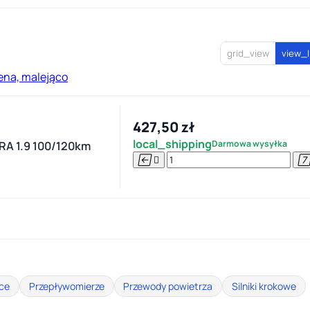
grid_view
view_l
ena, malejąco
427,50 zł
local_shipping
Darmowa wysyłka
A 1.9 100/120km


ice
Przepływomierze
Przewody powietrza
Silniki krokowe