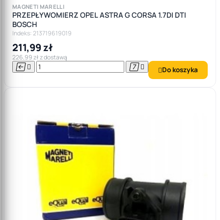
MAGNETI MARELLI
PRZEPŁYWOMIERZ OPEL ASTRA G CORSA 1.7DI DTI
BOSCH
Indeks: 213719619019
211,99 zł
226,99 zł z dostawą




Do koszyka
