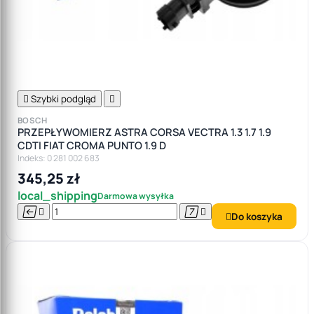

Szybki podgląd

BOSCH
PRZEPŁYWOMIERZ ASTRA CORSA VECTRA 1.3 1.7 1.9
CDTI FIAT CROMA PUNTO 1.9 D
Indeks: 0 281 002 683
345,25 zł
local_shipping
Darmowa wysyłka




Do koszyka
