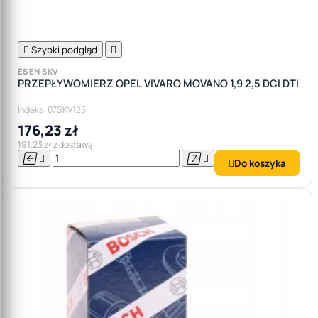

Szybki podgląd

ESEN SKV
PRZEPŁYWOMIERZ OPEL VIVARO MOVANO 1,9 2,5 DCI DTI
Indeks: 07SKV125
176,23 zł
191,23 zł z dostawą




Do koszyka
