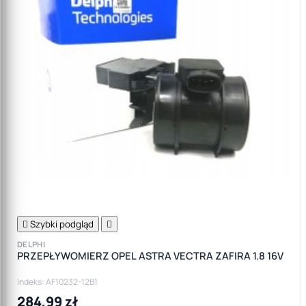

Szybki podgląd

DELPHI
PRZEPŁYWOMIERZ OPEL ASTRA VECTRA ZAFIRA 1.8 16V
Indeks: AF10232-12B1
284,99 zł