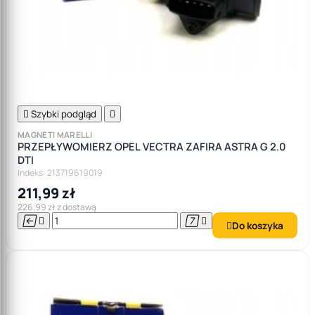

Szybki podgląd

MAGNETI MARELLI
PRZEPŁYWOMIERZ OPEL VECTRA ZAFIRA ASTRA G 2.0
DTI
Indeks: 213719619019
211,99 zł
226,99 zł z dostawą




Do koszyka
