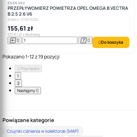
ESEN SKV
PRZEPŁYWOMIERZ POWIETRZA OPEL OMEGA B VECTRA
B 2.5 2.6 V6
Indeks: 07SKV028
155,61 zł
170,61 zł z dostawą




Do koszyka

Pokazano 1-12 z 19 pozycji

Poprzedni
1
2
Następny

Powiązane kategorie
Czujniki ciśnienia w kolektorze (MAP)