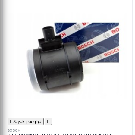

Szybki podgląd

BOSCH