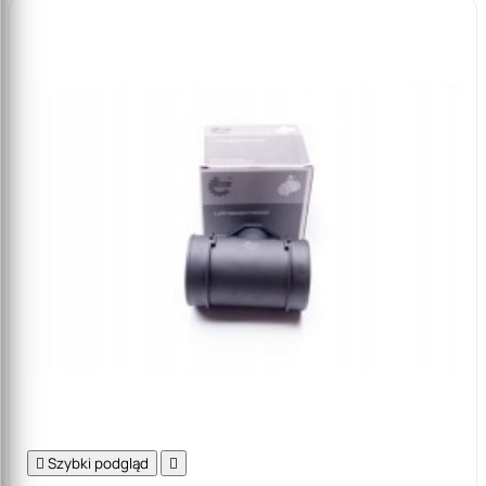

Szybki podgląd
