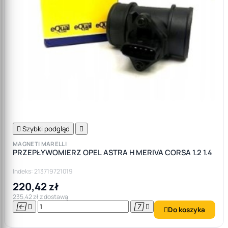

Szybki podgląd

MAGNETI MARELLI
PRZEPŁYWOMIERZ OPEL ASTRA H MERIVA CORSA 1.2 1.4
Indeks: 213719721019
220,42 zł
235,42 zł z dostawą




Do koszyka
