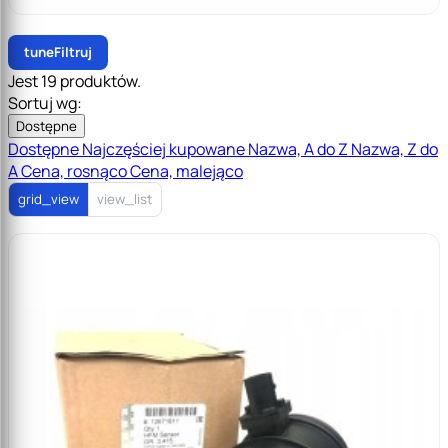
tune
Filtruj
Jest 19 produktów.
Sortuj wg:
Dostępne
Dostępne
Najczęściej kupowane
Nazwa, A do Z
Nazwa, Z do
A
Cena, rosnąco
Cena, malejąco
grid_view
view_list