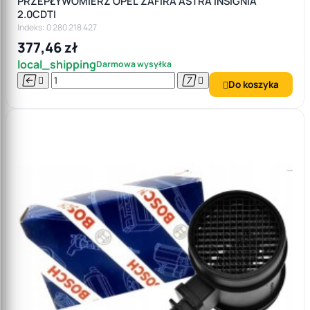
PRZEPŁYWOMIERZ OPEL ZAFIRA ASTRA INSIGNIA
2.0CDTI
Indeks: 0 280 218 427
377,46 zł
local_shipping
Darmowa wysyłka




Do koszyka
