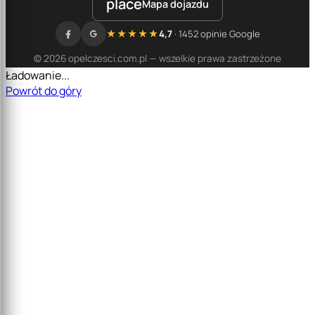
place
Mapa dojazdu
★★★★★
4,7
· 1452 opinie Google
© 2026 opelczesci.com.pl — wszelkie prawa zastrzeżone
Ładowanie...
Powrót do góry