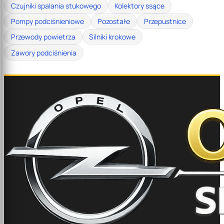
Czujniki spalania stukowego
Kolektory ssące
Pompy podciśnieniowe
Pozostałe
Przepustnice
Przewody powietrza
Silniki krokowe
Zawory podciśnienia