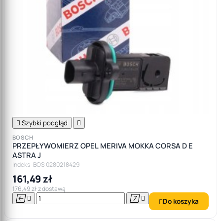

Szybki podgląd

BOSCH
PRZEPŁYWOMIERZ OPEL MERIVA MOKKA CORSA D E
ASTRA J
Indeks: BOS 0280218429
161,49 zł
176,49 zł z dostawą




Do koszyka
