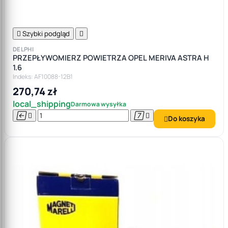

Szybki podgląd

DELPHI
PRZEPŁYWOMIERZ POWIETRZA OPEL MERIVA ASTRA H
1.6
Indeks: AF10088-12B1
270,74 zł
local_shipping
Darmowa wysyłka




Do koszyka
