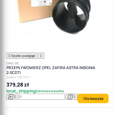

Szybki podgląd

OPEL OE
PRZEPŁYWOMIERZ OPEL ZAFIRA ASTRA INSIGNIA
2.0CDTI
Indeks: 12671611
379,28 zł
local_shipping
Darmowa wysyłka




Do koszyka
