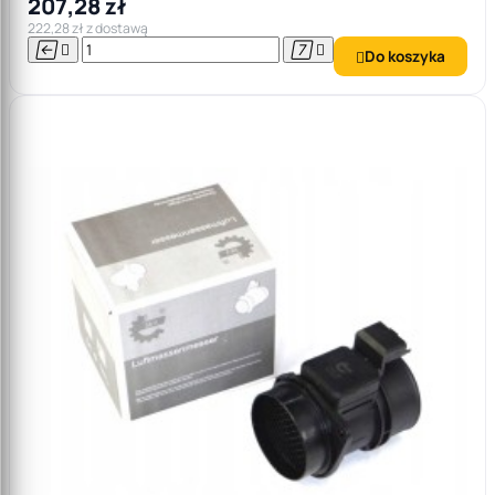
207,28 zł
222,28 zł z dostawą




Do koszyka
