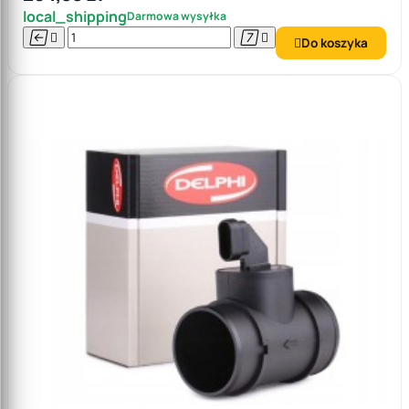
local_shipping
Darmowa wysyłka




Do koszyka
