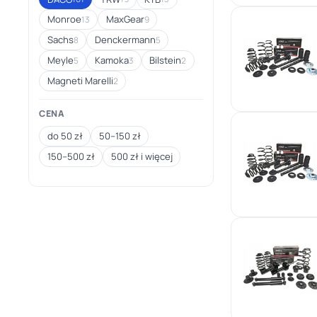
Monroe
MaxGear
13
9
Sachs
Denckermann
8
5
Meyle
Kamoka
Bilstein
5
3
2
Magneti Marelli
2
CENA
do 50 zł
50–150 zł
150–500 zł
500 zł i więcej