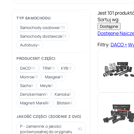
Jest 101 produkt
TYP SAMOCHODU
Sortuj wg:
Dostępne
Samochody osobowe
170
Dostępne
Najcz
Samochody dostawcze
53
Filtry:
DACO
×
Wy
Autobusy
4
PRODUCENT CZĘŚCI
DACO
TRW
KYB
101
19
13
Monroe
Maxgear
13
9
Sachs
Meyle
8
5
Denckermann
Kamoka
5
3
Magneti Marelli
Bilstein
2
2
JAKOŚĆ CZĘŚCI (ZGODNIE Z GVO)
P - zamiennik o jakości
82
porównywalnej do oryginału