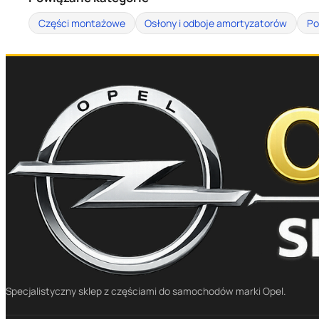
Części montażowe
Osłony i odboje amortyzatorów
Po
Specjalistyczny sklep z częściami do samochodów marki Opel.