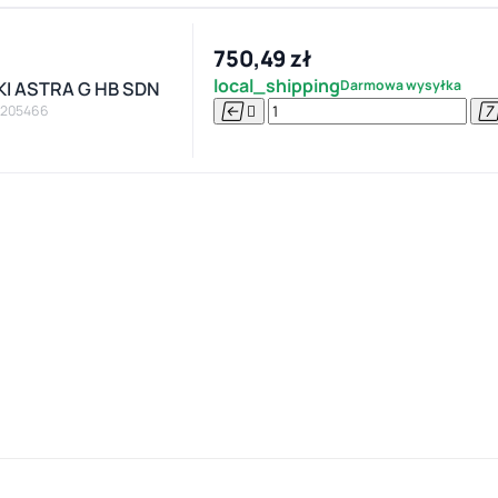
750,49 zł
local_shipping
Darmowa wysyłka
I ASTRA G HB SDN


 205466