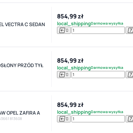
854,99 zł
local_shipping
Darmowa wysyłka
EL VECTRA C SEDAN


854,99 zł
SŁONY PRZÓD TYŁ
local_shipping
Darmowa wysyłka


854,99 zł
local_shipping
Darmowa wysyłka
W OPEL ZAFIRA A


63661 813608