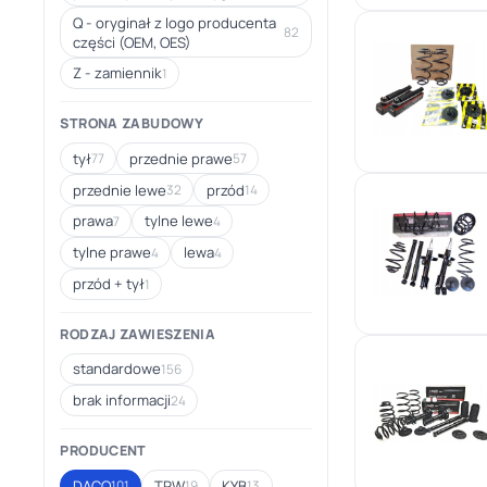
Q - oryginał z logo producenta
82
części (OEM, OES)
Z - zamiennik
1
STRONA ZABUDOWY
tył
przednie prawe
77
57
przednie lewe
przód
32
14
prawa
tylne lewe
7
4
tylne prawe
lewa
4
4
przód + tył
1
RODZAJ ZAWIESZENIA
standardowe
156
brak informacji
24
PRODUCENT
DACO
TRW
KYB
101
19
13