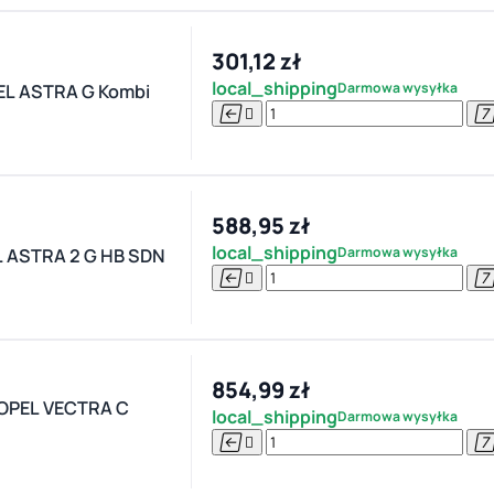
301,12 zł
local_shipping
Darmowa wysyłka
L ASTRA G Kombi


588,95 zł
local_shipping
Darmowa wysyłka
 ASTRA 2 G HB SDN


854,99 zł
OPEL VECTRA C
local_shipping
Darmowa wysyłka

