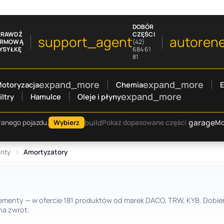
DOBÓR
PRAWDŹ
CZĘŚCI
support_agent
autoren
ARMOWĄ
(42)
YSYŁKĘ
684 61
81
expand_more
expand_more
otoryzacja
Chemia
E
expand_more
iltry
Hamulce
Oleje i płyny
garage
build
Mo
ranego pojazdu.
Wybierz
Pokaż dopasowane części
enty
Amortyzatory
lementy — w ofercie 181 produktów od marek DACO, TRW, KYB. Dobie
na zwrot.