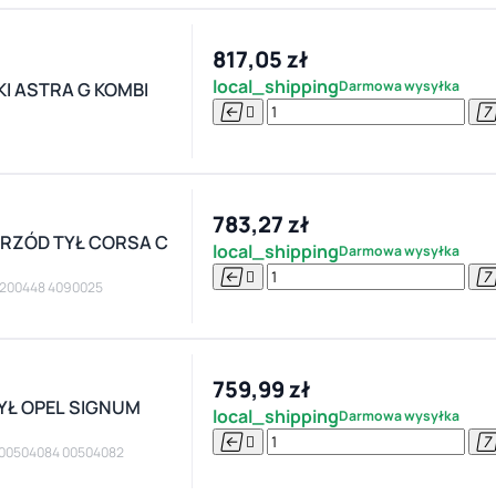
817,05 zł
local_shipping
Darmowa wysyłka
 ASTRA G KOMBI


783,27 zł
RZÓD TYŁ CORSA C
local_shipping
Darmowa wysyłka


0 200448 4090025
759,99 zł
YŁ OPEL SIGNUM
local_shipping
Darmowa wysyłka


0 00504084 00504082