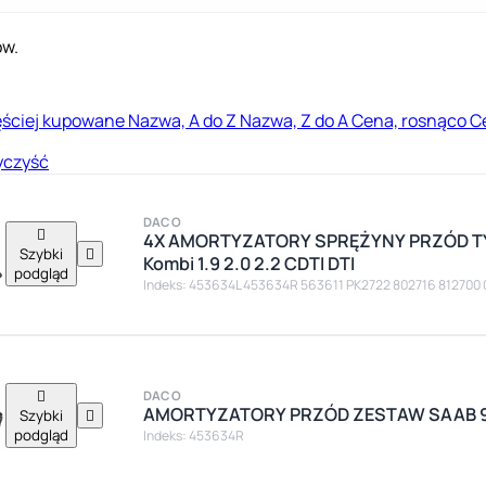
ów.
ęściej kupowane
Nazwa, A do Z
Nazwa, Z do A
Cena, rosnąco
C
czyść
DACO

4X AMORTYZATORY SPRĘŻYNY PRZÓD TY
Szybki

Kombi 1.9 2.0 2.2 CDTI DTI
podgląd
Indeks: 453634L 453634R 563611 PK2722 802716 812700

DACO
AMORTYZATORY PRZÓD ZESTAW SAAB 9-
Szybki

podgląd
Indeks: 453634R