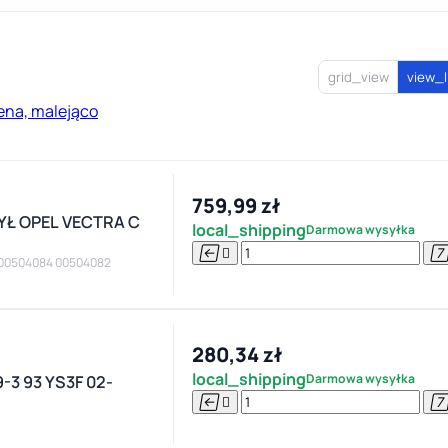
grid_view
view_l
ena, malejąco
759,99 zł
Ł OPEL VECTRA C
local_shipping
Darmowa wysyłka


 00504084 00504082
280,34 zł
local_shipping
Darmowa wysyłka
3 93 YS3F 02-

