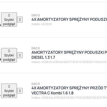

DACO
4X AMORTYZATORY SPRĘŻYNY PODUSZKI
Szybki

podgląd
Indeks: 453608
DACO

AMORTYZATORY SPRĘŻYNY PODUSZKI P
Szybki

DIESEL 1.3 1.7
podgląd
Indeks: 453645 453646 802711 812710 563650 11016421
DACO

4X AMORTYZATORY SPRĘŻYNY PRZÓD T
Szybki

VECTRA C Kombi 1.6 1.8
podgląd
Indeks: 453634L 453634R 563611 PK2722 802704 81270