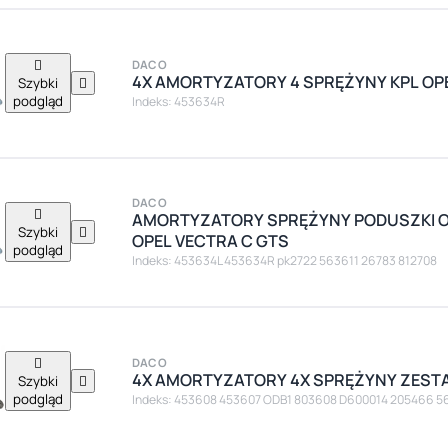

DACO
4X AMORTYZATORY 4 SPRĘŻYNY KPL OP
Szybki

podgląd
Indeks: 453634R
DACO

AMORTYZATORY SPRĘŻYNY PODUSZKI O
Szybki

OPEL VECTRA C GTS
podgląd
Indeks: 453634L 453634R pk2722 563611 26783 812708

DACO
4X AMORTYZATORY 4X SPRĘŻYNY ZESTA
Szybki

podgląd
Indeks: 453608 453607 ODB1 803608 D600014 205466 5