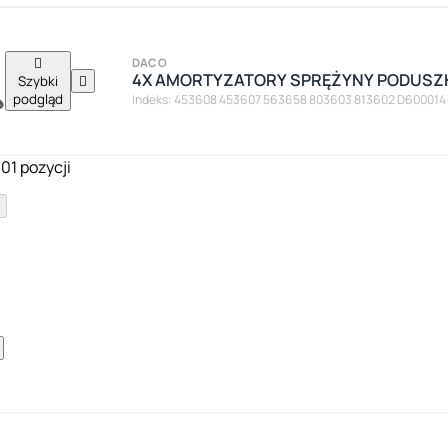

DACO
4X AMORTYZATORY SPRĘŻYNY PODUSZK
Szybki

podgląd
Indeks: 453608 453607 563658 803603 813602 D600014
01 pozycji