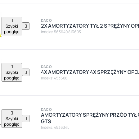

DACO
2X AMORTYZATORY TYŁ 2 SPRĘŻYNY OPE
Szybki

podgląd
Indeks: 563640 813603

DACO
4X AMORTYZATORY 4X SPRZĘŻYNY OPEL
Szybki

podgląd
Indeks: 453608
DACO

AMORTYZATORY SPRĘŻYNY PRZÓD TYŁ 
Szybki

GTS
podgląd
Indeks: 453634L