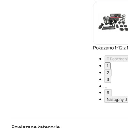
Pokazano 1-12 z 1

Poprzedni
1
2
3
…
9
Następny

Powiązane kategorie