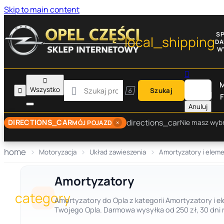
Skip to main content
S
local_shipping
D
W


M

Wszystko


Szukaj
F
Anuluj
directions_car
DIRECTIONS_CAR
×
Nie masz wyb
MÓJ POJAZD
home
Motoryzacja
Układ zawieszenia
Amortyzatory i elem
Amortyzatory
category
Amortyzatory do Opla z kategorii Amortyzatory i e
Twojego Opla. Darmowa wysyłka od 250 zł, 30 dni 