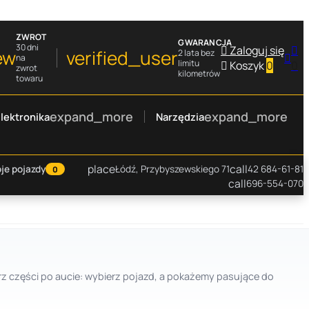
ZWROT
GWARANCJA
30 dni

Zaloguj się

ew
verified_user
2 lata bez

na
limitu

Koszyk
0
0
zwrot
kilometrów
towaru
expand_more
expand_more
lektronika
Narzędzia
place
call
je pojazdy
Łódź, Przybyszewskiego 71
42 684-61-81
0
call
696-554-070
rz części po aucie: wybierz pojazd, a pokażemy pasujące do