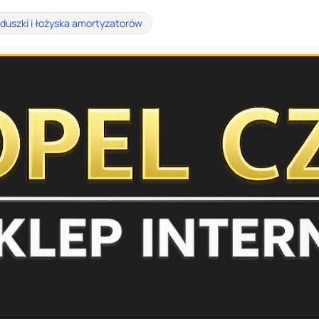
duszki i łożyska amortyzatorów