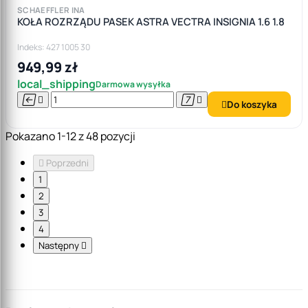
SCHAEFFLER INA
KOŁA ROZRZĄDU PASEK ASTRA VECTRA INSIGNIA 1.6 1.8
Indeks: 427 1005 30
949,99 zł
local_shipping
Darmowa wysyłka




Do koszyka

Pokazano 1-12 z 48 pozycji

Poprzedni
1
2
3
4
Następny
