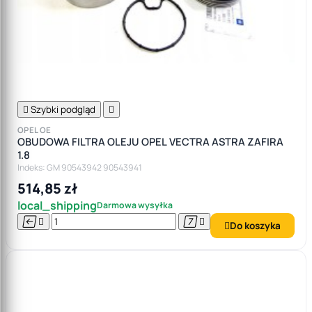

Szybki podgląd

OPEL OE
OBUDOWA FILTRA OLEJU OPEL VECTRA ASTRA ZAFIRA
1.8
Indeks: GM 90543942 90543941
514,85 zł
local_shipping
Darmowa wysyłka




Do koszyka
