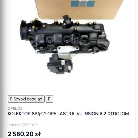

Szybki podgląd

OPEL OE
KOLEKTOR SSĄCY OPEL ASTRA IV J INSIGNIA 2.0TDCI GM
Indeks: 55571993
2 580,20 zł