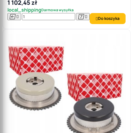
1 102,45 zł
local_shipping
Darmowa wysyłka




Do koszyka
