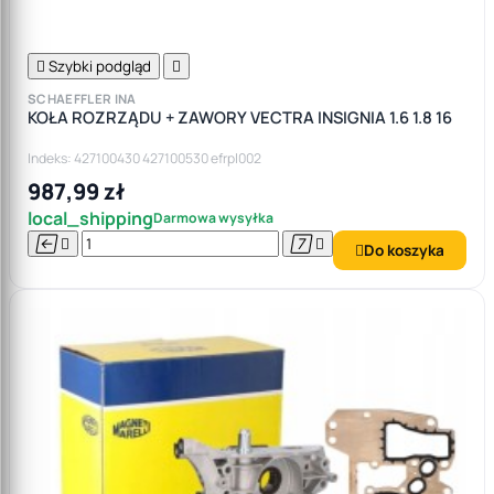

Szybki podgląd

SCHAEFFLER INA
KOŁA ROZRZĄDU + ZAWORY VECTRA INSIGNIA 1.6 1.8 16
Indeks: 427100430 427100530 efrpl002
987,99 zł
local_shipping
Darmowa wysyłka




Do koszyka
