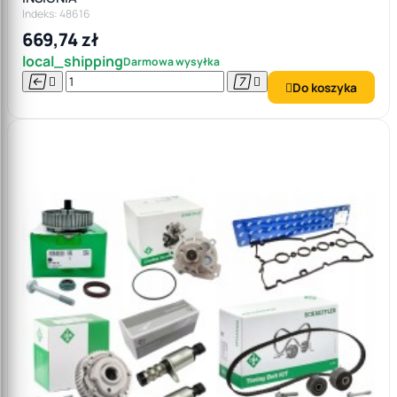
Indeks: 48616
669,74 zł
local_shipping
Darmowa wysyłka




Do koszyka
