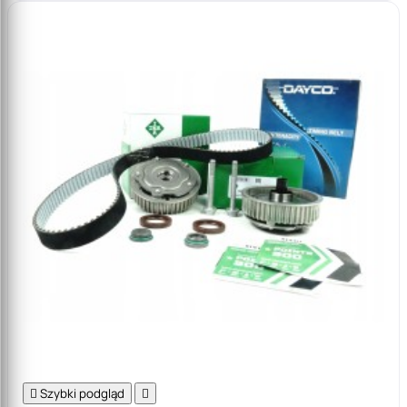

Szybki podgląd
