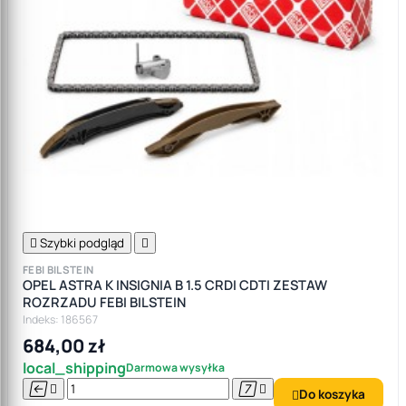

Szybki podgląd

FEBI BILSTEIN
OPEL ASTRA K INSIGNIA B 1.5 CRDI CDTI ZESTAW
ROZRZADU FEBI BILSTEIN
Indeks: 186567
684,00 zł
local_shipping
Darmowa wysyłka




Do koszyka
