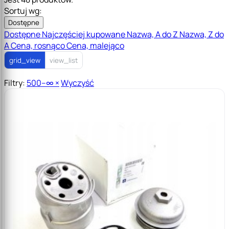
Sortuj wg:
Dostępne
Dostępne
Najczęściej kupowane
Nazwa, A do Z
Nazwa, Z do
A
Cena, rosnąco
Cena, malejąco
grid_view
view_list
Filtry:
500–∞
×
Wyczyść