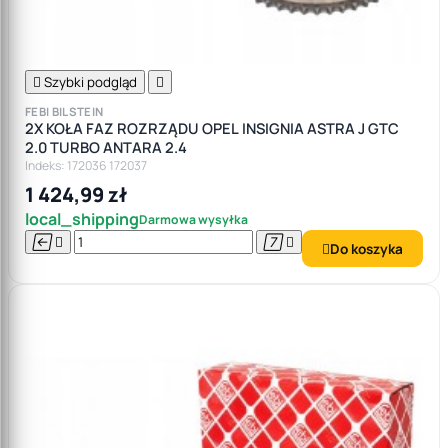

Szybki podgląd

FEBI BILSTEIN
2X KOŁA FAZ ROZRZĄDU OPEL INSIGNIA ASTRA J GTC
2.0 TURBO ANTARA 2.4
Indeks: 172036 172037
1 424,99 zł
local_shipping
Darmowa wysyłka




Do koszyka
