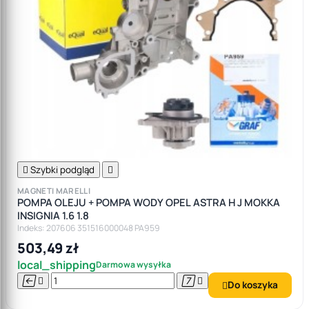

Szybki podgląd

MAGNETI MARELLI
POMPA OLEJU + POMPA WODY OPEL ASTRA H J MOKKA
INSIGNIA 1.6 1.8
Indeks: 207606 351516000048 PA959
503,49 zł
local_shipping
Darmowa wysyłka




Do koszyka
