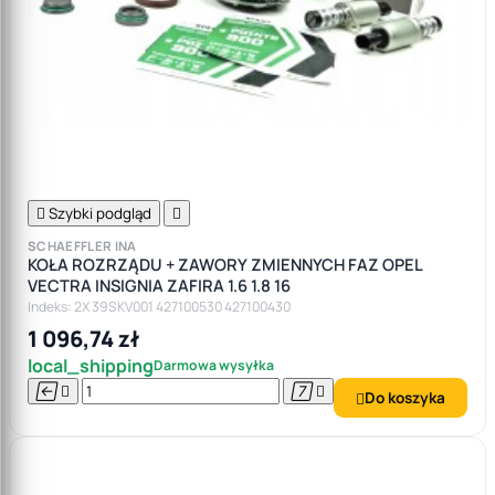

Szybki podgląd

SCHAEFFLER INA
KOŁA ROZRZĄDU + ZAWORY ZMIENNYCH FAZ OPEL
VECTRA INSIGNIA ZAFIRA 1.6 1.8 16
Indeks: 2X 39SKV001 427100530 427100430
1 096,74 zł
local_shipping
Darmowa wysyłka




Do koszyka
