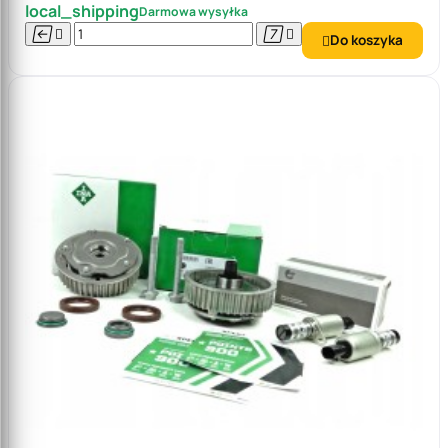
local_shipping
Darmowa wysyłka




Do koszyka
