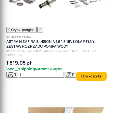

Szybki podgląd

SCHAEFFLER INA
ASTRA H ZAFIRA B INSIGNIA 1.6 1.8 16V KOŁA PEŁNY
ZESTAW ROZRZĄDU POMPA WODY
Indeks: 530072410 538030310 427100430 427100530 EFR-PL-002
EP1200-917
1 519,05 zł
local_shipping
Darmowa wysyłka




Do koszyka
