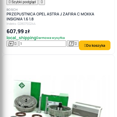

Szybki podgląd

BOSCH
PRZEPUSTNICA OPEL ASTRA J ZAFIRA C MOKKA
INSIGNIA 1.6 1.8
Indeks: 0280750244
607,99 zł
local_shipping
Darmowa wysyłka




Do koszyka
